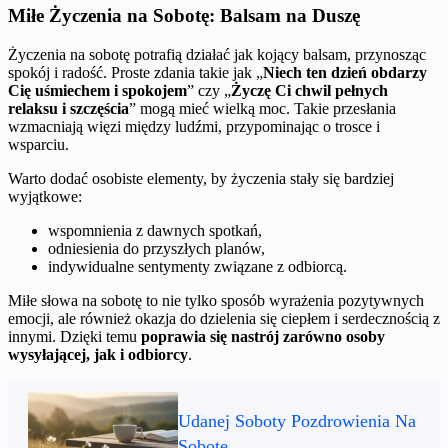
Miłe Życzenia na Sobotę: Balsam na Duszę
Życzenia na sobotę potrafią działać jak kojący balsam, przynosząc
spokój i radość. Proste zdania takie jak „
Niech ten dzień obdarzy
Cię uśmiechem i spokojem
” czy „
Życzę Ci chwil pełnych
relaksu i szczęścia
” mogą mieć wielką moc. Takie przesłania
wzmacniają więzi między ludźmi, przypominając o trosce i
wsparciu.
Warto dodać osobiste elementy, by życzenia stały się bardziej
wyjątkowe:
wspomnienia z dawnych spotkań,
odniesienia do przyszłych planów,
indywidualne sentymenty związane z odbiorcą.
Miłe słowa na sobotę to nie tylko sposób wyrażenia pozytywnych
emocji, ale również okazja do dzielenia się ciepłem i serdecznością z
innymi. Dzięki temu
poprawia się nastrój zarówno osoby
wysyłającej, jak i odbiorcy
.
Udanej Soboty Pozdrowienia Na
Sobotę