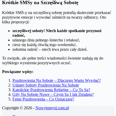
Krótkie SMSy na Szczęśliwą Sobotę
Krótkie SMS-y na szczęśliwą sobotę potrafią skutecznie przekazać
pozytywne emocje i wywołać uśmiech na twarzy odbiorcy. Oto
kilka propozycji:
szczęśliwej soboty! Niech każde spotkanie przynosi
radość,
udanego dnia pełnego śmiechu i relaksu!,
ciesz się każdą chwilą tego weekendu!,
sobotnia radość – niech trwa przez cały dzień.
Te zwięzłe, ale pełne treści wiadomości świetnie nadają się do
szybkiego wyrażenia pozytywnych uczuć.
Powiązane wpisy:
Pozdrowienia Na Sobotę – Dlaczego Warto Wysyłać?
Udanej Soboty Pozdrowienia Na Sobotę
Katolickie Pozdrowienia Religijne – Co To Są?
Gify Na Sobote Nowe – Czym Są I Jak Działają?
Fajne Pozdrowienia – Co Oznaczają?
Copyright © 2026 -
Nowytomysl.com.pl