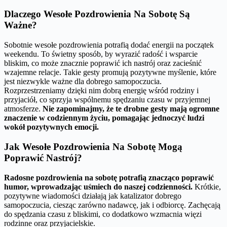
Dlaczego Wesołe Pozdrowienia Na Sobotę Są
Ważne?
Sobotnie wesołe pozdrowienia potrafią dodać energii na początek
weekendu. To świetny sposób, by wyrazić radość i wsparcie
bliskim, co może znacznie poprawić ich nastrój oraz zacieśnić
wzajemne relacje. Takie gesty promują pozytywne myślenie, które
jest niezwykle ważne dla dobrego samopoczucia.
Rozprzestrzeniamy dzięki nim dobrą energię wśród rodziny i
przyjaciół, co sprzyja wspólnemu spędzaniu czasu w przyjemnej
atmosferze.
Nie zapominajmy, że te drobne gesty mają ogromne
znaczenie w codziennym życiu, pomagając jednoczyć ludzi
wokół pozytywnych emocji.
Jak Wesołe Pozdrowienia Na Sobotę Mogą
Poprawić Nastrój?
Radosne pozdrowienia na sobotę potrafią znacząco poprawić
humor, wprowadzając uśmiech do naszej codzienności.
Krótkie,
pozytywne wiadomości działają jak katalizator dobrego
samopoczucia, ciesząc zarówno nadawcę, jak i odbiorcę. Zachęcają
do spędzania czasu z bliskimi, co dodatkowo wzmacnia więzi
rodzinne oraz przyjacielskie.