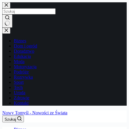
Przejdź
do
treści
Brak
wyników
Biznes
Dom i ogród
Doradztwo
Edukacja
Moda
Motoryzacja
Podróże
Rozrywka
Sport
Tech
Uroda
Zdrowie
Kontakt
Nowy Tomyśl - Nowości ze Świata
Szukaj