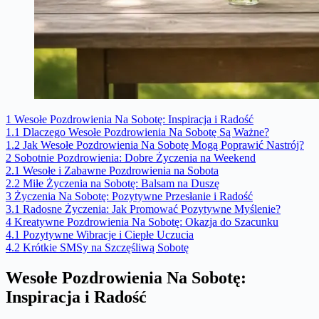
1
Wesołe Pozdrowienia Na Sobotę: Inspiracja i Radość
1.1
Dlaczego Wesołe Pozdrowienia Na Sobotę Są Ważne?
1.2
Jak Wesołe Pozdrowienia Na Sobotę Mogą Poprawić Nastrój?
2
Sobotnie Pozdrowienia: Dobre Życzenia na Weekend
2.1
Wesołe i Zabawne Pozdrowienia na Sobota
2.2
Miłe Życzenia na Sobotę: Balsam na Duszę
3
Życzenia Na Sobotę: Pozytywne Przesłanie i Radość
3.1
Radosne Życzenia: Jak Promować Pozytywne Myślenie?
4
Kreatywne Pozdrowienia Na Sobotę: Okazja do Szacunku
4.1
Pozytywne Wibracje i Ciepłe Uczucia
4.2
Krótkie SMSy na Szczęśliwą Sobotę
Wesołe Pozdrowienia Na Sobotę:
Inspiracja i Radość