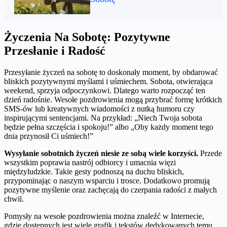
Życzenia Na Sobotę: Pozytywne
Przesłanie i Radość
Przesyłanie życzeń na sobotę to doskonały moment, by obdarować
bliskich pozytywnymi myślami i uśmiechem. Sobota, otwierająca
weekend, sprzyja odpoczynkowi. Dlatego warto rozpocząć ten
dzień radośnie. Wesołe pozdrowienia mogą przybrać formę krótkich
SMS-ów lub kreatywnych wiadomości z nutką humoru czy
inspirującymi sentencjami. Na przykład: „Niech Twoja sobota
będzie pełna szczęścia i spokoju!” albo „Oby każdy moment tego
dnia przynosił Ci uśmiech!”
Wysyłanie sobotnich życzeń niesie ze sobą wiele korzyści.
Przede
wszystkim poprawia nastrój odbiorcy i umacnia więzi
międzyludzkie. Takie gesty podnoszą na duchu bliskich,
przypominając o naszym wsparciu i trosce. Dodatkowo promują
pozytywne myślenie oraz zachęcają do czerpania radości z małych
chwil.
Pomysły na wesołe pozdrowienia można znaleźć w Internecie,
gdzie dostępnych jest wiele grafik i tekstów dedykowanych temu