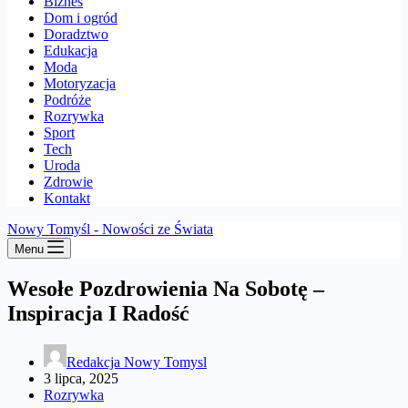
Biznes
Dom i ogród
Doradztwo
Edukacja
Moda
Motoryzacja
Podróże
Rozrywka
Sport
Tech
Uroda
Zdrowie
Kontakt
Nowy Tomyśl - Nowości ze Świata
Menu
Wesołe Pozdrowienia Na Sobotę –
Inspiracja I Radość
Redakcja Nowy Tomysl
3 lipca, 2025
Rozrywka