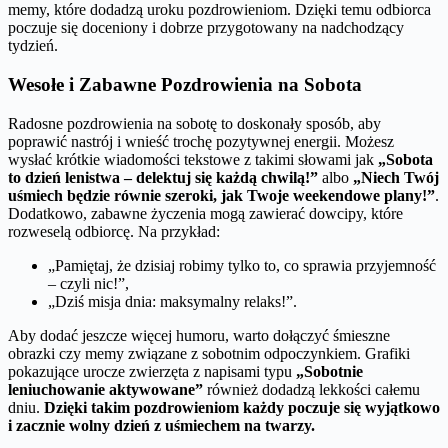
memy, które dodadzą uroku pozdrowieniom. Dzięki temu odbiorca
poczuje się doceniony i dobrze przygotowany na nadchodzący
tydzień.
Wesołe i Zabawne Pozdrowienia na Sobota
Radosne pozdrowienia na sobotę to doskonały sposób, aby
poprawić nastrój i wnieść trochę pozytywnej energii. Możesz
wysłać krótkie wiadomości tekstowe z takimi słowami jak
„Sobota
to dzień lenistwa – delektuj się każdą chwilą!”
albo
„Niech Twój
uśmiech będzie równie szeroki, jak Twoje weekendowe plany!”
.
Dodatkowo, zabawne życzenia mogą zawierać dowcipy, które
rozweselą odbiorcę. Na przykład:
„Pamiętaj, że dzisiaj robimy tylko to, co sprawia przyjemność
– czyli nic!”,
„Dziś misja dnia: maksymalny relaks!”.
Aby dodać jeszcze więcej humoru, warto dołączyć śmieszne
obrazki czy memy związane z sobotnim odpoczynkiem. Grafiki
pokazujące urocze zwierzęta z napisami typu
„Sobotnie
leniuchowanie aktywowane”
również dodadzą lekkości całemu
dniu.
Dzięki takim pozdrowieniom każdy poczuje się wyjątkowo
i zacznie wolny dzień z uśmiechem na twarzy.