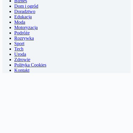
Biznes
Dom i ogród
Doradztwo
Edukacja
Moda
Motoryzacja
Podróże
Rozrywka
Sport
Tech
Uroda
Zdrowie
Polityka Cookies
Kontakt