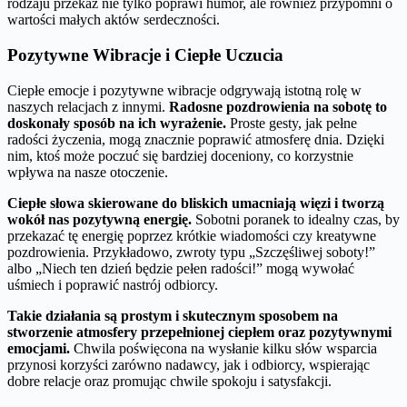
rodzaju przekaz nie tylko poprawi humor, ale również przypomni o
wartości małych aktów serdeczności.
Pozytywne Wibracje i Ciepłe Uczucia
Ciepłe emocje i pozytywne wibracje odgrywają istotną rolę w
naszych relacjach z innymi.
Radosne pozdrowienia na sobotę to
doskonały sposób na ich wyrażenie.
Proste gesty, jak pełne
radości życzenia, mogą znacznie poprawić atmosferę dnia. Dzięki
nim, ktoś może poczuć się bardziej doceniony, co korzystnie
wpływa na nasze otoczenie.
Ciepłe słowa skierowane do bliskich umacniają więzi i tworzą
wokół nas pozytywną energię.
Sobotni poranek to idealny czas, by
przekazać tę energię poprzez krótkie wiadomości czy kreatywne
pozdrowienia. Przykładowo, zwroty typu „Szczęśliwej soboty!”
albo „Niech ten dzień będzie pełen radości!” mogą wywołać
uśmiech i poprawić nastrój odbiorcy.
Takie działania są prostym i skutecznym sposobem na
stworzenie atmosfery przepełnionej ciepłem oraz pozytywnymi
emocjami.
Chwila poświęcona na wysłanie kilku słów wsparcia
przynosi korzyści zarówno nadawcy, jak i odbiorcy, wspierając
dobre relacje oraz promując chwile spokoju i satysfakcji.