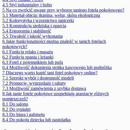
4.5
Styl industrialny i boho
5
Na co zwrócić uwagę przy wyborze taniego fotela pokojowego?
5.1
Materiał obicia: tkanina, welur, skóra ekologiczna
5.2
Kolorystyka i wzornictwo tapicerki
5.3
Konstrukcja siedziska i oparcia
5.4
Ergonomia i stabilność
5.5
Trwałość i jakość wykonania
6
Jakie funkcjonalności można znaleźć w tanich fotelach
pokojowych?
6.1
Funkcja relaks i masażu
6.2
Funkcja spania i leżanki
6.3
Fotel z pojemnikiem lub pufą
6.4
Możliwość dokupienia stolika kawowego lub podnóżka
7
Dlaczego warto kupić tani fotel pokojowy online?
7.1
Szeroki wybór i dostępność modeli
7.2
Promocje, wyprzedaże i rabaty
7.3
Możliwość zamówienia z szybką dostawą
8
Jak tanie fotele pokojowe uzupełniają aranżację różnych
pomieszczeń?
8.1
Do salonu
8.2
Do sypialni
8.3
Do biura i gabinetu
8.4
Do pokoju dziecka lub nastolatka