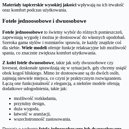
Materiały tapicerskie wysokiej jakości
wpływają na ich trwałość
oraz komfort podczas użytkowania.
Fotele jednoosobowe i dwuosobowe
Fotele jednoosobowe
to świetny wybór do różnych pomieszczeń,
zapewniają wygodę i można je dostosować do własnych upodobań.
Szeroka gama stylów i rozmiarów sprawia, że każdy znajdzie coś
dla siebie.
Wiele modeli
oferuje funkcje relaksacyjne lub możliwość
spania, co znacznie zwiększa komfort użytkowania.
Z kolei fotele dwuosobowe
, takie jak sofy dwuosobowe czy
loveseat, doskonale sprawdzają się w sytuacjach, gdy chcemy usiąść
obok kogoś bliskiego. Mimo że dostosowane są do dwóch osób,
zajmują niewiele miejsca, co czyni je praktycznym rozwiązaniem.
Łączą one funkcjonalność z elegancją, a niektóre modele oferują
dodatkowe udogodnienia, takie jak:
możliwość rozkładania,
przytulny design,
duża wygoda,
łatwość w aranżacji,
wszechstronność zastosowania.
Decyzja o wyborze
fotela jednoosobowego lub dwuosobowego