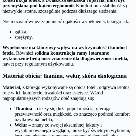
konstrukcja fotela, a zwłaszcza siedziska i oparcia, musi być
przemyślana pod kątem ergonomii.
Komfort oraz stabilność są
niezwykle istotne, szczególnie podczas dłuższego siedzenia.
Nie można również zapominać o jakości wypełnienia, takiego jak:
gąbka,
sprężyny.
Wypełnienie ma kluczowy wpływ na wytrzymałość i komfort
fotela.
Również
solidna konstrukcja ramy i staranne
wykończenie będą mieć znaczenie dla długowieczności mebla,
nawet przy regularnym użytkowaniu.
Materiał obicia: tkanina, welur, skóra ekologiczna
Materiał
, z którego wykonywane są obicia foteli, odgrywa istotną
rolę w ich komforcie, trwałości oraz estetyce. Wśród
najpopularniejszych rodzajów obić znajdują się:
Tkanina
– cieszy się dużą popularnością, oferując
przewiewność oraz miękkość, co znacząco podnosi komfort
użytkowania mebla,
Welur
– znany ze swojej aksamitnej faktury i
wysublimowanego wyglądu, może być świetnym wyborem,
lecz jego elegancja wymaga starannej pielęgnacji, aby