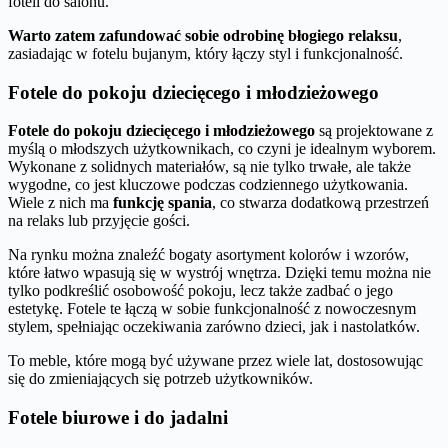
foteli do salonu.
Warto zatem zafundować sobie odrobinę błogiego relaksu
,
zasiadając w fotelu bujanym, który łączy styl i funkcjonalność.
Fotele do pokoju dziecięcego i młodzieżowego
Fotele do pokoju dziecięcego i młodzieżowego
są projektowane z
myślą o młodszych użytkownikach, co czyni je idealnym wyborem.
Wykonane z solidnych materiałów, są nie tylko trwałe, ale także
wygodne, co jest kluczowe podczas codziennego użytkowania.
Wiele z nich ma
funkcję spania
, co stwarza dodatkową przestrzeń
na relaks lub przyjęcie gości.
Na rynku można znaleźć bogaty asortyment kolorów i wzorów,
które łatwo wpasują się w wystrój wnętrza. Dzięki temu można nie
tylko podkreślić osobowość pokoju, lecz także zadbać o jego
estetykę. Fotele te łączą w sobie funkcjonalność z nowoczesnym
stylem, spełniając oczekiwania zarówno dzieci, jak i nastolatków.
To meble, które mogą być używane przez wiele lat, dostosowując
się do zmieniających się potrzeb użytkowników.
Fotele biurowe i do jadalni