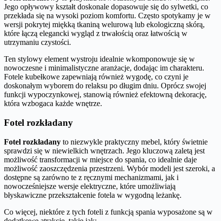
Jego opływowy kształt doskonale dopasowuje się do sylwetki, co
przekłada się na wysoki poziom komfortu. Często spotykamy je w
wersji pokrytej miękką tkaniną welurową lub ekologiczną skórą,
które łączą elegancki wygląd z trwałością oraz łatwością w
utrzymaniu czystości.
Ten stylowy element wystroju idealnie wkomponowuje się w
nowoczesne i minimalistyczne aranżacje, dodając im charakteru.
Fotele kubełkowe zapewniają również wygodę, co czyni je
doskonałym wyborem do relaksu po długim dniu. Oprócz swojej
funkcji wypoczynkowej, stanowią również efektowną dekorację,
która wzbogaca każde wnętrze.
Fotel rozkładany
Fotel rozkładany
to niezwykle praktyczny mebel, który świetnie
sprawdzi się w niewielkich wnętrzach. Jego kluczową zaletą jest
możliwość transformacji w miejsce do spania, co idealnie daje
możliwość zaoszczędzenia przestrzeni. Wybór modeli jest szeroki, a
dostępne są zarówno te z ręcznymi mechanizmami, jak i
nowocześniejsze wersje elektryczne, które umożliwiają
błyskawiczne przekształcenie fotela w wygodną leżankę.
Co więcej, niektóre z tych foteli z funkcją spania wyposażone są w
dodatkowe atrakcje, takie jak: