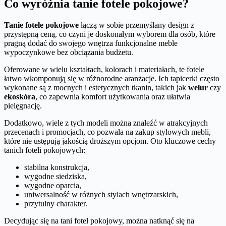
Co wyróżnia tanie fotele pokojowe?
Tanie fotele pokojowe
łączą w sobie przemyślany design z
przystępną ceną, co czyni je doskonałym wyborem dla osób, które
pragną dodać do swojego wnętrza funkcjonalne meble
wypoczynkowe bez obciążania budżetu.
Oferowane w wielu kształtach, kolorach i materiałach, te fotele
łatwo wkomponują się w różnorodne aranżacje. Ich tapicerki często
wykonane są z mocnych i estetycznych tkanin, takich jak
welur
czy
ekoskóra
, co zapewnia komfort użytkowania oraz ułatwia
pielęgnację.
Dodatkowo, wiele z tych modeli można znaleźć w atrakcyjnych
przecenach i promocjach, co pozwala na zakup stylowych mebli,
które nie ustępują jakością droższym opcjom. Oto kluczowe cechy
tanich foteli pokojowych:
stabilna konstrukcja,
wygodne siedziska,
wygodne oparcia,
uniwersalność w różnych stylach wnętrzarskich,
przytulny charakter.
Decydując się na tani fotel pokojowy, można natknąć się na