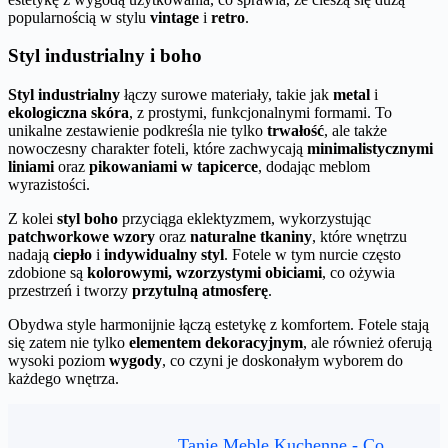
popularnością w stylu
vintage
i
retro
.
Styl industrialny i boho
Styl industrialny
łączy surowe materiały, takie jak
metal
i
ekologiczna skóra
, z prostymi, funkcjonalnymi formami. To
unikalne zestawienie podkreśla nie tylko
trwałość
, ale także
nowoczesny charakter foteli, które zachwycają
minimalistycznymi
liniami
oraz
pikowaniami w tapicerce
, dodając meblom
wyrazistości.
Z kolei
styl boho
przyciąga eklektyzmem, wykorzystując
patchworkowe wzory
oraz
naturalne tkaniny
, które wnętrzu
nadają
ciepło
i
indywidualny styl
. Fotele w tym nurcie często
zdobione są
kolorowymi, wzorzystymi obiciami
, co ożywia
przestrzeń i tworzy
przytulną atmosferę
.
Obydwa style harmonijnie łączą estetykę z komfortem. Fotele stają
się zatem nie tylko
elementem dekoracyjnym
, ale również oferują
wysoki poziom
wygody
, co czyni je doskonałym wyborem do
każdego wnętrza.
Tanie Meble Kuchenne - Co