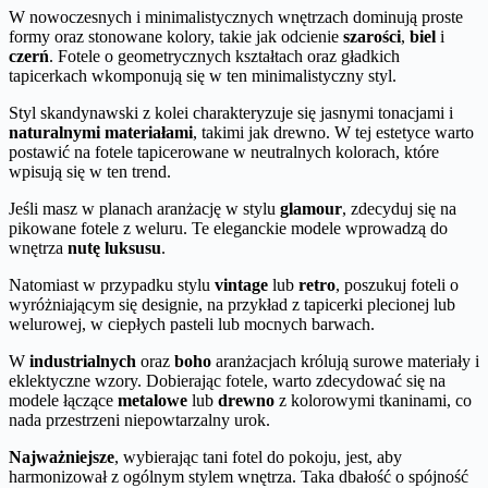
W nowoczesnych i minimalistycznych wnętrzach dominują proste
formy oraz stonowane kolory, takie jak odcienie
szarości
,
biel
i
czerń
. Fotele o geometrycznych kształtach oraz gładkich
tapicerkach wkomponują się w ten minimalistyczny styl.
Styl skandynawski z kolei charakteryzuje się jasnymi tonacjami i
naturalnymi materiałami
, takimi jak drewno. W tej estetyce warto
postawić na fotele tapicerowane w neutralnych kolorach, które
wpisują się w ten trend.
Jeśli masz w planach aranżację w stylu
glamour
, zdecyduj się na
pikowane fotele z weluru. Te eleganckie modele wprowadzą do
wnętrza
nutę luksusu
.
Natomiast w przypadku stylu
vintage
lub
retro
, poszukuj foteli o
wyróżniającym się designie, na przykład z tapicerki plecionej lub
welurowej, w ciepłych pasteli lub mocnych barwach.
W
industrialnych
oraz
boho
aranżacjach królują surowe materiały i
eklektyczne wzory. Dobierając fotele, warto zdecydować się na
modele łączące
metalowe
lub
drewno
z kolorowymi tkaninami, co
nada przestrzeni niepowtarzalny urok.
Najważniejsze
, wybierając tani fotel do pokoju, jest, aby
harmonizował z ogólnym stylem wnętrza. Taka dbałość o spójność