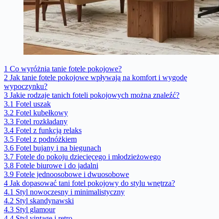
1
Co wyróżnia tanie fotele pokojowe?
2
Jak tanie fotele pokojowe wpływają na komfort i wygodę
wypoczynku?
3
Jakie rodzaje tanich foteli pokojowych można znaleźć?
3.1
Fotel uszak
3.2
Fotel kubełkowy
3.3
Fotel rozkładany
3.4
Fotel z funkcją relaks
3.5
Fotel z podnóżkiem
3.6
Fotel bujany i na biegunach
3.7
Fotele do pokoju dziecięcego i młodzieżowego
3.8
Fotele biurowe i do jadalni
3.9
Fotele jednoosobowe i dwuosobowe
4
Jak dopasować tani fotel pokojowy do stylu wnętrza?
4.1
Styl nowoczesny i minimalistyczny
4.2
Styl skandynawski
4.3
Styl glamour
4.4
Styl vintage i retro