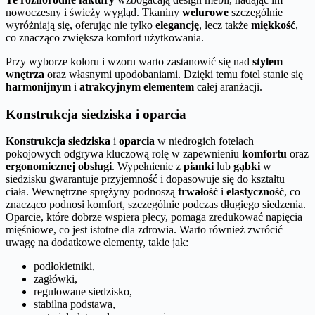
nowoczesny i świeży wygląd. Tkaniny
welurowe
szczególnie
wyróżniają się, oferując nie tylko
elegancję
, lecz także
miękkość
,
co znacząco zwiększa komfort użytkowania.
Przy wyborze koloru i wzoru warto zastanowić się nad
stylem
wnętrza
oraz własnymi upodobaniami. Dzięki temu fotel stanie się
harmonijnym
i
atrakcyjnym elementem
całej aranżacji.
Konstrukcja siedziska i oparcia
Konstrukcja siedziska
i
oparcia
w niedrogich fotelach
pokojowych odgrywa kluczową rolę w zapewnieniu
komfortu
oraz
ergonomicznej obsługi
. Wypełnienie z
pianki
lub
gąbki
w
siedzisku gwarantuje przyjemność i dopasowuje się do kształtu
ciała. Wewnętrzne sprężyny podnoszą
trwałość
i
elastyczność
, co
znacząco podnosi komfort, szczególnie podczas długiego siedzenia.
Oparcie, które dobrze wspiera plecy, pomaga zredukować napięcia
mięśniowe, co jest istotne dla zdrowia. Warto również zwrócić
uwagę na dodatkowe elementy, takie jak:
podłokietniki,
zagłówki,
regulowane siedzisko,
stabilna podstawa,