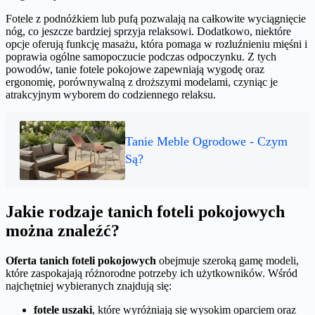
Fotele z podnóżkiem lub pufą pozwalają na całkowite wyciągnięcie
nóg, co jeszcze bardziej sprzyja relaksowi. Dodatkowo, niektóre
opcje oferują funkcję masażu, która pomaga w rozluźnieniu mięśni i
poprawia ogólne samopoczucie podczas odpoczynku. Z tych
powodów, tanie fotele pokojowe zapewniają wygodę oraz
ergonomię, porównywalną z droższymi modelami, czyniąc je
atrakcyjnym wyborem do codziennego relaksu.
Tanie Meble Ogrodowe - Czym
Są?
Jakie rodzaje tanich foteli pokojowych
można znaleźć?
Oferta tanich foteli pokojowych
obejmuje szeroką gamę modeli,
które zaspokajają różnorodne potrzeby ich użytkowników. Wśród
najchętniej wybieranych znajdują się:
fotele uszaki
, które wyróżniają się wysokim oparciem oraz