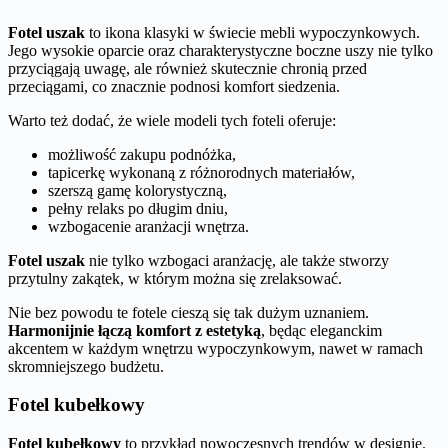
Fotel uszak
to ikona klasyki w świecie mebli wypoczynkowych.
Jego wysokie oparcie oraz charakterystyczne boczne uszy nie tylko
przyciągają uwagę, ale również skutecznie chronią przed
przeciągami, co znacznie podnosi komfort siedzenia.
Warto też dodać, że wiele modeli tych foteli oferuje:
możliwość zakupu podnóżka,
tapicerkę wykonaną z różnorodnych materiałów,
szerszą gamę kolorystyczną,
pełny relaks po długim dniu,
wzbogacenie aranżacji wnętrza.
Fotel uszak
nie tylko wzbogaci aranżację, ale także stworzy
przytulny zakątek, w którym można się zrelaksować.
Nie bez powodu te fotele cieszą się tak dużym uznaniem.
Harmonijnie łączą komfort z estetyką
, będąc eleganckim
akcentem w każdym wnętrzu wypoczynkowym, nawet w ramach
skromniejszego budżetu.
Fotel kubełkowy
Fotel kubełkowy
to przykład nowoczesnych trendów w designie.