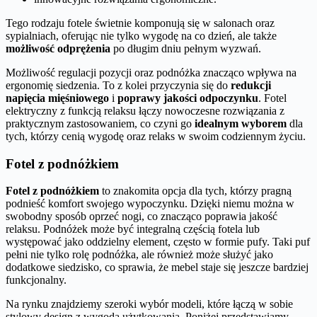
Tego rodzaju fotele świetnie komponują się w salonach oraz
sypialniach, oferując nie tylko wygodę na co dzień, ale także
możliwość odprężenia
po długim dniu pełnym wyzwań.
Możliwość regulacji pozycji oraz podnóżka znacząco wpływa na
ergonomię siedzenia. To z kolei przyczynia się do
redukcji
napięcia mięśniowego
i
poprawy jakości odpoczynku
. Fotel
elektryczny z funkcją relaksu łączy nowoczesne rozwiązania z
praktycznym zastosowaniem, co czyni go
idealnym wyborem
dla
tych, którzy cenią wygodę oraz relaks w swoim codziennym życiu.
Fotel z podnóżkiem
Fotel z podnóżkiem
to znakomita opcja dla tych, którzy pragną
podnieść komfort swojego wypoczynku. Dzięki niemu można w
swobodny sposób oprzeć nogi, co znacząco poprawia jakość
relaksu. Podnóżek może być integralną częścią fotela lub
występować jako oddzielny element, często w formie pufy. Taki puf
pełni nie tylko rolę podnóżka, ale również może służyć jako
dodatkowe siedzisko, co sprawia, że mebel staje się jeszcze bardziej
funkcjonalny.
Na rynku znajdziemy szeroki wybór modeli, które łączą w sobie
stylowy design z wygodą użytkowania. Poniżej przedstawiamy