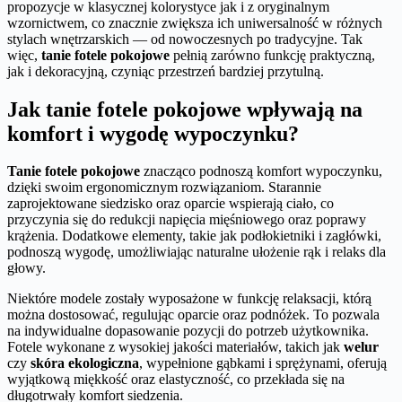
propozycje w klasycznej kolorystyce jak i z oryginalnym
wzornictwem, co znacznie zwiększa ich uniwersalność w różnych
stylach wnętrzarskich — od nowoczesnych po tradycyjne. Tak
więc,
tanie fotele pokojowe
pełnią zarówno funkcję praktyczną,
jak i dekoracyjną, czyniąc przestrzeń bardziej przytulną.
Jak tanie fotele pokojowe wpływają na
komfort i wygodę wypoczynku?
Tanie fotele pokojowe
znacząco podnoszą komfort wypoczynku,
dzięki swoim ergonomicznym rozwiązaniom. Starannie
zaprojektowane siedzisko oraz oparcie wspierają ciało, co
przyczynia się do redukcji napięcia mięśniowego oraz poprawy
krążenia. Dodatkowe elementy, takie jak podłokietniki i zagłówki,
podnoszą wygodę, umożliwiając naturalne ułożenie rąk i relaks dla
głowy.
Niektóre modele zostały wyposażone w funkcję relaksacji, którą
można dostosować, regulując oparcie oraz podnóżek. To pozwala
na indywidualne dopasowanie pozycji do potrzeb użytkownika.
Fotele wykonane z wysokiej jakości materiałów, takich jak
welur
czy
skóra ekologiczna
, wypełnione gąbkami i sprężynami, oferują
wyjątkową miękkość oraz elastyczność, co przekłada się na
długotrwały komfort siedzenia.