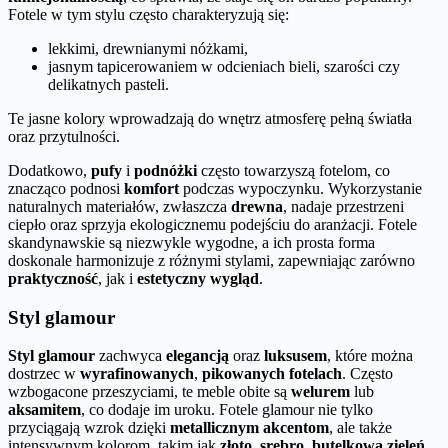
Fotele w tym stylu często charakteryzują się:
lekkimi, drewnianymi nóżkami,
jasnym tapicerowaniem w odcieniach bieli, szarości czy
delikatnych pasteli.
Te jasne kolory wprowadzają do wnętrz atmosferę pełną światła
oraz przytulności.
Dodatkowo,
pufy
i
podnóżki
często towarzyszą fotelom, co
znacząco podnosi
komfort
podczas wypoczynku. Wykorzystanie
naturalnych materiałów, zwłaszcza
drewna
, nadaje przestrzeni
ciepło oraz sprzyja ekologicznemu podejściu do aranżacji. Fotele
skandynawskie są niezwykle wygodne, a ich prosta forma
doskonale harmonizuje z różnymi stylami, zapewniając zarówno
praktyczność
, jak i
estetyczny wygląd
.
Styl glamour
Styl glamour
zachwyca
elegancją
oraz
luksusem
, które można
dostrzec w
wyrafinowanych
,
pikowanych fotelach
. Często
wzbogacone przeszyciami, te meble obite są
welurem
lub
aksamitem
, co dodaje im uroku. Fotele glamour nie tylko
przyciągają wzrok dzięki
metallicznym akcentom
, ale także
intensywnym kolorom, takim jak
złoto
,
srebro
,
butelkowa zieleń