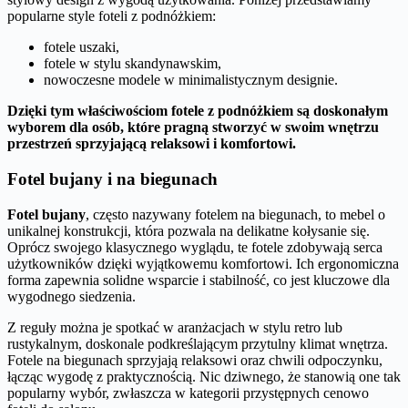
popularne style foteli z podnóżkiem:
fotele uszaki,
fotele w stylu skandynawskim,
nowoczesne modele w minimalistycznym designie.
Dzięki tym właściwościom fotele z podnóżkiem są doskonałym
wyborem dla osób, które pragną stworzyć w swoim wnętrzu
przestrzeń sprzyjającą relaksowi i komfortowi.
Fotel bujany i na biegunach
Fotel bujany
, często nazywany fotelem na biegunach, to mebel o
unikalnej konstrukcji, która pozwala na delikatne kołysanie się.
Oprócz swojego klasycznego wyglądu, te fotele zdobywają serca
użytkowników dzięki wyjątkowemu komfortowi. Ich ergonomiczna
forma zapewnia solidne wsparcie i stabilność, co jest kluczowe dla
wygodnego siedzenia.
Z reguły można je spotkać w aranżacjach w stylu retro lub
rustykalnym, doskonale podkreślającym przytulny klimat wnętrza.
Fotele na biegunach sprzyjają relaksowi oraz chwili odpoczynku,
łącząc wygodę z praktycznością. Nic dziwnego, że stanowią one tak
popularny wybór, zwłaszcza w kategorii przystępnych cenowo