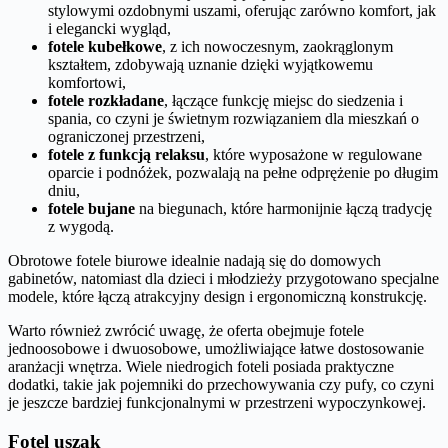
stylowymi ozdobnymi uszami, oferując zarówno komfort, jak
i elegancki wygląd,
fotele kubełkowe
, z ich nowoczesnym, zaokrąglonym
kształtem, zdobywają uznanie dzięki wyjątkowemu
komfortowi,
fotele rozkładane
, łączące funkcję miejsc do siedzenia i
spania, co czyni je świetnym rozwiązaniem dla mieszkań o
ograniczonej przestrzeni,
fotele z funkcją relaksu
, które wyposażone w regulowane
oparcie i podnóżek, pozwalają na pełne odprężenie po długim
dniu,
fotele bujane
na biegunach, które harmonijnie łączą tradycję
z wygodą.
Obrotowe fotele biurowe idealnie nadają się do domowych
gabinetów, natomiast dla dzieci i młodzieży przygotowano specjalne
modele, które łączą atrakcyjny design i ergonomiczną konstrukcję.
Warto również zwrócić uwagę, że oferta obejmuje fotele
jednoosobowe i dwuosobowe, umożliwiające łatwe dostosowanie
aranżacji wnętrza. Wiele niedrogich foteli posiada praktyczne
dodatki, takie jak pojemniki do przechowywania czy pufy, co czyni
je jeszcze bardziej funkcjonalnymi w przestrzeni wypoczynkowej.
Fotel uszak