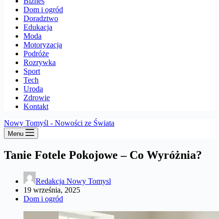
Biznes
Dom i ogród
Doradztwo
Edukacja
Moda
Motoryzacja
Podróże
Rozrywka
Sport
Tech
Uroda
Zdrowie
Kontakt
Nowy Tomyśl - Nowości ze Świata
Menu
Tanie Fotele Pokojowe – Co Wyróżnia?
Redakcja Nowy Tomysl
19 września, 2025
Dom i ogród