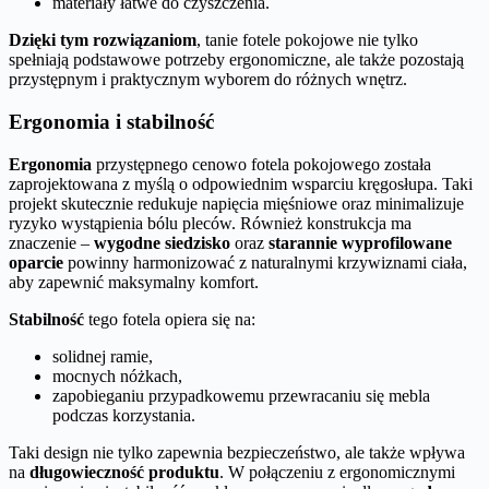
materiały łatwe do czyszczenia.
Dzięki tym rozwiązaniom
, tanie fotele pokojowe nie tylko
spełniają podstawowe potrzeby ergonomiczne, ale także pozostają
przystępnym i praktycznym wyborem do różnych wnętrz.
Ergonomia i stabilność
Ergonomia
przystępnego cenowo fotela pokojowego została
zaprojektowana z myślą o odpowiednim wsparciu kręgosłupa. Taki
projekt skutecznie redukuje napięcia mięśniowe oraz minimalizuje
ryzyko wystąpienia bólu pleców. Również konstrukcja ma
znaczenie –
wygodne siedzisko
oraz
starannie wyprofilowane
oparcie
powinny harmonizować z naturalnymi krzywiznami ciała,
aby zapewnić maksymalny komfort.
Stabilność
tego fotela opiera się na:
solidnej ramie,
mocnych nóżkach,
zapobieganiu przypadkowemu przewracaniu się mebla
podczas korzystania.
Taki design nie tylko zapewnia bezpieczeństwo, ale także wpływa
na
długowieczność produktu
. W połączeniu z ergonomicznymi