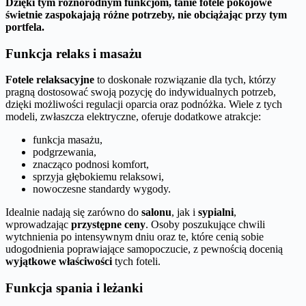
Dzięki tym różnorodnym funkcjom, tanie fotele pokojowe
świetnie zaspokajają różne potrzeby, nie obciążając przy tym
portfela.
Funkcja relaks i masażu
Fotele relaksacyjne
to doskonałe rozwiązanie dla tych, którzy
pragną dostosować swoją pozycję do indywidualnych potrzeb,
dzięki możliwości regulacji oparcia oraz podnóżka. Wiele z tych
modeli, zwłaszcza elektryczne, oferuje dodatkowe atrakcje:
funkcja masażu,
podgrzewania,
znacząco podnosi komfort,
sprzyja głębokiemu relaksowi,
nowoczesne standardy wygody.
Idealnie nadają się zarówno do
salonu
, jak i
sypialni
,
wprowadzając
przystępne ceny
. Osoby poszukujące chwili
wytchnienia po intensywnym dniu oraz te, które cenią sobie
udogodnienia poprawiające samopoczucie, z pewnością docenią
wyjątkowe właściwości
tych foteli.
Funkcja spania i leżanki