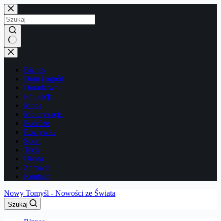
Przejdź
do
treści
Brak
wyników
Biznes
Dom i ogród
Doradztwo
Edukacja
Moda
Motoryzacja
Podróże
Rozrywka
Sport
Tech
Uroda
Zdrowie
Kontakt
Nowy Tomyśl - Nowości ze Świata
Szukaj