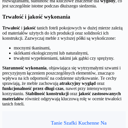
rozwiązaniami, stabilność ma kluczowe znaczenie dla
wygody
, co
jest szczególnie istotne podczas dłuższego siedzenia.
Trwałość i jakość wykonania
Trwałość
i
jakość
tanich foteli pokojowych w dużej mierze zależą
od materiałów użytych do ich produkcji oraz solidności ich
konstrukcji. Zazwyczaj meble z wyższej półki są wykończone:
mocnymi tkaninami,
skórkami ekologicznymi lub naturalnymi,
trwałymi wypełnieniami, takimi jak gąbki czy sprężyny.
Staranność wykonania
, objawiająca się wytrzymałymi szwami i
precyzyjnym łączeniem poszczególnych elementów, znacząco
wpływa na ich odporność na codzienne użytkowanie. Te cechy
sprawiają, że meble zachowują
atrakcyjny wygląd
oraz
funkcjonalność przez długi czas
, nawet przy intensywnym
korzystaniu.
Stabilność konstrukcji
oraz
jakość zastosowanych
materiałów
również odgrywają kluczową rolę w ocenie trwałości
tanich foteli.
Tanie Szafki Kuchenne Na