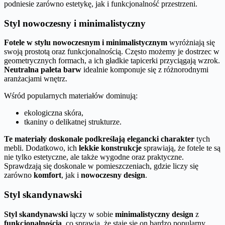
podniesie zarówno estetykę, jak i funkcjonalność przestrzeni.
Styl nowoczesny i minimalistyczny
Fotele w stylu nowoczesnym i minimalistycznym
wyróżniają się
swoją prostotą oraz funkcjonalnością. Często możemy je dostrzec w
geometrycznych formach, a ich gładkie tapicerki przyciągają wzrok.
Neutralna paleta barw
idealnie komponuje się z różnorodnymi
aranżacjami wnętrz.
Wśród popularnych materiałów dominują:
ekologiczna skóra,
tkaniny o delikatnej strukturze.
Te materiały doskonale podkreślają elegancki charakter
tych
mebli. Dodatkowo, ich
lekkie konstrukcje
sprawiają, że fotele te są
nie tylko estetyczne, ale także wygodne oraz praktyczne.
Sprawdzają się doskonale w pomieszczeniach, gdzie liczy się
zarówno
komfort
, jak i
nowoczesny design
.
Styl skandynawski
Styl skandynawski
łączy w sobie
minimalistyczny design
z
funkcjonalnością
, co sprawia, że staje się on bardzo popularny.