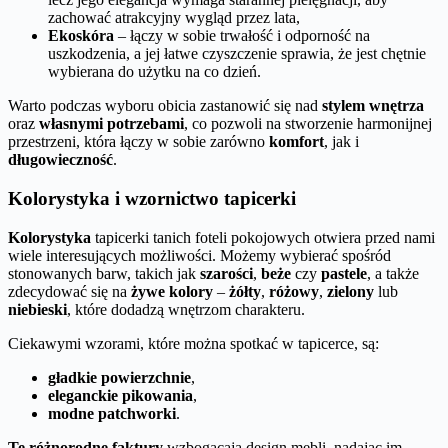
zachować atrakcyjny wygląd przez lata,
Ekoskóra
– łączy w sobie trwałość i odporność na
uszkodzenia, a jej łatwe czyszczenie sprawia, że jest chętnie
wybierana do użytku na co dzień.
Warto podczas wyboru obicia zastanowić się nad
stylem wnętrza
oraz
własnymi potrzebami
, co pozwoli na stworzenie harmonijnej
przestrzeni, która łączy w sobie zarówno
komfort
, jak i
długowieczność
.
Kolorystyka i wzornictwo tapicerki
Kolorystyka
tapicerki tanich foteli pokojowych otwiera przed nami
wiele interesujących możliwości. Możemy wybierać spośród
stonowanych barw, takich jak
szarości
,
beże
czy
pastele
, a także
zdecydować się na
żywe kolory
–
żółty
,
różowy
,
zielony
lub
niebieski
, które dodadzą wnętrzom charakteru.
Ciekawymi wzorami, które można spotkać w tapicerce, są:
gładkie powierzchnie
,
eleganckie pikowania
,
modne patchworki
.
Te różnorodne faktury
wzbogacają design mebli, nadając im