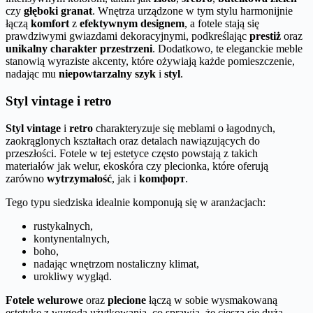
czy
głęboki granat
. Wnętrza urządzone w tym stylu harmonijnie
łączą
komfort
z
efektywnym designem
, a fotele stają się
prawdziwymi gwiazdami dekoracyjnymi, podkreślając
prestiż
oraz
unikalny charakter przestrzeni
. Dodatkowo, te eleganckie meble
stanowią wyraziste akcenty, które ożywiają każde pomieszczenie,
nadając mu
niepowtarzalny szyk
i
styl
.
Styl vintage i retro
Styl vintage
i
retro
charakteryzuje się meblami o łagodnych,
zaokrąglonych kształtach oraz detalach nawiązujących do
przeszłości. Fotele w tej estetyce często powstają z takich
materiałów jak welur, ekoskóra czy plecionka, które oferują
zarówno
wytrzymałość
, jak i
komфорт
.
Tego typu siedziska idealnie komponują się w aranżacjach:
rustykalnych,
kontynentalnych,
boho,
nadając wnętrzom nostaliczny klimat,
urokliwy wygląd.
Fotele welurowe
oraz
plecione
łączą w sobie wysmakowaną
estetykę z wygodą użytkowania, co sprawia, że cieszą się dużą