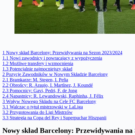
1
Nowy skład Barcelony: Przewidywania na Sezon 2023/2024
1.1
Nowi zawodnicy i powracający z wypożyczenia
1.2
Możliwe transfery i wzmocnienia
1.3
Potencjalnie najmocniejszy skład
2
Pozycje Zawodników w Nowym Składzie Barcelony
2.1
Bramkarze: M. Stegen, I. Peña
2.2
Obrońcy: R. Araujo, I. Martínez, J. Koundé
2.3
Pomocnicy: Gavi, Pedri, F. de Jong
2.4
Napastnicy: R. Lewandowski, Raphinha, J. Félix
3
Wpływ Nowego Składu na Cele FC Barcelony
3.1
Walcząc o tytuł mistrzowski w LaLiga
3.2
Przygotowania do Ligi Mistrzów
3.3
Strategia na Copa del Rey i Superpuchar Hiszpanii
Nowy skład Barcelony: Przewidywania na 