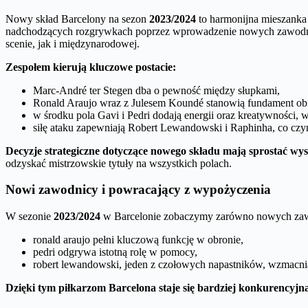
Nowy skład Barcelony na sezon
2023/2024
to harmonijna mieszanka
nadchodzących rozgrywkach poprzez wprowadzenie nowych zawodnikó
scenie, jak i międzynarodowej.
Zespołem kierują kluczowe postacie:
Marc-André ter Stegen dba o pewność między słupkami,
Ronald Araujo wraz z Julesem Koundé stanowią fundament ob
w środku pola Gavi i Pedri dodają energii oraz kreatywności
siłę ataku zapewniają Robert Lewandowski i Raphinha, co cz
Decyzje strategiczne dotyczące nowego składu mają sprostać w
odzyskać mistrzowskie tytuły na wszystkich polach.
Nowi zawodnicy i powracający z wypożyczenia
W sezonie
2023/2024
w Barcelonie zobaczymy zarówno nowych zawo
ronald araujo pełni kluczową funkcję w obronie,
pedri odgrywa istotną rolę w pomocy,
robert lewandowski, jeden z czołowych napastników, wzmacnia 
Dzięki tym piłkarzom Barcelona staje się bardziej konkurencyjn