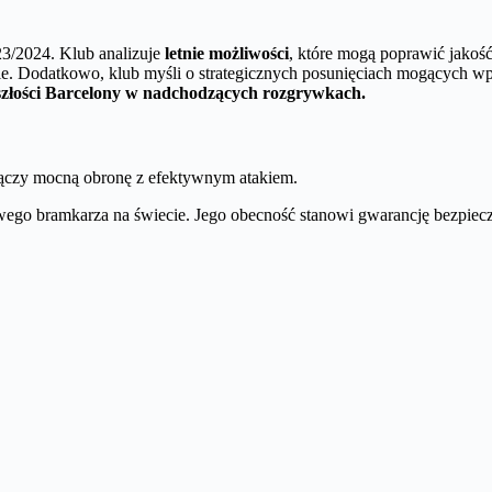
23/2024. Klub analizuje
letnie możliwości
, które mogą poprawić jakoś
e. Dodatkowo, klub myśli o strategicznych posunięciach mogących w
szłości Barcelony w nadchodzących rozgrywkach.
 łączy mocną obronę z efektywnym atakiem.
wego bramkarza na świecie. Jego obecność stanowi gwarancję bezpiec