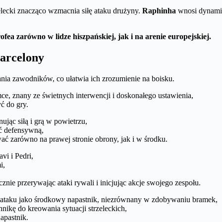
zelecki znacząco wzmacnia siłę ataku drużyny.
Raphinha
wnosi dynamikę
ea zarówno w lidze hiszpańskiej, jak i na arenie europejskiej.
arcelony
nia zawodników, co ułatwia ich zrozumienie na boisku.
e, znany ze świetnych interwencji i doskonałego ustawienia,
ć do gry.
jąc siłą i grą w powietrzu,
ść defensywną,
ć zarówno na prawej stronie obrony, jak i w środku.
i i Pedri,
i,
nie przerywając ataki rywali i inicjując akcje swojego zespołu.
i ataku jako środkowy napastnik, niezrównany w zdobywaniu bramek,
ikę do kreowania sytuacji strzeleckich,
apastnik.