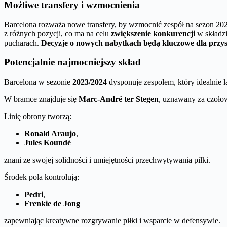
Możliwe transfery i wzmocnienia
Barcelona rozważa nowe transfery, by wzmocnić zespół na sezon 20
z różnych pozycji, co ma na celu
zwiększenie konkurencji
w składzi
pucharach.
Decyzje o nowych nabytkach będą kluczowe dla przy
Potencjalnie najmocniejszy skład
Barcelona w sezonie
2023/2024
dysponuje zespołem, który idealnie
W bramce znajduje się
Marc-André ter Stegen
, uznawany za czoło
Linię obrony tworzą:
Ronald Araujo
,
Jules Koundé
znani ze swojej solidności i umiejętności przechwytywania piłki.
Środek pola kontrolują:
Pedri
,
Frenkie de Jong
zapewniając kreatywne rozgrywanie piłki i wsparcie w defensywie.