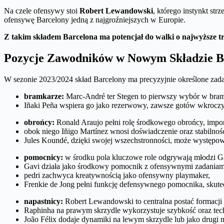
Na czele ofensywy stoi
Robert Lewandowski
, którego instynkt str
ofensywę Barcelony jedną z najgroźniejszych w Europie.
Z takim składem Barcelona ma potencjał do walki o najwyższe trof
Pozycje Zawodników w Nowym Składzie B
W sezonie 2023/2024 skład Barcelony ma precyzyjnie określone zada
bramkarze:
Marc-André ter Stegen to pierwszy wybór w bramc
Iñaki Peña wspiera go jako rezerwowy, zawsze gotów wkroczy
obrońcy:
Ronald Araujo pełni rolę środkowego obrońcy, imponu
obok niego Iñigo Martínez wnosi doświadczenie oraz stabilno
Jules Koundé, dzięki swojej wszechstronności, może występowa
pomocnicy:
w środku pola kluczowe role odgrywają młodzi Gav
Gavi działa jako środkowy pomocnik z ofensywnymi zadaniam
pedri zachwyca kreatywnością jako ofensywny playmaker,
Frenkie de Jong pełni funkcję defensywnego pomocnika, skutecz
napastnicy:
Robert Lewandowski to centralna postać formacj
Raphinha na prawym skrzydle wykorzystuje szybkość oraz techn
João Félix dodaje dynamiki na lewym skrzydle lub jako drugi n