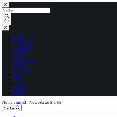
Przejdź
do
treści
Brak
wyników
Biznes
Dom i ogród
Doradztwo
Edukacja
Moda
Motoryzacja
Podróże
Rozrywka
Sport
Tech
Uroda
Zdrowie
Kontakt
Nowy Tomyśl - Nowości ze Świata
Szukaj