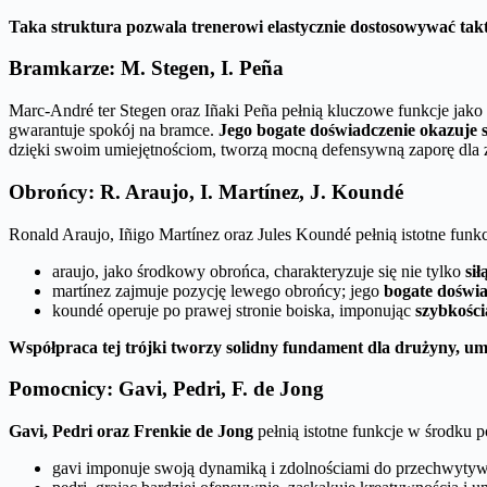
Taka struktura pozwala trenerowi elastycznie dostosowywać tak
Bramkarze: M. Stegen, I. Peña
Marc-André ter Stegen oraz Iñaki Peña pełnią kluczowe funkcje jak
gwarantuje spokój na bramce.
Jego bogate doświadczenie okazuje 
dzięki swoim umiejętnościom, tworzą mocną defensywną zaporę dla 
Obrońcy: R. Araujo, I. Martínez, J. Koundé
Ronald Araujo, Iñigo Martínez oraz Jules Koundé pełnią istotne fun
araujo, jako środkowy obrońca, charakteryzuje się nie tylko
sił
martínez zajmuje pozycję lewego obrońcy; jego
bogate doświa
koundé operuje po prawej stronie boiska, imponując
szybkości
Współpraca tej trójki tworzy solidny fundament dla drużyny, um
Pomocnicy: Gavi, Pedri, F. de Jong
Gavi, Pedri oraz Frenkie de Jong
pełnią istotne funkcje w środku p
gavi imponuje swoją dynamiką i zdolnościami do przechwytyw