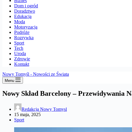
Biznes
Dom i ogród
Doradztwo
Edukacja
Moda
Motoryzacja
Podróże
Rozrywka
Sport
Tech
Uroda
Zdrowie
Kontakt
Nowy Tomyśl - Nowości ze Świata
Menu
Nowy Skład Barcelony – Przewidywania N
Redakcja Nowy Tomysl
15 maja, 2025
Sport