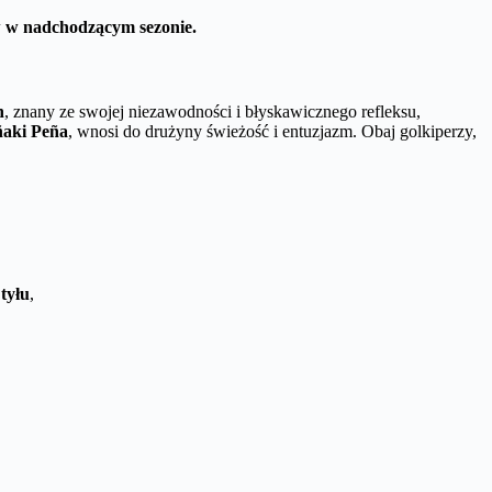
w w nadchodzącym sezonie.
n
, znany ze swojej niezawodności i błyskawicznego refleksu,
ñaki Peña
, wnosi do drużyny świeżość i entuzjazm. Obaj golkiperzy,
 tyłu
,