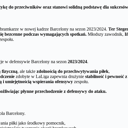
tykę do przeciwników oraz stanowi solidną podstawę dla sukcesó
o bramkarze w nowej kadrze Barcelony na sezon 2023/2024.
Ter Stege
się bezcenne podczas wymagających spotkań.
Młodszy zawodnik,
I
zespołu.
kcje w defensywie Barcelony na sezon
2023/2024
.
ą fizyczną
, ale także
zdolnością do przechwytywania piłek
,
dczenie
zdobyte w LaLiga zapewnia drużynie
stabilność i pewność z
ą i umiejętnością wspierania ofensywy
zespołu.
ożliwiając płynne przechodzenie z defensywy do ataku.
ola Barcelony.
ania piłki jako środkowy pomocnik,