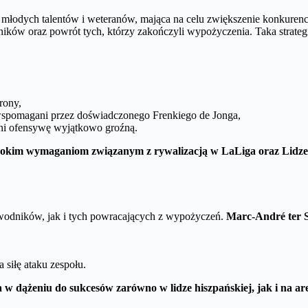
 młodych talentów i weteranów, mająca na celu zwiększenie konkuren
w oraz powrót tych, którzy zakończyli wypożyczenia. Taka strateg
rony,
, wspomagani przez doświadczonego Frenkiego de Jonga,
yni ofensywę wyjątkowo groźną.
ysokim wymaganiom związanym z rywalizacją w LaLiga oraz Lidze
dników, jak i tych powracających z wypożyczeń.
Marc-André ter 
siłę ataku zespołu.
a w dążeniu do sukcesów zarówno w lidze hiszpańskiej, jak i na a