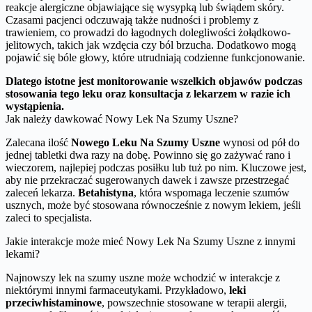
reakcje alergiczne objawiające się wysypką lub świądem skóry.
Czasami pacjenci odczuwają także nudności i problemy z
trawieniem, co prowadzi do łagodnych dolegliwości żołądkowo-
jelitowych, takich jak wzdęcia czy ból brzucha. Dodatkowo mogą
pojawić się bóle głowy, które utrudniają codzienne funkcjonowanie.
Dlatego istotne jest monitorowanie wszelkich objawów podczas
stosowania tego leku oraz konsultacja z lekarzem w razie ich
wystąpienia.
Jak należy dawkować Nowy Lek Na Szumy Uszne?
Zalecana ilość
Nowego Leku Na Szumy Uszne
wynosi od pół do
jednej tabletki dwa razy na dobę. Powinno się go zażywać rano i
wieczorem, najlepiej podczas posiłku lub tuż po nim. Kluczowe jest,
aby nie przekraczać sugerowanych dawek i zawsze przestrzegać
zaleceń lekarza.
Betahistyna
, która wspomaga leczenie szumów
usznych, może być stosowana równocześnie z nowym lekiem, jeśli
zaleci to specjalista.
Jakie interakcje może mieć Nowy Lek Na Szumy Uszne z innymi
lekami?
Najnowszy lek na szumy uszne może wchodzić w interakcje z
niektórymi innymi farmaceutykami. Przykładowo,
leki
przeciwhistaminowe
, powszechnie stosowane w terapii alergii,