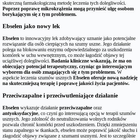
skuteczną farmakologiczną metodę leczenia tych dolegliwości.
Poprzez poprawę mikrokrążenia mogą przynieść ulgę osobom
borykającym się z tym problemem.
Ebselen jako nowy lek
Ebselen
to innowacyjny lek zdobywający uznanie jako potencjalne
rozwiązanie dla osób cierpiących na szumy uszne. Jego działanie
polega na blokowaniu enzymu odpowiedzialnego za uszkodzenia
komórek w uchu wewnętrznym, co może łagodzić objawy tej
uciążliwej dolegliwości.
Badania kliniczne wskazują, że ma on
obiecujący potencjał terapeutyczny, czyniąc go interesującym
wyborem dla osób zmagających się z tym problemem.
W
aspekcie leczenia szumów usznych
Ebselen oferuje nową nadzieję
na skuteczniejszą terapię i poprawę jakości życia pacjentów.
Przeciwzapalne i przeciwutleniające działanie
Ebselen
wykazuje działanie
przeciwzapalne
oraz
antyoksydacyjne
, co czyni go interesującą opcją w terapii szumów
usznych. Jego zdolność do neutralizowania wolnych rodników
pozwala chronić komórki przed uszkodzeniem. Dzięki zmniejszeniu
stanu zapalnego w tkankach, ebselen może poprawić jakość słuchu i
złagodzić objawy związane z szumami usznymi. Jest to szczególnie