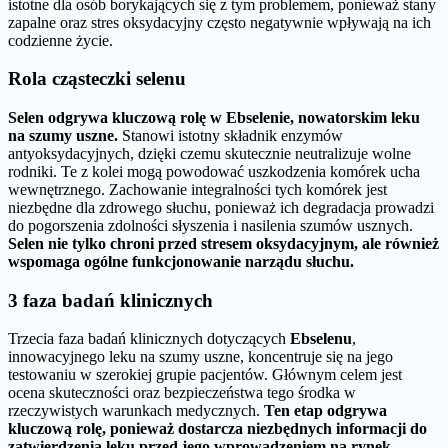
istotne dla osób borykających się z tym problemem, ponieważ stany
zapalne oraz stres oksydacyjny często negatywnie wpływają na ich
codzienne życie.
Rola cząsteczki selenu
Selen odgrywa kluczową rolę w Ebselenie, nowatorskim leku
na szumy uszne.
Stanowi istotny składnik enzymów
antyoksydacyjnych, dzięki czemu skutecznie neutralizuje wolne
rodniki. Te z kolei mogą powodować uszkodzenia komórek ucha
wewnętrznego. Zachowanie integralności tych komórek jest
niezbędne dla zdrowego słuchu, ponieważ ich degradacja prowadzi
do pogorszenia zdolności słyszenia i nasilenia szumów usznych.
Selen nie tylko chroni przed stresem oksydacyjnym, ale również
wspomaga ogólne funkcjonowanie narządu słuchu.
3 faza badań klinicznych
Trzecia faza badań klinicznych dotyczących
Ebselenu
,
innowacyjnego leku na szumy uszne, koncentruje się na jego
testowaniu w szerokiej grupie pacjentów. Głównym celem jest
ocena skuteczności oraz bezpieczeństwa tego środka w
rzeczywistych warunkach medycznych.
Ten etap odgrywa
kluczową rolę, ponieważ dostarcza niezbędnych informacji do
zatwierdzenia leku przed jego wprowadzeniem na rynek.