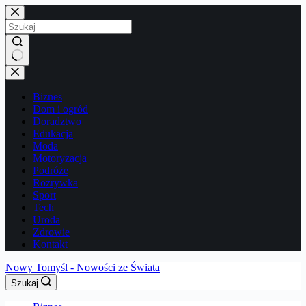
Przejdź
do
treści
Brak
wyników
Biznes
Dom i ogród
Doradztwo
Edukacja
Moda
Motoryzacja
Podróże
Rozrywka
Sport
Tech
Uroda
Zdrowie
Kontakt
Nowy Tomyśl - Nowości ze Świata
Szukaj