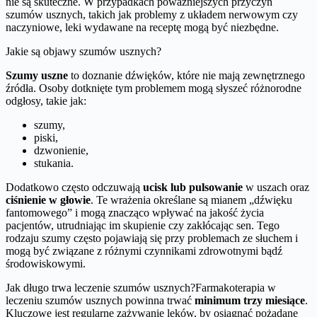
nie są skuteczne. W przypadkach poważniejszych przyczyn
szumów usznych, takich jak problemy z układem nerwowym czy
naczyniowe, leki wydawane na receptę mogą być niezbędne.
Jakie są objawy szumów usznych?
Szumy uszne
to doznanie dźwięków, które nie mają zewnętrznego
źródła. Osoby dotknięte tym problemem mogą słyszeć różnorodne
odgłosy, takie jak:
szumy,
piski,
dzwonienie,
stukania.
Dodatkowo często odczuwają
ucisk lub pulsowanie
w uszach oraz
ciśnienie w głowie
. Te wrażenia określane są mianem „dźwięku
fantomowego” i mogą znacząco wpływać na jakość życia
pacjentów, utrudniając im skupienie czy zakłócając sen. Tego
rodzaju szumy często pojawiają się przy problemach ze słuchem i
mogą być związane z różnymi czynnikami zdrowotnymi bądź
środowiskowymi.
Jak długo trwa leczenie szumów usznych?Farmakoterapia w
leczeniu szumów usznych powinna trwać
minimum trzy miesiące
.
Kluczowe jest regularne zażywanie leków, by osiągnąć pożądane