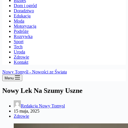
Biznes
Dom i ogród
Doradztwo
Edukacja
Moda
Motoryzacja
Podróże
Rozrywka
Sport
Tech
Uroda
Zdrowie
Kontakt
Nowy Tomyśl - Nowości ze Świata
Menu
Nowy Lek Na Szumy Uszne
Redakcja Nowy Tomysl
15 maja, 2025
Zdrowie