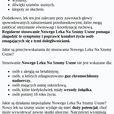
wymioty,
dźwięki szumów usznych,
kłopoty ze słuchem.
Dodatkowo, lek ten jest zalecany przy zawrotach głowy
spowodowanych zaburzeniami przedsionkowymi, które mogą
zakłócać utrzymanie równowagi i koordynację ruchową.
Regularne stosowanie Nowego Leka Na Szumy Uszne pomaga
złagodzić te symptomy i poprawić komfort życia osób
zmagających się z tymi dolegliwościami.
Jakie są przeciwwskazania do stosowania Nowego Leku Na Szumy
Uszne?
Stosowanie
Nowego Leku Na Szumy Uszne
nie jest wskazane dla:
osób z alergią na betahistynę,
osób, u których zdiagnozowano
guz chromochłonny
nadnerczy
,
osób mających astmę oskrzelową,
osób, które kiedykolwiek miały
wrzody żołądka
,
osób poniżej 18 roku życia.
Jakie są działania niepożądane Nowego Leku Na Szumy Uszne?
Nowy lek na szumy uszne wydaje się mieć
duży potencjał
, choć
może wywoływać pewne skutki uboczne. Najczęściej występują