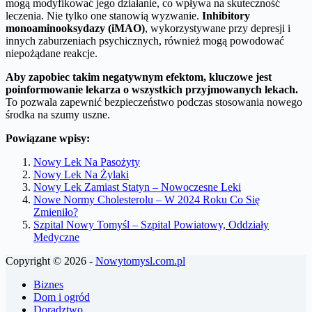
mogą modyfikować jego działanie, co wpływa na skuteczność
leczenia. Nie tylko one stanowią wyzwanie.
Inhibitory
monoaminooksydazy (iMAO)
, wykorzystywane przy depresji i
innych zaburzeniach psychicznych, również mogą powodować
niepożądane reakcje.
Aby zapobiec takim negatywnym efektom, kluczowe jest
poinformowanie lekarza o wszystkich przyjmowanych lekach.
To pozwala zapewnić bezpieczeństwo podczas stosowania nowego
środka na szumy uszne.
Powiązane wpisy:
Nowy Lek Na Pasożyty
Nowy Lek Na Żylaki
Nowy Lek Zamiast Statyn – Nowoczesne Leki
Nowe Normy Cholesterolu – W 2024 Roku Co Się
Zmieniło?
Szpital Nowy Tomyśl – Szpital Powiatowy, Oddziały
Medyczne
Copyright © 2026 -
Nowytomysl.com.pl
Biznes
Dom i ogród
Doradztwo