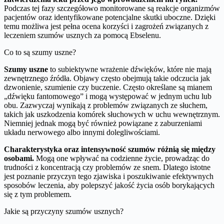
Podczas tej fazy szczegółowo monitorowane są reakcje organizmów
pacjentów oraz identyfikowane potencjalne skutki uboczne. Dzięki
temu możliwa jest pełna ocena korzyści i zagrożeń związanych z
leczeniem szumów usznych za pomocą Ebselenu.
Co to są szumy uszne?
Szumy uszne
to subiektywne wrażenie dźwięków, które nie mają
zewnętrznego źródła. Objawy często obejmują takie odczucia jak
dzwonienie, szumienie czy buczenie. Często określane są mianem
„dźwięku fantomowego” i mogą występować w jednym uchu lub
obu. Zazwyczaj wynikają z problemów związanych ze słuchem,
takich jak uszkodzenia komórek słuchowych w uchu wewnętrznym.
Niemniej jednak mogą być również powiązane z zaburzeniami
układu nerwowego albo innymi dolegliwościami.
Charakterystyka oraz intensywność szumów różnią się między
osobami.
Mogą one wpływać na codzienne życie, prowadząc do
trudności z koncentracją czy problemów ze snem. Dlatego istotne
jest poznanie przyczyn tego zjawiska i poszukiwanie efektywnych
sposobów leczenia, aby polepszyć jakość życia osób borykających
się z tym problemem.
Jakie są przyczyny szumów usznych?