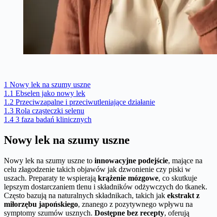
1
Nowy lek na szumy uszne
1.1
Ebselen jako nowy lek
1.2
Przeciwzapalne i przeciwutleniające działanie
1.3
Rola cząsteczki selenu
1.4
3 faza badań klinicznych
Nowy lek na szumy uszne
Nowy lek na szumy uszne to
innowacyjne podejście
, mające na
celu złagodzenie takich objawów jak dzwonienie czy piski w
uszach. Preparaty te wspierają
krążenie mózgowe
, co skutkuje
lepszym dostarczaniem tlenu i składników odżywczych do tkanek.
Często bazują na naturalnych składnikach, takich jak
ekstrakt z
miłorzębu japońskiego
, znanego z pozytywnego wpływu na
symptomy szumów usznych.
Dostępne bez recepty
, oferują