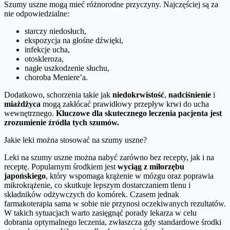
Szumy uszne mogą mieć różnorodne przyczyny. Najczęściej są za
nie odpowiedzialne:
starczy niedosłuch,
ekspozycja na głośne dźwięki,
infekcje ucha,
otoskleroza,
nagłe uszkodzenie słuchu,
choroba Meniere’a.
Dodatkowo, schorzenia takie jak
niedokrwistość
,
nadciśnienie
i
miażdżyca
mogą zakłócać prawidłowy przepływ krwi do ucha
wewnętrznego.
Kluczowe dla skutecznego leczenia pacjenta jest
zrozumienie źródła tych szumów.
Jakie leki można stosować na szumy uszne?
Leki na szumy uszne można nabyć zarówno bez recepty, jak i na
receptę. Popularnym środkiem jest
wyciąg z miłorzębu
japońskiego
, który wspomaga krążenie w mózgu oraz poprawia
mikrokrążenie, co skutkuje lepszym dostarczaniem tlenu i
składników odżywczych do komórek. Czasem jednak
farmakoterapia sama w sobie nie przynosi oczekiwanych rezultatów.
W takich sytuacjach warto zasięgnąć porady lekarza w celu
dobrania optymalnego leczenia, zwłaszcza gdy standardowe środki