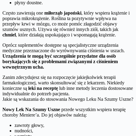
płyny doustne.
Często zawierają one
miłorząb japoński
, który wspiera krążenie i
poprawia mikrokrążenie. Roślina ta pozytywnie wpływa na
przepływ krwi w mózgu, co może pomóc złagodzić objawy
szumów usznych. Używa się również innych ziół, takich jak
chmiel
, które działają uspokajająco i wspomagają krążenie.
Oprócz suplementów dostępne są specjalistyczne urządzenia
medyczne przeznaczone do wyrównywania ciśnienia w uszach.
Urządzenia te mogą być szczególnie przydatne dla osób
borykających się z problemami związanymi z ciśnieniem
wewnętrznym ucha.
Zanim zdecydujesz się na rozpoczęcie jakiejkolwiek terapii
farmakologicznej, warto skonsultować się z lekarzem. Niekiedy
konieczne są
leki na receptę
lub inne metody leczenia dostosowane
indywidualnie do potrzeb pacjenta.
Jakie są wskazania do stosowania Nowego Leku Na Szumy Uszne?
Nowy Lek Na Szumy Uszne
przede wszystkim wspiera terapię
choroby Meniere’a. Do jej objawów należą:
zawroty głowy,
nudności,