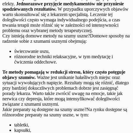
efekty.
Jednorazowe przyjęcie medykamentów nie przyniesie
spodziewanych rezultatów.
W przypadku uporczywych objawów
warto skonsultować się z lekarzem specjalistą. Leczenie tej
dolegliwości często wymaga indywidualnego podejścia, a czas
trwania terapii może różnić się w zależności od intensywności
problemu oraz wybranej metody terapeutycznej.
Czy istnieją domowe metody na szumy uszne?Domowe sposoby na
radzenie sobie z szumami usznymi obejmują:
świecowanie uszu,
różnorodne techniki relaksacyjne, w tym medytację i
ćwiczenia oddechowe.
Te metody pomagają w redukcji stresu, który często potęguje
objawy szumów.
Ważne jest unikanie hałaśliwych miejsc oraz
sytuacji wywołujących napięcie. Rezultaty mogą się różnić, dlatego
przy bardziej dokuczliwych problemach dobrze jest zasięgnąć
porady lekarza. Warto także zwrócić uwagę na emocje, takie jak
nerwica czy depresja, które mogą intensyfikować dolegliwości
związane z szumami usznymi.
Jakie preparaty są dostępne na szumy uszne?Na rynku dostępne są
różnorodne preparaty na szumy uszne, w tym:
tabletki,
kapsułki,