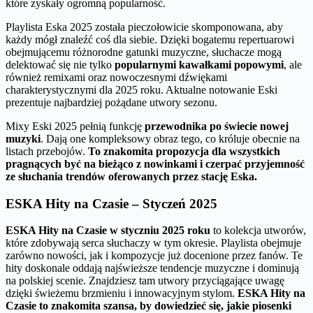
które zyskały ogromną popularność.
Playlista Eska 2025 została pieczołowicie skomponowana, aby
każdy mógł znaleźć coś dla siebie. Dzięki bogatemu repertuarowi
obejmującemu różnorodne gatunki muzyczne, słuchacze mogą
delektować się nie tylko
popularnymi kawałkami popowymi
, ale
również remixami oraz nowoczesnymi dźwiękami
charakterystycznymi dla 2025 roku. Aktualne notowanie Eski
prezentuje najbardziej pożądane utwory sezonu.
Mixy Eski 2025 pełnią funkcję
przewodnika po świecie nowej
muzyki
. Dają one kompleksowy obraz tego, co króluje obecnie na
listach przebojów.
To znakomita propozycja dla wszystkich
pragnących być na bieżąco z nowinkami i czerpać przyjemność
ze słuchania trendów oferowanych przez stację Eska.
ESKA Hity na Czasie – Styczeń 2025
ESKA Hity na Czasie w styczniu 2025 roku
to kolekcja utworów,
które zdobywają serca słuchaczy w tym okresie. Playlista obejmuje
zarówno nowości, jak i kompozycje już docenione przez fanów. Te
hity doskonale oddają najświeższe tendencje muzyczne i dominują
na polskiej scenie. Znajdziesz tam utwory przyciągające uwagę
dzięki świeżemu brzmieniu i innowacyjnym stylom.
ESKA Hity na
Czasie to znakomita szansa, by dowiedzieć się, jakie piosenki