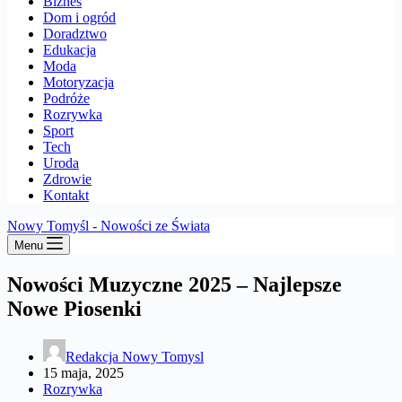
Biznes
Dom i ogród
Doradztwo
Edukacja
Moda
Motoryzacja
Podróże
Rozrywka
Sport
Tech
Uroda
Zdrowie
Kontakt
Nowy Tomyśl - Nowości ze Świata
Menu
Nowości Muzyczne 2025 – Najlepsze
Nowe Piosenki
Redakcja Nowy Tomysl
15 maja, 2025
Rozrywka