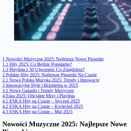
1
Nowości Muzyczne 2025: Najlepsze Nowe Piosenki
1.1
Hity 2025: Co Będzie Popularne?
1.2
Playlista z 50 Utworami: Co Znajdziesz?
2
Polskie Hity 2025: Najlepsze Piosenki Na Czasie
2.1
Nowa Polska Muzyka 2025: Trendy i Innowacje
3
Innowacyjne Style i Brzmienia w 2025
3.1
Nowe Gatunki i Trendy Muzyczne
4
Eska 2025: Oficjalne Mixy i Playlista
4.1
ESKA Hity na Czasie – Styczeń 2025
4.2
ESKA Hity na Czasie – Kwiecień 2025
4.3
ESKA Hity na Czasie – Maj 2025
Nowości Muzyczne 2025: Najlepsze Nowe