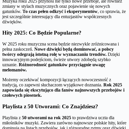
Muzyka roku 2025 przynosi nie tylko nowe przeboje, ale również
zmiany w stylach muzycznych oraz pojawienie się nowych
gatunków.
To czas pełen odkryć i eksperymentów
, co sprawia, że
jest szczególnie interesujący dla entuzjastów współczesnych
dźwięków.
Hity 2025: Co Będzie Popularne?
W 2025 roku muzyczna scena będzie niezwykle zróżnicowana i
pełna zaskoczeń.
Nowe dźwięki będą dominować, a polscy
twórcy odegrają istotną rolę w wyznaczaniu trendów.
Dzięki
innowacyjnym podejściom, świeże utwory zdobędą szybko
uznanie.
Różnorodność gatunków przyciągnie uwagę
melomanów.
Możemy oczekiwać kompozycji łączących nowoczesność z
tradycją, co zapewni słuchaczom wyjątkowe doznania.
Rok 2025
zapowiada się ekscytująco dla fanów najnowszych przebojów i
czołowych piosenek.
Playlista z 50 Utworami: Co Znajdziesz?
Playlista z
50 utworami na rok 2025
to prawdziwa uczta dla
miłośników muzyki. Zawiera zarówno najnowsze polskie hity, które
dominują na listach przebojów, jak i różnorodne rytmy oraz dźwięki