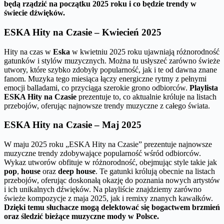
będą rządzić na początku 2025 roku i co będzie trendy w
świecie dźwięków.
ESKA Hity na Czasie – Kwiecień 2025
Hity na czas w
Eska
w kwietniu 2025 roku ujawniają różnorodność
gatunków i stylów muzycznych. Można tu usłyszeć zarówno świeże
utwory, które szybko zdobyły popularność, jak i te od dawna znane
fanom. Muzyka tego miesiąca łączy energiczne rytmy z pełnymi
emocji balladami, co przyciąga szerokie grono odbiorców.
Playlista
ESKA Hity na Czasie
prezentuje to, co aktualnie króluje na listach
przebojów, oferując najnowsze trendy muzyczne z całego świata.
ESKA Hity na Czasie – Maj 2025
W maju 2025 roku „ESKA Hity na Czasie” prezentuje najnowsze
muzyczne trendy zdobywające popularność wśród odbiorców.
Wykaz utworów obfituje w różnorodność, obejmując style takie jak
pop
,
house
oraz
deep house
. Te gatunki królują obecnie na listach
przebojów, oferując doskonałą okazję do poznania nowych artystów
i ich unikalnych dźwięków. Na playliście znajdziemy zarówno
świeże kompozycje z maja 2025, jak i remixy znanych kawałków.
Dzięki temu słuchacze mogą delektować się bogactwem brzmień
oraz śledzić bieżące muzyczne mody w Polsce.