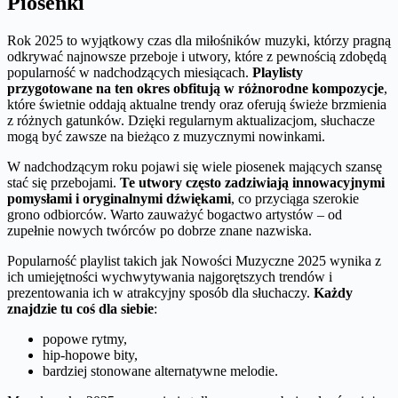
Piosenki
Rok 2025 to wyjątkowy czas dla miłośników muzyki, którzy pragną
odkrywać najnowsze przeboje i utwory, które z pewnością zdobędą
popularność w nadchodzących miesiącach.
Playlisty
przygotowane na ten okres obfitują w różnorodne kompozycje
,
które świetnie oddają aktualne trendy oraz oferują świeże brzmienia
z różnych gatunków. Dzięki regularnym aktualizacjom, słuchacze
mogą być zawsze na bieżąco z muzycznymi nowinkami.
W nadchodzącym roku pojawi się wiele piosenek mających szansę
stać się przebojami.
Te utwory często zadziwiają innowacyjnymi
pomysłami i oryginalnymi dźwiękami
, co przyciąga szerokie
grono odbiorców. Warto zauważyć bogactwo artystów – od
zupełnie nowych twórców po dobrze znane nazwiska.
Popularność playlist takich jak Nowości Muzyczne 2025 wynika z
ich umiejętności wychwytywania najgorętszych trendów i
prezentowania ich w atrakcyjny sposób dla słuchaczy.
Każdy
znajdzie tu coś dla siebie
:
popowe rytmy,
hip-hopowe bity,
bardziej stonowane alternatywne melodie.