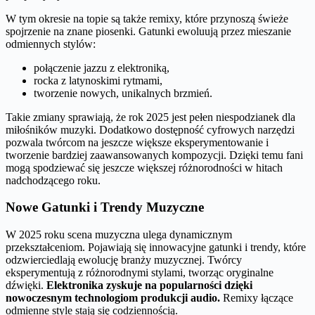
W tym okresie na topie są także remixy, które przynoszą świeże
spojrzenie na znane piosenki. Gatunki ewoluują przez mieszanie
odmiennych stylów:
połączenie jazzu z elektroniką,
rocka z latynoskimi rytmami,
tworzenie nowych, unikalnych brzmień.
Takie zmiany sprawiają, że rok 2025 jest pełen niespodzianek dla
miłośników muzyki. Dodatkowo dostępność cyfrowych narzędzi
pozwala twórcom na jeszcze większe eksperymentowanie i
tworzenie bardziej zaawansowanych kompozycji. Dzięki temu fani
mogą spodziewać się jeszcze większej różnorodności w hitach
nadchodzącego roku.
Nowe Gatunki i Trendy Muzyczne
W 2025 roku scena muzyczna ulega dynamicznym
przekształceniom. Pojawiają się innowacyjne gatunki i trendy, które
odzwierciedlają ewolucję branży muzycznej. Twórcy
eksperymentują z różnorodnymi stylami, tworząc oryginalne
dźwięki.
Elektronika zyskuje na popularności dzięki
nowoczesnym technologiom produkcji audio.
Remixy łączące
odmienne style stają się codziennością.