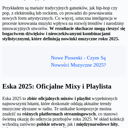
Przykładem są mariaże tradycyjnych gatunków, jak hip-hop czy
pop, z elektroniką lub rockiem, co prowadzi do powstawania
nowych form artystycznych. Co więcej, sztuczna inteligencja w
procesie kreowania muzyki wpływa na rozwój trendów i narodziny
innowacyjnych utworów.
W rezultacie słuchacze mogą cieszyć się
bogactwem dźwięków i nieoczekiwanymi kombinacjami
stylistycznymi, które definiują nowinki muzyczne roku 2025.
Nowe Piosenki - Czym Są
Nowości Muzyczne 2025?
Eska 2025: Oficjalne Mixy i Playlista
Eska 2025 to
zbiór oficjalnych mixów i playlist
wypełnionych
najnowszymi hitami, które doskonale oddają aktualne trendy
muzyczne słyszane w radiu. Te unikalne kompozycje można
znaleźć na
różnych platformach streamingowych
, co stanowi
świetną okazję do odkrycia przebojów roku 2025. W skład kolekcji
wchodzą zarówno
polskie utwory
, jak i
międzynarodowe hity
,