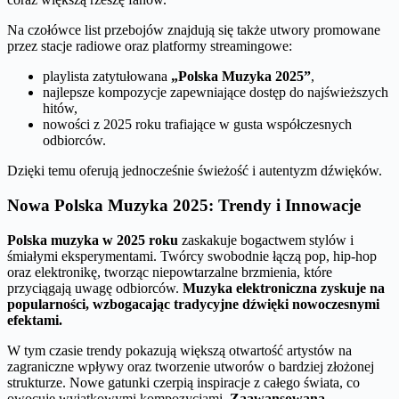
Na czołówce list przebojów znajdują się także utwory promowane
przez stacje radiowe oraz platformy streamingowe:
playlista zatytułowana
„Polska Muzyka 2025”
,
najlepsze kompozycje zapewniające dostęp do najświeższych
hitów,
nowości z 2025 roku trafiające w gusta współczesnych
odbiorców.
Dzięki temu oferują jednocześnie świeżość i autentyzm dźwięków.
Nowa Polska Muzyka 2025: Trendy i Innowacje
Polska muzyka w 2025 roku
zaskakuje bogactwem stylów i
śmiałymi eksperymentami. Twórcy swobodnie łączą pop, hip-hop
oraz elektronikę, tworząc niepowtarzalne brzmienia, które
przyciągają uwagę odbiorców.
Muzyka elektroniczna zyskuje na
popularności, wzbogacając tradycyjne dźwięki nowoczesnymi
efektami.
W tym czasie trendy pokazują większą otwartość artystów na
zagraniczne wpływy oraz tworzenie utworów o bardziej złożonej
strukturze. Nowe gatunki czerpią inspiracje z całego świata, co
owocuje wyjątkowymi kompozycjami.
Zaawansowana