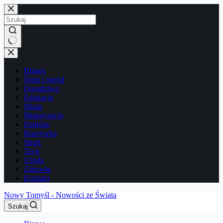
Przejdź
do
treści
Brak
wyników
Biznes
Dom i ogród
Doradztwo
Edukacja
Moda
Motoryzacja
Podróże
Rozrywka
Sport
Tech
Uroda
Zdrowie
Kontakt
Nowy Tomyśl - Nowości ze Świata
Szukaj