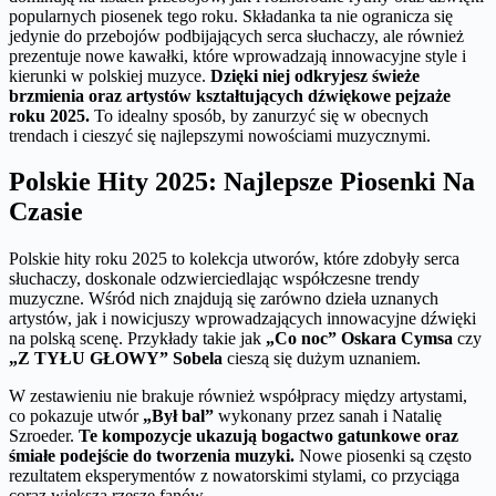
popularnych piosenek tego roku. Składanka ta nie ogranicza się
jedynie do przebojów podbijających serca słuchaczy, ale również
prezentuje nowe kawałki, które wprowadzają innowacyjne style i
kierunki w polskiej muzyce.
Dzięki niej odkryjesz świeże
brzmienia oraz artystów kształtujących dźwiękowe pejzaże
roku 2025.
To idealny sposób, by zanurzyć się w obecnych
trendach i cieszyć się najlepszymi nowościami muzycznymi.
Polskie Hity 2025: Najlepsze Piosenki Na
Czasie
Polskie hity roku 2025 to kolekcja utworów, które zdobyły serca
słuchaczy, doskonale odzwierciedlając współczesne trendy
muzyczne. Wśród nich znajdują się zarówno dzieła uznanych
artystów, jak i nowicjuszy wprowadzających innowacyjne dźwięki
na polską scenę. Przykłady takie jak
„Co noc” Oskara Cymsa
czy
„Z TYŁU GŁOWY” Sobela
cieszą się dużym uznaniem.
W zestawieniu nie brakuje również współpracy między artystami,
co pokazuje utwór
„Był bal”
wykonany przez sanah i Natalię
Szroeder.
Te kompozycje ukazują bogactwo gatunkowe oraz
śmiałe podejście do tworzenia muzyki.
Nowe piosenki są często
rezultatem eksperymentów z nowatorskimi stylami, co przyciąga
coraz większą rzeszę fanów.