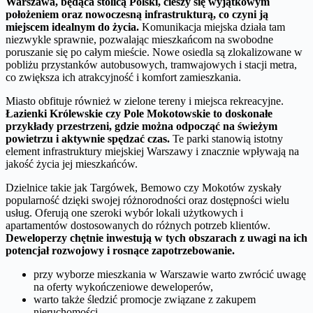
Warszawa, będąca stolicą Polski, cieszy się wyjątkowym
położeniem oraz nowoczesną infrastrukturą, co czyni ją
miejscem idealnym do życia.
Komunikacja miejska działa tam
niezwykle sprawnie, pozwalając mieszkańcom na swobodne
poruszanie się po całym mieście. Nowe osiedla są zlokalizowane w
pobliżu przystanków autobusowych, tramwajowych i stacji metra,
co zwiększa ich atrakcyjność i komfort zamieszkania.
Miasto obfituje również w zielone tereny i miejsca rekreacyjne.
Łazienki Królewskie czy Pole Mokotowskie to doskonałe
przykłady przestrzeni, gdzie można odpocząć na świeżym
powietrzu i aktywnie spędzać czas.
Te parki stanowią istotny
element infrastruktury miejskiej Warszawy i znacznie wpływają na
jakość życia jej mieszkańców.
Dzielnice takie jak Targówek, Bemowo czy Mokotów zyskały
popularność dzięki swojej różnorodności oraz dostępności wielu
usług. Oferują one szeroki wybór lokali użytkowych i
apartamentów dostosowanych do różnych potrzeb klientów.
Deweloperzy chętnie inwestują w tych obszarach z uwagi na ich
potencjał rozwojowy i rosnące zapotrzebowanie.
przy wyborze mieszkania w Warszawie warto zwrócić uwagę
na oferty wykończeniowe deweloperów,
warto także śledzić promocje związane z zakupem
nieruchomości,