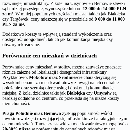
rozwiniętej infrastruktury. Z kolei na Ursynowie i Bemowie stawki
są bardziej przystępne, wynoszą średnio od
12 000 do 14 000 PLN
za m²
. W mniej popularnych częściach miasta, takich jak Białołęka
czy Targówek, ceny mieszczą się w przedziale od
9 000 do 11 000
PLN za m²
.
Dodatkowo koszty te wpływają standard wykończenia oraz
dostępność udogodnień, takich jak komunikacja miejska czy
obszary rekreacyjne.
Porównanie cen mieszkań w dzielnicach
Porównując ceny mieszkań w stolicy, można zauważyć znaczące
różnice zależne od lokalizacji i dostępności infrastruktury.
Przykładowo,
Mokotów oraz Śródmieście
charakteryzują się
wysokimi cenami za metr kwadratowy z uwagi na ich centralne
położenie oraz szeroką ofertę usług i doskonałą komunikację
miejską. Z kolei dzielnice takie jak
Białołęka
czy
Ursynów
są
bardziej oddalone od centrum, co przekłada się na niższe koszty
nieruchomości.
Praga Południe oraz Bemowo
zyskują popularność wśród
inwestorów dzięki rozwijającej się infrastrukturze i atrakcyjniejszym
cenom mieszkań. Tamtejsze stawki za metr kwadratowy mogą być o
20-30% niższe
w porównaniu do centralnych rejonów miasta.