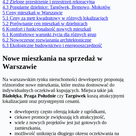
4.2
Zielone przestrzenie i przestrzeń rekreacyjna
4.3
Popularne dzielnice: Targówek, Bemowo, Mokotów
5
Ceny mieszkań w Warszawie
5.1
Ceny za metr kwadratowy w różnych lokalizacjach
5.2
Porównanie cen mieszkań w dzielnicach
6
Komfort i funkcjonalność nowych mieszkań
6.1
Komfortowe warunki życia dla różnych grup
6.2
Nowoczesne rozwiązania architektoniczne
6.3
Ekologiczne budownictwo i energooszczędność
Nowe mieszkania na sprzedaż w
Warszawie
Na warszawskim rynku nieruchomości deweloperzy proponują
różnorodne nowe mieszkania, które można dostosować do
indywidualnych oczekiwań kupujących. Miejsca takie jak
Białołęka
,
Praga Południe
czy
Targówek
kuszą atrakcyjnymi
lokalizacjami oraz przystępnymi cenami.
deweloperzy często oferują lokale z ogródkami,
ciekawe promocje zwiększają ich atrakcyjność,
wiele z nowych projektów jest już gotowych do
zamieszkania,
możliwość uniknięcia długiego okresu oczekiwania na