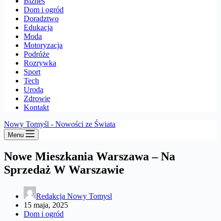
Biznes
Dom i ogród
Doradztwo
Edukacja
Moda
Motoryzacja
Podróże
Rozrywka
Sport
Tech
Uroda
Zdrowie
Kontakt
Nowy Tomyśl - Nowości ze Świata
Menu
Nowe Mieszkania Warszawa – Na
Sprzedaż W Warszawie
Redakcja Nowy Tomysl
15 maja, 2025
Dom i ogród