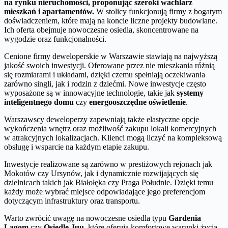
na rynku nieruchomości, proponując szeroki wachlarz
mieszkań i apartamentów.
W stolicy funkcjonują firmy z bogatym
doświadczeniem, które mają na koncie liczne projekty budowlane.
Ich oferta obejmuje nowoczesne osiedla, skoncentrowane na
wygodzie oraz funkcjonalności.
Cenione firmy deweloperskie w Warszawie stawiają na najwyższą
jakość swoich inwestycji. Oferowane przez nie mieszkania różnią
się rozmiarami i układami, dzięki czemu spełniają oczekiwania
zarówno singli, jak i rodzin z dziećmi. Nowe inwestycje często
wyposażone są w innowacyjne technologie, takie jak
systemy
inteligentnego domu
czy
energooszczędne oświetlenie
.
Warszawscy deweloperzy zapewniają także elastyczne opcje
wykończenia wnętrz oraz możliwość zakupu lokali komercyjnych
w atrakcyjnych lokalizacjach. Klienci mogą liczyć na kompleksową
obsługę i wsparcie na każdym etapie zakupu.
Inwestycje realizowane są zarówno w prestiżowych rejonach jak
Mokotów czy Ursynów, jak i dynamicznie rozwijających się
dzielnicach takich jak Białołęka czy Praga Południe. Dzięki temu
każdy może wybrać miejsce odpowiadające jego preferencjom
dotyczącym infrastruktury oraz transportu.
Warto zwrócić uwagę na nowoczesne osiedla typu
Gardenia
Lagom
czy
Osiedle Juu
, które oferują komfortowe warunki życia