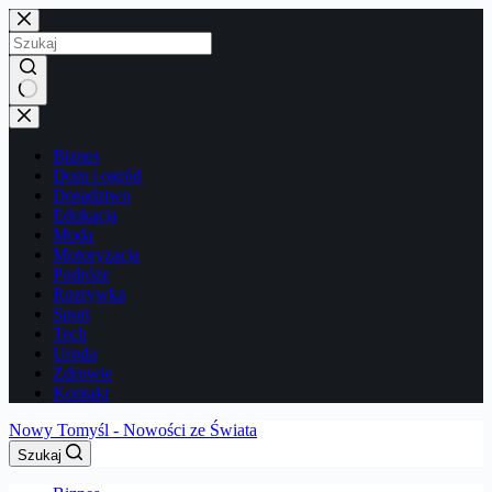
Przejdź
do
treści
Brak
wyników
Biznes
Dom i ogród
Doradztwo
Edukacja
Moda
Motoryzacja
Podróże
Rozrywka
Sport
Tech
Uroda
Zdrowie
Kontakt
Nowy Tomyśl - Nowości ze Świata
Szukaj