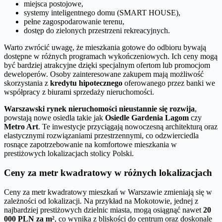
miejsca postojowe,
systemy inteligentnego domu (SMART HOUSE),
pełne zagospodarowanie terenu,
dostęp do zielonych przestrzeni rekreacyjnych.
Warto zwrócić uwagę, że mieszkania gotowe do odbioru bywają
dostępne w różnych programach wykończeniowych. Ich ceny mogą
być bardziej atrakcyjne dzięki specjalnym ofertom lub promocjom
deweloperów. Osoby zainteresowane zakupem mają możliwość
skorzystania z
kredytu hipotecznego
oferowanego przez banki we
współpracy z biurami sprzedaży nieruchomości.
Warszawski rynek nieruchomości nieustannie się rozwija
,
powstają nowe osiedla takie jak
Osiedle Gardenia Lagom
czy
Metro Art
. Te inwestycje przyciągają nowoczesną architekturą oraz
elastycznymi rozwiązaniami przestrzennymi, co odzwierciedla
rosnące zapotrzebowanie na komfortowe mieszkania w
prestiżowych lokalizacjach stolicy Polski.
Ceny za metr kwadratowy w różnych lokalizacjach
Ceny za metr kwadratowy mieszkań w Warszawie zmieniają się w
zależności od lokalizacji. Na przykład na Mokotowie, jednej z
najbardziej prestiżowych dzielnic miasta, mogą osiągnąć nawet
20
000 PLN za m²
, co wynika z bliskości do centrum oraz doskonale