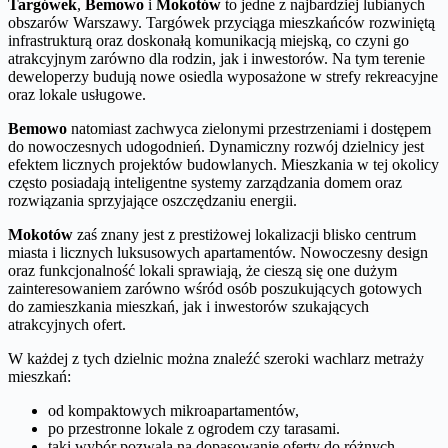
Targówek
,
Bemowo
i
Mokotów
to jedne z najbardziej lubianych
obszarów Warszawy. Targówek przyciąga mieszkańców rozwiniętą
infrastrukturą oraz doskonałą komunikacją miejską, co czyni go
atrakcyjnym zarówno dla rodzin, jak i inwestorów. Na tym terenie
deweloperzy budują nowe osiedla wyposażone w strefy rekreacyjne
oraz lokale usługowe.
Bemowo
natomiast zachwyca zielonymi przestrzeniami i dostępem
do nowoczesnych udogodnień. Dynamiczny rozwój dzielnicy jest
efektem licznych projektów budowlanych. Mieszkania w tej okolicy
często posiadają inteligentne systemy zarządzania domem oraz
rozwiązania sprzyjające oszczędzaniu energii.
Mokotów
zaś znany jest z prestiżowej lokalizacji blisko centrum
miasta i licznych luksusowych apartamentów. Nowoczesny design
oraz funkcjonalność lokali sprawiają, że cieszą się one dużym
zainteresowaniem zarówno wśród osób poszukujących gotowych
do zamieszkania mieszkań, jak i inwestorów szukających
atrakcyjnych ofert.
W każdej z tych dzielnic można znaleźć szeroki wachlarz metraży
mieszkań:
od kompaktowych mikroapartamentów,
po przestronne lokale z ogrodem czy tarasami.
taki wybór pozwala na dopasowanie oferty do różnych