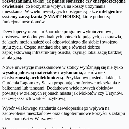
rozwiązaniami
, takimi jak
panele słoneczne
czy
energooszczędne
oświetlenie
, co korzystnie wpływa na koszty utrzymania
mieszkania. W wielu inwestycjach dostępne są także
inteligentne
systemy zarządzania (SMART HOUSE)
, które podnoszą
funkcjonalność domów.
Deweloperzy oferują różnorodne programy wykończeniowe,
dostosowane do indywidualnych potrzeb kupujących, co sprawia,
że każdy może znaleźć coś odpowiedniego dla siebie i swojego
stylu życia. Często standard obejmuje również dobrze
zaprojektowaną infrastrukturę osiedla, czyniąc lokalizację bardziej
atrakcyjną.
Nowe inwestycje mieszkaniowe w stolicy wyróżniają się nie tylko
wysoką jakością materiałów i wykonania
, ale również
elastycznością architektoniczną
. Przykładowo, osiedla takie jak
Gardenia Lagom czy Senza proponują komfortowe mieszkania z
balkonami lub tarasami. Dodatkowo wiele nowych obiektów
powstaje w zielonych rejonach miasta jak Mokotów czy Ursynów,
co zwiększa ich wartość użytkową.
Wybór właściwego standardu deweloperskiego wpływa na
zadowolenie mieszkańców oraz długoterminowe korzyści z zakupu
nieruchomości w Warszawie.