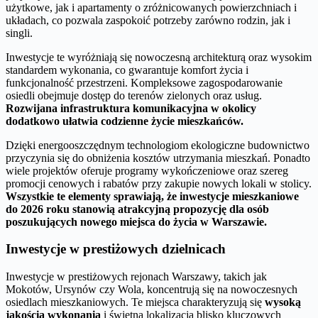
użytkowe, jak i apartamenty o zróżnicowanych powierzchniach i
układach, co pozwala zaspokoić potrzeby zarówno rodzin, jak i
singli.
Inwestycje te wyróżniają się nowoczesną architekturą oraz wysokim
standardem wykonania, co gwarantuje komfort życia i
funkcjonalność przestrzeni. Kompleksowe zagospodarowanie
osiedli obejmuje dostęp do terenów zielonych oraz usług.
Rozwijana infrastruktura komunikacyjna w okolicy
dodatkowo ułatwia codzienne życie mieszkańców.
Dzięki energooszczędnym technologiom ekologiczne budownictwo
przyczynia się do obniżenia kosztów utrzymania mieszkań. Ponadto
wiele projektów oferuje programy wykończeniowe oraz szereg
promocji cenowych i rabatów przy zakupie nowych lokali w stolicy.
Wszystkie te elementy sprawiają, że inwestycje mieszkaniowe
do 2026 roku stanowią atrakcyjną propozycję dla osób
poszukujących nowego miejsca do życia w Warszawie.
Inwestycje w prestiżowych dzielnicach
Inwestycje w prestiżowych rejonach Warszawy, takich jak
Mokotów, Ursynów czy Wola, koncentrują się na nowoczesnych
osiedlach mieszkaniowych. Te miejsca charakteryzują się
wysoką
jakością wykonania
i świetną lokalizacją blisko kluczowych