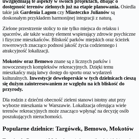
uwzględniają te aspekty w swoich projektach, dbając o
dostępność terenów zielonych już na etapie planowania.
Osiedla
takie jak
Gardenia Lagom
czy
Miasteczko Julianów
są
doskonałym przykładem harmonijnej integracji z naturą.
Zielone przestrzenie stolicy to nie tylko miejsca do relaksu i
spacerów, ale także ważny element wspierający zdrowie psychiczne
i fizyczne mieszkańców. Bliskość parków miejskich oraz ścieżek
rowerowych znacząco podnosi jakość życia codziennego i
atrakcyjność lokalizacji.
Mokotów oraz Bemowo
znane są z licznych parków i
nowoczesnych kompleksów rekreacyjnych. Dzięki temu
mieszkańcy mają łatwy dostęp do sportu oraz wydarzeń
kulturalnych.
Inwestycje deweloperskie w tych dzielnicach cieszą
się dużym zainteresowaniem ze względu na ich bliskość do
przyrody.
Dla rodzin z dziećmi obecność zieleni stanowi istotny atut przy
wyborze mieszkania w Warszawie. Lokalizacja oferująca wiele
terenów rekreacyjnych może znacząco wpłynąć na decyzję osób
poszukujących nieruchomości.
Popularne dzielnice: Targówek, Bemowo, Mokotów