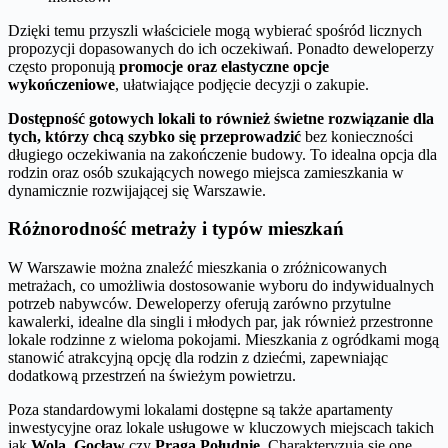
Dzięki temu przyszli właściciele mogą wybierać spośród licznych
propozycji dopasowanych do ich oczekiwań. Ponadto deweloperzy
często proponują
promocje oraz elastyczne opcje
wykończeniowe
, ułatwiające podjęcie decyzji o zakupie.
Dostępność gotowych lokali to również świetne rozwiązanie dla
tych, którzy chcą szybko się przeprowadzić
bez konieczności
długiego oczekiwania na zakończenie budowy. To idealna opcja dla
rodzin oraz osób szukających nowego miejsca zamieszkania w
dynamicznie rozwijającej się Warszawie.
Różnorodność metraży i typów mieszkań
W Warszawie można znaleźć mieszkania o zróżnicowanych
metrażach, co umożliwia dostosowanie wyboru do indywidualnych
potrzeb nabywców. Deweloperzy oferują zarówno przytulne
kawalerki, idealne dla singli i młodych par, jak również przestronne
lokale rodzinne z wieloma pokojami. Mieszkania z ogródkami mogą
stanowić atrakcyjną opcję dla rodzin z dziećmi, zapewniając
dodatkową przestrzeń na świeżym powietrzu.
Poza standardowymi lokalami dostępne są także apartamenty
inwestycyjne oraz lokale usługowe w kluczowych miejscach takich
jak
Wola
,
Gocław
czy
Praga Południe
. Charakteryzują się one