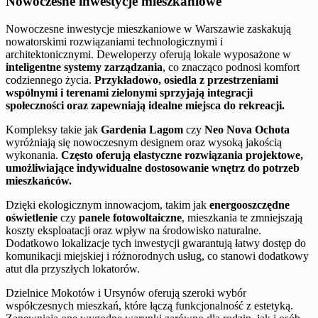
Nowoczesne inwestycje mieszkaniowe
Nowoczesne inwestycje mieszkaniowe w Warszawie zaskakują
nowatorskimi rozwiązaniami technologicznymi i
architektonicznymi. Deweloperzy oferują lokale wyposażone w
inteligentne systemy zarządzania
, co znacząco podnosi komfort
codziennego życia.
Przykładowo, osiedla z przestrzeniami
wspólnymi i terenami zielonymi sprzyjają integracji
społeczności oraz zapewniają idealne miejsca do rekreacji.
Kompleksy takie jak
Gardenia Lagom
czy
Neo Nova Ochota
wyróżniają się nowoczesnym designem oraz wysoką jakością
wykonania.
Często oferują elastyczne rozwiązania projektowe,
umożliwiające indywidualne dostosowanie wnętrz do potrzeb
mieszkańców.
Dzięki ekologicznym innowacjom, takim jak
energooszczędne
oświetlenie
czy
panele fotowoltaiczne
, mieszkania te zmniejszają
koszty eksploatacji oraz wpływ na środowisko naturalne.
Dodatkowo lokalizacje tych inwestycji gwarantują łatwy dostęp do
komunikacji miejskiej i różnorodnych usług, co stanowi dodatkowy
atut dla przyszłych lokatorów.
Dzielnice Mokotów i Ursynów oferują szeroki wybór
współczesnych mieszkań, które łączą funkcjonalność z estetyką.