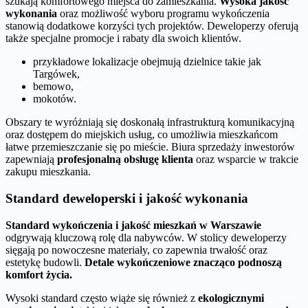
szukają komfortowego miejsca do zamieszkania.
Wysoka jakość
wykonania
oraz możliwość wyboru programu wykończenia
stanowią dodatkowe korzyści tych projektów. Deweloperzy oferują
także specjalne promocje i rabaty dla swoich klientów.
przykładowe lokalizacje obejmują dzielnice takie jak
Targówek,
bemowo,
mokotów.
Obszary te wyróżniają się doskonałą infrastrukturą komunikacyjną
oraz dostępem do miejskich usług, co umożliwia mieszkańcom
łatwe przemieszczanie się po mieście. Biura sprzedaży inwestorów
zapewniają
profesjonalną obsługę klienta
oraz wsparcie w trakcie
zakupu mieszkania.
Standard deweloperski i jakość wykonania
Standard wykończenia i jakość mieszkań w Warszawie
odgrywają kluczową rolę dla nabywców. W stolicy deweloperzy
sięgają po nowoczesne materiały, co zapewnia trwałość oraz
estetykę budowli.
Detale wykończeniowe znacząco podnoszą
komfort życia.
Wysoki standard często wiąże się również z
ekologicznymi