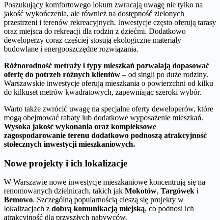
Poszukujący komfortowego lokum zwracają uwagę nie tylko na
jakość wykończenia, ale również na dostępność zielonych
przestrzeni i terenów rekreacyjnych. Inwestycje często oferują tarasy
oraz miejsca do rekreacji dla rodzin z dziećmi. Dodatkowo
deweloperzy coraz częściej stosują ekologiczne materiały
budowlane i energooszczędne rozwiązania.
Różnorodność metraży i typy mieszkań pozwalają dopasować
ofertę do potrzeb różnych klientów
– od singli po duże rodziny.
Warszawskie inwestycje oferują mieszkania o powierzchni od kilku
do kilkuset metrów kwadratowych, zapewniając szeroki wybór.
Warto także zwrócić uwagę na specjalne oferty deweloperów, które
mogą obejmować rabaty lub dodatkowe wyposażenie mieszkań.
Wysoka jakość wykonania oraz kompleksowe
zagospodarowanie terenu dodatkowo podnoszą atrakcyjność
stołecznych inwestycji mieszkaniowych.
Nowe projekty i ich lokalizacje
W Warszawie nowe inwestycje mieszkaniowe koncentrują się na
renomowanych dzielnicach, takich jak
Mokotów
,
Targówek
i
Bemowo
. Szczególną popularnością cieszą się projekty w
lokalizacjach z
dobrą komunikacją miejską
, co podnosi ich
atrakcyjność dla przyszłych nabywców.