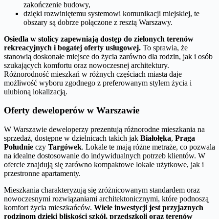
zakończenie budowy,
dzięki rozwiniętemu systemowi komunikacji miejskiej, te
obszary są dobrze połączone z resztą Warszawy.
Osiedla w stolicy zapewniają dostęp do zielonych terenów
rekreacyjnych i bogatej oferty usługowej.
To sprawia, że
stanowią doskonałe miejsce do życia zarówno dla rodzin, jak i osób
szukających komfortu oraz nowoczesnej architektury.
Różnorodność mieszkań w różnych częściach miasta daje
możliwość wyboru zgodnego z preferowanym stylem życia i
ulubioną lokalizacją.
Oferty deweloperów w Warszawie
W Warszawie deweloperzy prezentują różnorodne mieszkania na
sprzedaż, dostępne w dzielnicach takich jak
Białołęka
,
Praga
Południe
czy
Targówek
. Lokale te mają różne metraże, co pozwala
na idealne dostosowanie do indywidualnych potrzeb klientów. W
ofercie znajdują się zarówno kompaktowe lokale użytkowe, jak i
przestronne apartamenty.
Mieszkania charakteryzują się zróżnicowanym standardem oraz
nowoczesnymi rozwiązaniami architektonicznymi, które podnoszą
komfort życia mieszkańców.
Wiele inwestycji jest przyjaznych
rodzinom dzięki bliskości szkół, przedszkoli oraz terenów