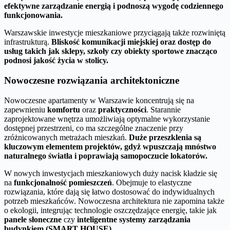
efektywne zarządzanie energią i podnoszą wygodę codziennego
funkcjonowania.
Warszawskie inwestycje mieszkaniowe przyciągają także rozwiniętą
infrastrukturą.
Bliskość komunikacji miejskiej oraz dostęp do
usług takich jak sklepy, szkoły czy obiekty sportowe znacząco
podnosi jakość życia w stolicy.
Nowoczesne rozwiązania architektoniczne
Nowoczesne apartamenty w Warszawie koncentrują się na
zapewnieniu
komfortu
oraz
praktyczności
. Starannie
zaprojektowane wnętrza umożliwiają optymalne wykorzystanie
dostępnej przestrzeni, co ma szczególne znaczenie przy
zróżnicowanych metrażach mieszkań.
Duże przeszklenia są
kluczowym elementem projektów, gdyż wpuszczają mnóstwo
naturalnego światła i poprawiają samopoczucie lokatorów.
W nowych inwestycjach mieszkaniowych duży nacisk kładzie się
na
funkcjonalność pomieszczeń
. Obejmuje to elastyczne
rozwiązania, które dają się łatwo dostosować do indywidualnych
potrzeb mieszkańców. Nowoczesna architektura nie zapomina także
o ekologii, integrując technologie oszczędzające energię, takie jak
panele słoneczne
czy
inteligentne systemy zarządzania
budynkiem (SMART HOUSE)
.