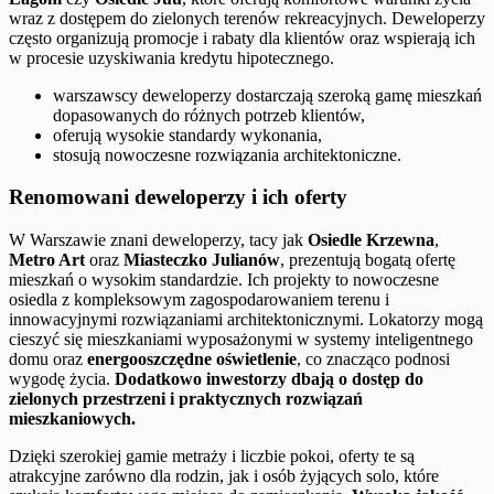
wraz z dostępem do zielonych terenów rekreacyjnych. Deweloperzy
często organizują promocje i rabaty dla klientów oraz wspierają ich
w procesie uzyskiwania kredytu hipotecznego.
warszawscy deweloperzy dostarczają szeroką gamę mieszkań
dopasowanych do różnych potrzeb klientów,
oferują wysokie standardy wykonania,
stosują nowoczesne rozwiązania architektoniczne.
Renomowani deweloperzy i ich oferty
W Warszawie znani deweloperzy, tacy jak
Osiedle Krzewna
,
Metro Art
oraz
Miasteczko Julianów
, prezentują bogatą ofertę
mieszkań o wysokim standardzie. Ich projekty to nowoczesne
osiedla z kompleksowym zagospodarowaniem terenu i
innowacyjnymi rozwiązaniami architektonicznymi. Lokatorzy mogą
cieszyć się mieszkaniami wyposażonymi w systemy inteligentnego
domu oraz
energooszczędne oświetlenie
, co znacząco podnosi
wygodę życia.
Dodatkowo inwestorzy dbają o dostęp do
zielonych przestrzeni i praktycznych rozwiązań
mieszkaniowych.
Dzięki szerokiej gamie metraży i liczbie pokoi, oferty te są
atrakcyjne zarówno dla rodzin, jak i osób żyjących solo, które