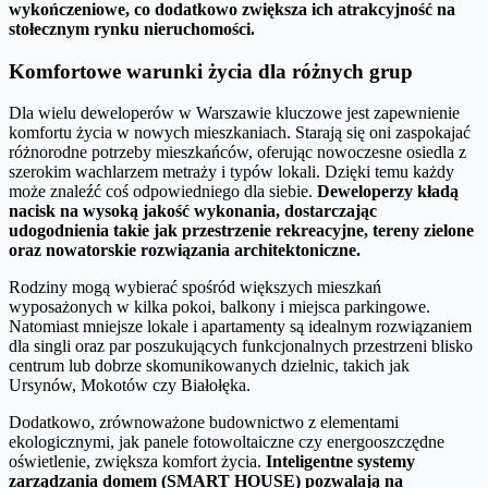
wykończeniowe, co dodatkowo zwiększa ich atrakcyjność na
stołecznym rynku nieruchomości.
Komfortowe warunki życia dla różnych grup
Dla wielu deweloperów w Warszawie kluczowe jest zapewnienie
komfortu życia w nowych mieszkaniach. Starają się oni zaspokajać
różnorodne potrzeby mieszkańców, oferując nowoczesne osiedla z
szerokim wachlarzem metraży i typów lokali. Dzięki temu każdy
może znaleźć coś odpowiedniego dla siebie.
Deweloperzy kładą
nacisk na wysoką jakość wykonania, dostarczając
udogodnienia takie jak przestrzenie rekreacyjne, tereny zielone
oraz nowatorskie rozwiązania architektoniczne.
Rodziny mogą wybierać spośród większych mieszkań
wyposażonych w kilka pokoi, balkony i miejsca parkingowe.
Natomiast mniejsze lokale i apartamenty są idealnym rozwiązaniem
dla singli oraz par poszukujących funkcjonalnych przestrzeni blisko
centrum lub dobrze skomunikowanych dzielnic, takich jak
Ursynów, Mokotów czy Białołęka.
Dodatkowo, zrównoważone budownictwo z elementami
ekologicznymi, jak panele fotowoltaiczne czy energooszczędne
oświetlenie, zwiększa komfort życia.
Inteligentne systemy
zarządzania domem (SMART HOUSE) pozwalają na