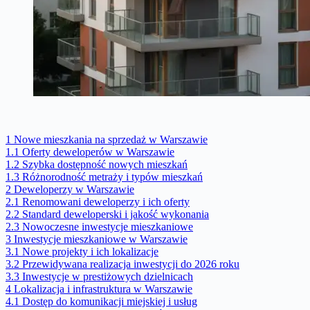
1
Nowe mieszkania na sprzedaż w Warszawie
1.1
Oferty deweloperów w Warszawie
1.2
Szybka dostępność nowych mieszkań
1.3
Różnorodność metraży i typów mieszkań
2
Deweloperzy w Warszawie
2.1
Renomowani deweloperzy i ich oferty
2.2
Standard deweloperski i jakość wykonania
2.3
Nowoczesne inwestycje mieszkaniowe
3
Inwestycje mieszkaniowe w Warszawie
3.1
Nowe projekty i ich lokalizacje
3.2
Przewidywana realizacja inwestycji do 2026 roku
3.3
Inwestycje w prestiżowych dzielnicach
4
Lokalizacja i infrastruktura w Warszawie
4.1
Dostęp do komunikacji miejskiej i usług