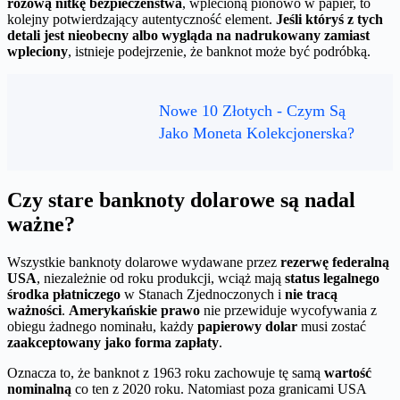
różową nitkę bezpieczeństwa
, wplecioną pionowo w papier, to
kolejny potwierdzający autentyczność element.
Jeśli któryś z tych
detali jest nieobecny albo wygląda na nadrukowany zamiast
wpleciony
, istnieje podejrzenie, że banknot może być podróbką.
Nowe 10 Złotych - Czym Są
Jako Moneta Kolekcjonerska?
Czy stare banknoty dolarowe są nadal
ważne?
Wszystkie banknoty dolarowe wydawane przez
rezerwę federalną
USA
, niezależnie od roku produkcji, wciąż mają
status legalnego
środka płatniczego
w Stanach Zjednoczonych i
nie tracą
ważności
.
Amerykańskie prawo
nie przewiduje wycofywania z
obiegu żadnego nominału, każdy
papierowy dolar
musi zostać
zaakceptowany jako forma zapłaty
.
Oznacza to, że banknot z 1963 roku zachowuje tę samą
wartość
nominalną
co ten z 2020 roku. Natomiast poza granicami USA