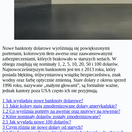
Nowe banknoty dolarowe wyróżniają się powiększonymi
portretami, kolorowym tłem awersu oraz zaawansowanymi
zabezpieczeniami, których brakowało w starszych seriach. W
obiegu znajdują się nominały 1, 2, 5, 10, 20, 50 i 100 dolarów.
Najnowocześniejszym banknotem jest ten z 2013 roku, który
posiada błękitną, trójwymiarową wstążkę bezpieczeństwa, znak
wodny oraz farbę optycznie zmienną. Stare dolary z okresu sprzed
1996 roku, nazywane „małymi głowami”, są formalnie ważne,
jednak kantory poza USA często ich nie przyjmują.
1
Jak wyglądają nowe banknoty dolarowe?
1.1
Jakie kolory mają zmodernizowane dolary amerykańskie?
1.2
Co wyróżnia portrety na awersie oraz motywy na rewersie?
2
Które nominały dolarów zostały zmodernizowane?
2.1
Jak wygląda nowe 100 dolarów?
3
Czym różnią się nowe dolary od starych?