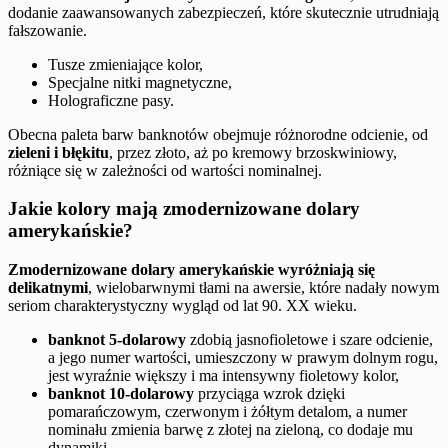
dodanie zaawansowanych zabezpieczeń, które skutecznie utrudniają
fałszowanie.
Tusze zmieniające kolor,
Specjalne nitki magnetyczne,
Holograficzne pasy.
Obecna paleta barw banknotów obejmuje różnorodne odcienie, od
zieleni i błękitu
, przez złoto, aż po kremowy brzoskwiniowy,
różniące się w zależności od wartości nominalnej.
Jakie kolory mają zmodernizowane dolary
amerykańskie?
Zmodernizowane dolary amerykańskie wyróżniają się
delikatnymi
, wielobarwnymi tłami na awersie, które nadały nowym
seriom charakterystyczny wygląd od lat 90. XX wieku.
banknot 5-dolarowy
zdobią jasnofioletowe i szare odcienie,
a jego numer wartości, umieszczony w prawym dolnym rogu,
jest wyraźnie większy i ma intensywny fioletowy kolor,
banknot 10-dolarowy
przyciąga wzrok dzięki
pomarańczowym, czerwonym i żółtym detalom, a numer
nominału zmienia barwę z złotej na zieloną, co dodaje mu
dynamiki,