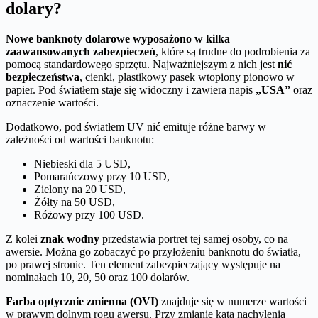
dolary?
Nowe banknoty dolarowe wyposażono w kilka
zaawansowanych zabezpieczeń
, które są trudne do podrobienia za
pomocą standardowego sprzętu. Najważniejszym z nich jest
nić
bezpieczeństwa
, cienki, plastikowy pasek wtopiony pionowo w
papier. Pod światłem staje się widoczny i zawiera napis
„USA”
oraz
oznaczenie wartości.
Dodatkowo, pod światłem UV nić emituje różne barwy w
zależności od wartości banknotu:
Niebieski dla 5 USD,
Pomarańczowy przy 10 USD,
Zielony na 20 USD,
Żółty na 50 USD,
Różowy przy 100 USD.
Z kolei
znak wodny
przedstawia portret tej samej osoby, co na
awersie. Można go zobaczyć po przyłożeniu banknotu do światła,
po prawej stronie. Ten element zabezpieczający występuje na
nominałach 10, 20, 50 oraz 100 dolarów.
Farba optycznie zmienna (OVI)
znajduje się w numerze wartości
w prawym dolnym rogu awersu. Przy zmianie kąta nachylenia