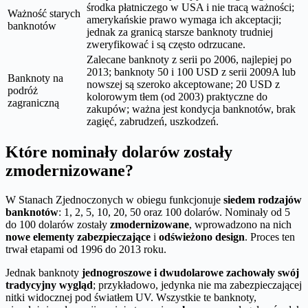
środka płatniczego w USA i nie tracą ważności;
Ważność starych
amerykańskie prawo wymaga ich akceptacji;
banknotów
jednak za granicą starsze banknoty trudniej
zweryfikować i są często odrzucane.
Zalecane banknoty z serii po 2006, najlepiej po
2013; banknoty 50 i 100 USD z serii 2009A lub
Banknoty na
nowszej są szeroko akceptowane; 20 USD z
podróż
kolorowym tłem (od 2003) praktyczne do
zagraniczną
zakupów; ważna jest kondycja banknotów, brak
zagięć, zabrudzeń, uszkodzeń.
Które nominały dolarów zostały
zmodernizowane?
W Stanach Zjednoczonych w obiegu funkcjonuje
siedem rodzajów
banknotów
: 1, 2, 5, 10, 20, 50 oraz 100 dolarów. Nominały od 5
do 100 dolarów zostały
zmodernizowane
, wprowadzono na nich
nowe elementy zabezpieczające
i
odświeżono design
. Proces ten
trwał etapami od 1996 do 2013 roku.
Jednak banknoty
jednogroszowe i dwudolarowe zachowały swój
tradycyjny wygląd
; przykładowo, jedynka nie ma zabezpieczającej
nitki widocznej pod światłem UV. Wszystkie te banknoty,