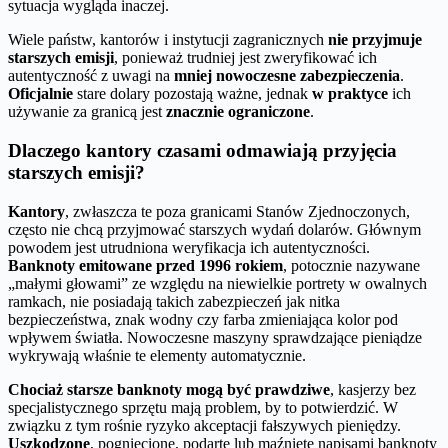
sytuacja wygląda inaczej.
Wiele państw, kantorów i instytucji zagranicznych
nie przyjmuje
starszych emisji
, ponieważ trudniej jest zweryfikować ich
autentyczność z uwagi na
mniej nowoczesne zabezpieczenia
.
Oficjalnie
stare dolary pozostają ważne, jednak
w praktyce
ich
używanie za granicą jest
znacznie ograniczone
.
Dlaczego kantory czasami odmawiają przyjęcia
starszych emisji?
Kantory
, zwłaszcza te poza granicami Stanów Zjednoczonych,
często nie chcą przyjmować starszych wydań dolarów. Głównym
powodem jest utrudniona weryfikacja ich autentyczności.
Banknoty emitowane przed 1996 rokiem
, potocznie nazywane
„małymi głowami” ze względu na niewielkie portrety w owalnych
ramkach, nie posiadają takich zabezpieczeń jak nitka
bezpieczeństwa, znak wodny czy farba zmieniająca kolor pod
wpływem światła. Nowoczesne maszyny sprawdzające pieniądze
wykrywają właśnie te elementy automatycznie.
Chociaż starsze banknoty mogą być prawdziwe
, kasjerzy bez
specjalistycznego sprzętu mają problem, by to potwierdzić. W
związku z tym rośnie ryzyko akceptacji fałszywych pieniędzy.
Uszkodzone
, pogniecione, podarte lub maźnięte napisami banknoty