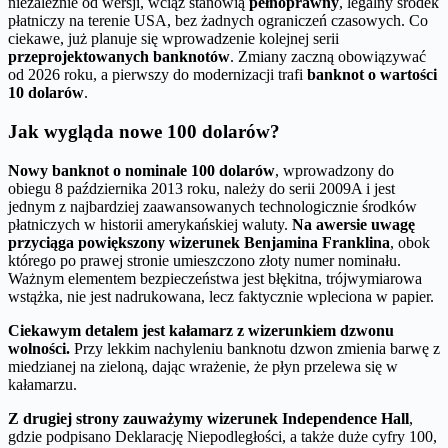
niezależnie od wersji, wciąż stanowią
pełnoprawny
, legalny środek
płatniczy na terenie USA, bez żadnych ograniczeń czasowych. Co
ciekawe, już planuje się wprowadzenie kolejnej serii
przeprojektowanych banknotów
. Zmiany zaczną obowiązywać
od 2026 roku, a pierwszy do modernizacji trafi
banknot o wartości
10 dolarów
.
Jak wygląda nowe 100 dolarów?
Nowy banknot o nominale 100 dolarów
, wprowadzony do
obiegu 8 października 2013 roku, należy do serii 2009A i jest
jednym z najbardziej zaawansowanych technologicznie środków
płatniczych w historii amerykańskiej waluty.
Na awersie uwagę
przyciąga powiększony wizerunek Benjamina Franklina
, obok
którego po prawej stronie umieszczono złoty numer nominału.
Ważnym elementem bezpieczeństwa jest błękitna, trójwymiarowa
wstążka, nie jest nadrukowana, lecz faktycznie wpleciona w papier.
Ciekawym detalem jest kałamarz z wizerunkiem dzwonu
wolności.
Przy lekkim nachyleniu banknotu dzwon zmienia barwę z
miedzianej na zieloną, dając wrażenie, że płyn przelewa się w
kałamarzu.
Z drugiej strony zauważymy wizerunek Independence Hall
,
gdzie podpisano Deklarację Niepodległości, a także duże cyfry 100,