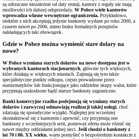
są odrzucane niezależnie od daty emisji, kantory z reguły nie mają
możliwości ich dalszej odsprzedaży.
W Polsce wiele kantorów
wprowadza własne wewnętrzne ograniczenia.
Przykładowo,
niektóre z nich akceptują jedynie banknoty wydane po roku 2000, a
czasem nawet po 2006, mimo braku formalnych przepisów
nakładających taki obowiązek.
Gdzie w Polsce można wymienić stare dolary na
nowe?
W Polsce wymiana starych dolarów na nowe dostępna jest w
wybranych kantorach stacjonarnych
, głównie tych większych,
które działają w większych miastach. Zajmują się tym także
specjalistyczne punkty odkupu, często prowadzone przez
numizmatyków lub funkcjonujące jako oddzielne skupy walut, które
przyjmują uszkodzone bądź starsze banknoty zagraniczne.
Banki komercyjne rzadko podejmują się wymiany starych
dolarów i zazwyczaj odmawiają realizacji takiej usługi
, choć
zdarzają się sporadyczne wyjątki. Najlepiej jest wcześniej
skontaktować się z kantorem i upewnić, czy przyjmują one
banknoty z wcześniejszych serii, ponieważ oferta może różnić się
nawet między oddziałami jednej sieci.
Jeśli chodzi o banknoty z
lat 70 i 80. XX wieku
, warto pomyśleć o bezpośrednim kontakcie z