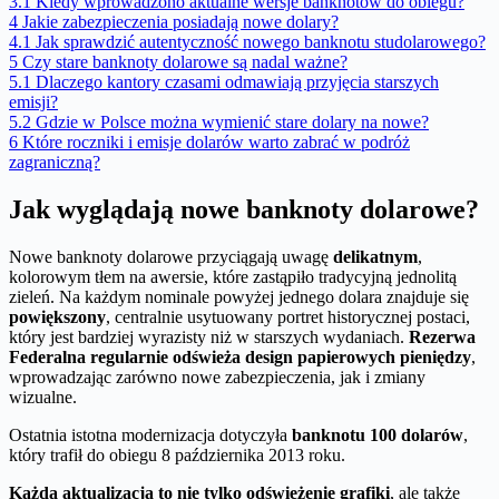
3.1
Kiedy wprowadzono aktualne wersje banknotów do obiegu?
4
Jakie zabezpieczenia posiadają nowe dolary?
4.1
Jak sprawdzić autentyczność nowego banknotu studolarowego?
5
Czy stare banknoty dolarowe są nadal ważne?
5.1
Dlaczego kantory czasami odmawiają przyjęcia starszych
emisji?
5.2
Gdzie w Polsce można wymienić stare dolary na nowe?
6
Które roczniki i emisje dolarów warto zabrać w podróż
zagraniczną?
Jak wyglądają nowe banknoty dolarowe?
Nowe banknoty dolarowe przyciągają uwagę
delikatnym
,
kolorowym tłem na awersie, które zastąpiło tradycyjną jednolitą
zieleń. Na każdym nominale powyżej jednego dolara znajduje się
powiększony
, centralnie usytuowany portret historycznej postaci,
który jest bardziej wyrazisty niż w starszych wydaniach.
Rezerwa
Federalna regularnie odświeża design papierowych pieniędzy
,
wprowadzając zarówno nowe zabezpieczenia, jak i zmiany
wizualne.
Ostatnia istotna modernizacja dotyczyła
banknotu 100 dolarów
,
który trafił do obiegu 8 października 2013 roku.
Każda aktualizacja to nie tylko odświeżenie grafiki
, ale także