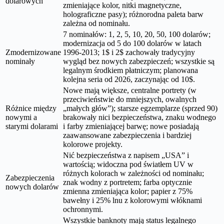
dolarowych
zmieniające kolor, nitki magnetyczne,
holograficzne pasy); różnorodna paleta barw
zależna od nominału.
7 nominałów: 1, 2, 5, 10, 20, 50, 100 dolarów;
modernizacja od 5 do 100 dolarów w latach
Zmodernizowane
1996-2013; 1$ i 2$ zachowały tradycyjny
nominały
wygląd bez nowych zabezpieczeń; wszystkie są
legalnym środkiem płatniczym; planowana
kolejna seria od 2026, zaczynając od 10$.
Nowe mają większe, centralne portrety (w
przeciwieństwie do mniejszych, owalnych
Różnice między
„małych głów”); starsze egzemplarze (sprzed 90)
nowymi a
brakowały nici bezpieczeństwa, znaku wodnego
starymi dolarami
i farby zmieniającej barwę; nowe posiadają
zaawansowane zabezpieczenia i bardziej
kolorowe projekty.
Nić bezpieczeństwa z napisem „USA” i
wartością; widoczna pod światłem UV w
różnych kolorach w zależności od nominału;
Zabezpieczenia
znak wodny z portretem; farba optycznie
nowych dolarów
zmienna zmieniająca kolor; papier z 75%
bawełny i 25% lnu z kolorowymi włóknami
ochronnymi.
Wszystkie banknoty mają status legalnego