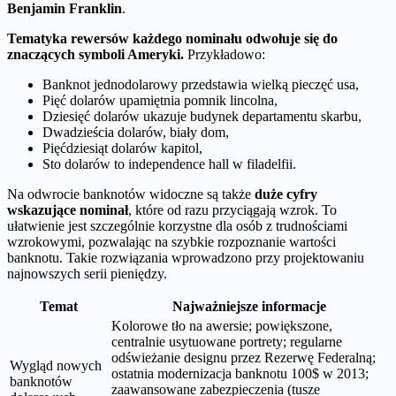
Benjamin Franklin
.
Tematyka rewersów każdego nominału odwołuje się do
znaczących symboli Ameryki.
Przykładowo:
Banknot jednodolarowy przedstawia wielką pieczęć usa,
Pięć dolarów upamiętnia pomnik lincolna,
Dziesięć dolarów ukazuje budynek departamentu skarbu,
Dwadzieścia dolarów, biały dom,
Pięćdziesiąt dolarów kapitol,
Sto dolarów to independence hall w filadelfii.
Na odwrocie banknotów widoczne są także
duże cyfry
wskazujące nominał
, które od razu przyciągają wzrok. To
ułatwienie jest szczególnie korzystne dla osób z trudnościami
wzrokowymi, pozwalając na szybkie rozpoznanie wartości
banknotu. Takie rozwiązania wprowadzono przy projektowaniu
najnowszych serii pieniędzy.
Temat
Najważniejsze informacje
Kolorowe tło na awersie; powiększone,
centralnie usytuowane portrety; regularne
odświeżanie designu przez Rezerwę Federalną;
Wygląd nowych
ostatnia modernizacja banknotu 100$ w 2013;
banknotów
zaawansowane zabezpieczenia (tusze