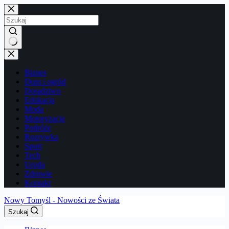
Przejdź
do
treści
Brak
wyników
Biznes
Dom i ogród
Doradztwo
Edukacja
Moda
Motoryzacja
Podróże
Rozrywka
Sport
Tech
Uroda
Zdrowie
Kontakt
Nowy Tomyśl - Nowości ze Świata
Szukaj