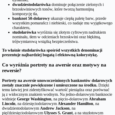
dwudziestodolarówka
dominuje połączenie zielonych i
brzoskwiniowych tonów, które tworzą harmonijną
kompozycję tła,
banknot 50-dolarowy
ukazuje ciepłą paletę barw, przede
wszystkim pomarańcz i niebieski, co nadaje mu wyjątkowego
charakteru,
studolarówka
wyróżnia się złotym cyfrowym nadrukiem
nominału, tłem w odcieniach brzoskwini oraz błękitną,
trójwymiarową wstążką bezpieczeństwa.
To właśnie studolarówka spośród wszystkich denominacji
prezentuje najbardziej bogatą i efektowną kolorystykę.
Co wyróżnia portrety na awersie oraz motywy na
rewersie?
Portrety na awersie unowocześnionych banknotów dolarowych
zostały znacznie powiększone i umieszczone na środku.
Dzięki
temu łatwiej jest zidentyfikować wartość pieniądza oraz porównać
ją z widocznym znakiem wodnym. Na jedno-dolarowym banknocie
widnieje
George Washington
, na pięcio-dolarowym
Abraham
Lincoln
, na dziesięciodolarowym
Alexander Hamilton
, na
dwudziestodolarowym
Andrew Jackson
, na
pięćdziesięciodolarowym
Ulysses S. Grant
, a na stuzłotowym