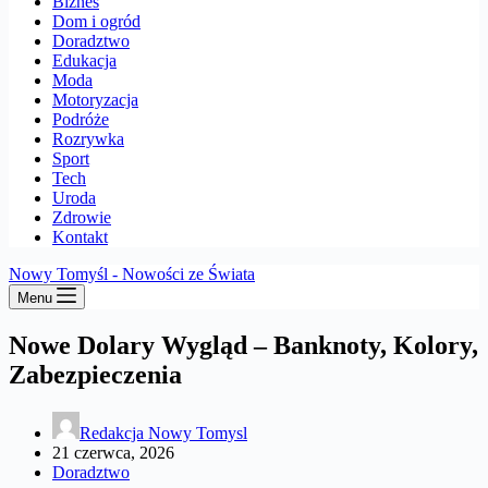
Biznes
Dom i ogród
Doradztwo
Edukacja
Moda
Motoryzacja
Podróże
Rozrywka
Sport
Tech
Uroda
Zdrowie
Kontakt
Nowy Tomyśl - Nowości ze Świata
Menu
Nowe Dolary Wygląd – Banknoty, Kolory,
Zabezpieczenia
Redakcja Nowy Tomysl
21 czerwca, 2026
Doradztwo