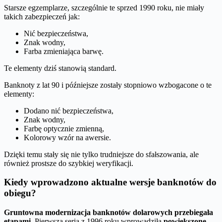
Starsze egzemplarze, szczególnie te sprzed 1990 roku, nie miały
takich zabezpieczeń jak:
Nić bezpieczeństwa,
Znak wodny,
Farba zmieniająca barwę.
Te elementy dziś stanowią standard.
Banknoty z lat 90 i późniejsze zostały stopniowo wzbogacone o te
elementy:
Dodano nić bezpieczeństwa,
Znak wodny,
Farbę optycznie zmienną,
Kolorowy wzór na awersie.
Dzięki temu stały się nie tylko trudniejsze do sfałszowania, ale
również prostsze do szybkiej weryfikacji.
Kiedy wprowadzono aktualne wersje banknotów do
obiegu?
Gruntowna modernizacja banknotów dolarowych przebiegała
etapami.
Pierwsza seria z 1996 roku wprowadziła
powiększone