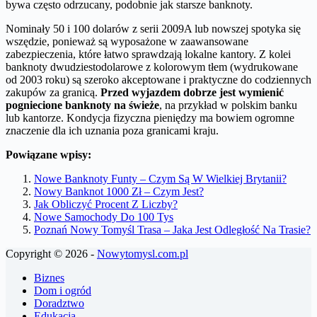
bywa często odrzucany, podobnie jak starsze banknoty.
Nominały 50 i 100 dolarów z serii 2009A lub nowszej spotyka się
wszędzie, ponieważ są wyposażone w zaawansowane
zabezpieczenia, które łatwo sprawdzają lokalne kantory. Z kolei
banknoty dwudziestodolarowe z kolorowym tłem (wydrukowane
od 2003 roku) są szeroko akceptowane i praktyczne do codziennych
zakupów za granicą.
Przed wyjazdem dobrze jest wymienić
pogniecione banknoty na świeże
, na przykład w polskim banku
lub kantorze. Kondycja fizyczna pieniędzy ma bowiem ogromne
znaczenie dla ich uznania poza granicami kraju.
Powiązane wpisy:
Nowe Banknoty Funty – Czym Są W Wielkiej Brytanii?
Nowy Banknot 1000 Zł – Czym Jest?
Jak Obliczyć Procent Z Liczby?
Nowe Samochody Do 100 Tys
Poznań Nowy Tomyśl Trasa – Jaka Jest Odległość Na Trasie?
Copyright © 2026 -
Nowytomysl.com.pl
Biznes
Dom i ogród
Doradztwo
Edukacja