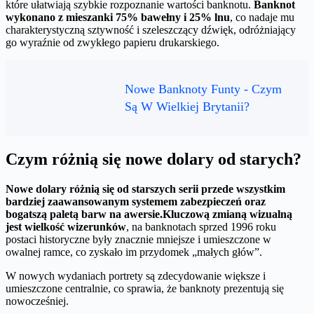
które ułatwiają szybkie rozpoznanie wartości banknotu.
Banknot
wykonano z mieszanki 75% bawełny i 25% lnu
, co nadaje mu
charakterystyczną sztywność i szeleszczący dźwięk, odróżniający
go wyraźnie od zwykłego papieru drukarskiego.
Nowe Banknoty Funty - Czym
Są W Wielkiej Brytanii?
Czym różnią się nowe dolary od starych?
Nowe dolary różnią się od starszych serii przede wszystkim
bardziej zaawansowanym systemem zabezpieczeń oraz
bogatszą paletą barw na awersie.
Kluczową zmianą wizualną
jest wielkość wizerunków
, na banknotach sprzed 1996 roku
postaci historyczne były znacznie mniejsze i umieszczone w
owalnej ramce, co zyskało im przydomek „małych głów”.
W nowych wydaniach portrety są zdecydowanie większe i
umieszczone centralnie, co sprawia, że banknoty prezentują się
nowocześniej.