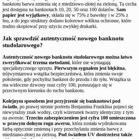
banknotu barwa zmienia się z miedziowo-złotej na zieloną. Ta cecha
jest dostępna na banknotach 10, 20, 50 oraz 100 dolarów.
Sam
papier jest wyjątkowy
, składa się w 75% z bawełny i w 25% z
lnu, a do jego struktury dodano kolorowe włókna ochronne, które
trudno skopiować przy użyciu zwykłej drukarki.
Jak sprawdzić autentyczność nowego banknotu
studolarowego?
Autentyczność nowego banknotu studolarowego można łatwo
zweryfikować trzema metodami
, które nie wymagają
specjalistycznego sprzętu.
Pierwszym sygnałem jest błękitna
,
trójwymiarowa wstążka bezpieczeństwa, która zmienia swoje
położenie, gdy pochylisz banknot do przodu i do tyłu. Wstążka ta
ma widoczne dzwony oraz cyfry 100, poruszające się w
przeciwnym kierunku do ruchu banknotu.
Kolejnym sposobem jest przyjrzenie się banknotowi pod
światło
, po prawej stronie portretu Benjamina Franklina pojawi się
niewyraźny znak wodny, czyli wizerunek twarzy identyczny z tym
na awersie.
Trzecim zabezpieczeniem jest cyfra 100 umieszczona
w prawym dolnym rogu awersu
, która została wydrukowana
farbą optycznie zmienną i przy przechylaniu zmienia barwę z
miedziano-złotej na zieloną.
Pod światłem UV dostrzeżesz także