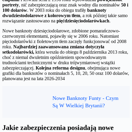
portrety
, nić zabezpieczającą oraz znak wodny dla nominałów
50 i
100 dolarów
. W 2003 roku do obiegu trafiły
banknoty
dwudziestodolarowe z kolorowym tłem
, a rok później takie samo
rozwiązanie zastosowano na
pięćdziesięciodolarówkach
.
Nowe banknoty dziesięciodolarowe, zdobione pomarańczowo-
czerwonymi elementami, pojawiły się w 2006 roku. Natomiast
pięciodolarówki z fioletowym tłem zaczęły funkcjonować od 2008
roku.
Najbardziej zaawansowana zmiana dotyczyła
setkodolarówki,
która weszła do obiegu 8 października 2013 roku,
choć z niemal dwuletnim opóźnieniem spowodowanym
trudnościami technicznymi w druku trójwymiarowej wstążki
zabezpieczającej.
Kolejna reforma designu
, obejmująca nowe
grafiki dla banknotów o nominałach 5, 10, 20, 50 oraz 100 dolarów,
planowana jest na lata 2026-2034
Nowe Banknoty Funty - Czym
Są W Wielkiej Brytanii?
Jakie zabezpieczenia posiadają nowe