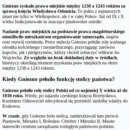
Gniezno zyskało prawa miejskie między 1238 a 1243 rokiem za
sprawą księcia Władysława Odonicia.
To jedno z najstarszych
miast nie tylko w Wielkopolsce, ale i w całej Polsce. Już od IX i X
wieku funkcjonowało tu znaczące piastowskie osiedle.
Nadanie praw miejskich na podstawie prawa magdeburskiego
umożliwiło mieszkańcom organizowanie samorządu
, targów
oraz rozwój rzemiosła. Przez stulecia Gniezno pełniło rolę ważnego
ośrodka kościelnego i rzemieślniczego, przyciągając zarówno
kupców, jak i pielgrzymów, którzy chcieli zobaczyć relikwie św.
Wojciecha.
Ze względu na brak dokładnej daty w źródłach
,
historycy określają moment uzyskania praw miejskich na okres
między 1238 a 1243 rokiem.
Kiedy Gniezno pełniło funkcję stolicy państwa?
Gniezno pełniło rolę stolicy Polski od co najmniej X wieku aż do
1038 roku.
Wtedy, po najazdu czeskiego księcia Brzetysława,
Kazimierz Odnowiciel zdecydował się przenieść siedzibę władzy do
Krakowa.
W czasie
, gdy Gniezno było stolicą, zamieszkiwali tam pierwsi
Piastowie, Mieszko I, Bolesław Chrobry i Mieszko II. Miasto
stanowiło centrum zarządzania rozległym państwem polskim.