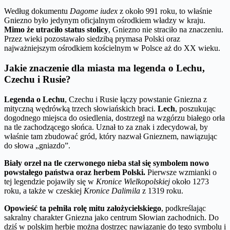
Według dokumentu
Dagome iudex
z około 991 roku, to właśnie
Gniezno było jedynym oficjalnym ośrodkiem władzy w kraju.
Mimo że utraciło status stolicy
, Gniezno nie straciło na znaczeniu.
Przez wieki pozostawało siedzibą prymasa Polski oraz
najważniejszym ośrodkiem kościelnym w Polsce aż do XX wieku.
Jakie znaczenie dla miasta ma legenda o Lechu,
Czechu i Rusie?
Legenda o Lechu
, Czechu i Rusie łączy powstanie Gniezna z
mityczną wędrówką trzech słowiańskich braci.
Lech
, poszukując
dogodnego miejsca do osiedlenia, dostrzegł na wzgórzu białego orła
na tle zachodzącego słońca. Uznał to za znak i zdecydował, by
właśnie tam zbudować gród, który nazwał Gnieznem, nawiązując
do słowa „gniazdo”.
Biały orzeł na tle czerwonego nieba stał się symbolem nowo
powstałego państwa oraz herbem Polski.
Pierwsze wzmianki o
tej legendzie pojawiły się w
Kronice Wielkopolskiej
około 1273
roku, a także w czeskiej
Kronice Dalimila
z 1319 roku.
Opowieść ta pełniła rolę mitu założycielskiego
, podkreślając
sakralny charakter Gniezna jako centrum Słowian zachodnich. Do
dziś w polskim herbie można dostrzec nawiązanie do tego symbolu i