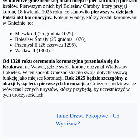
W katedrze gnieźnieńskiej miało miejsce pięć koronacji polskich
królów.
Pierwszym z nich był Bolesław Chrobry, który przyjął
koronę 18 kwietnia 1025 roku, co stanowiło
pierwszy w dziejach
Polski akt koronacyjny.
Kolejni władcy, którzy zostali koronowani
w Gnieźnie, to:
Mieszko II (25 grudnia 1025),
Bolesław Śmiały (25 grudnia 1076),
Przemysł II (26 czerwca 1295),
Wacław II (1300).
Od 1320 roku ceremonia koronacyjna przeniosła się do
Krakowa
, na Wawel, gdzie swoją koronę otrzymał Władysław
Łokietek. W ten sposób Gniezno straciło swoją dotychczasową
funkcję jako miejsce koronacji.
Rok 2025 będzie szczególny z
okazji tysiąclecia pierwszych koronacji,
a Gniezno spodziewa się
wówczas licznych turystów, którzy przybędą, by uczestniczyć w
tych uroczystościach.
Tanie Drzwi Pokojowe - Co
Wyróżnia?