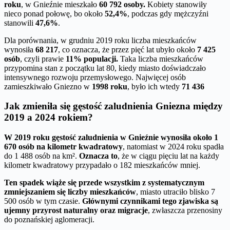
roku
, w Gnieźnie mieszkało
60 792 osoby.
Kobiety stanowiły
nieco ponad połowę, bo około
52,4%
, podczas gdy mężczyźni
stanowili
47,6%
.
Dla porównania, w grudniu 2019 roku liczba mieszkańców
wynosiła
68 217
, co oznacza, że przez pięć lat ubyło około
7 425
osób
, czyli prawie
11% populacji.
Taka liczba mieszkańców
przypomina stan z początku lat 80, kiedy miasto doświadczało
intensywnego rozwoju przemysłowego. Najwięcej osób
zamieszkiwało Gniezno w
1998 roku
, było ich wtedy
71 436
Jak zmieniła się gęstość zaludnienia Gniezna między
2019 a 2024 rokiem?
W 2019 roku gęstość zaludnienia w Gnieźnie wynosiła około 1
670 osób na kilometr kwadratowy
, natomiast w 2024 roku spadła
do 1 488 osób na km².
Oznacza to
, że w ciągu pięciu lat na każdy
kilometr kwadratowy przypadało o 182 mieszkańców mniej.
Ten spadek wiąże się przede wszystkim z systematycznym
zmniejszaniem się liczby mieszkańców
, miasto utraciło blisko 7
500 osób w tym czasie.
Głównymi czynnikami tego zjawiska są
ujemny przyrost naturalny oraz migracje
, zwłaszcza przenosiny
do poznańskiej aglomeracji.