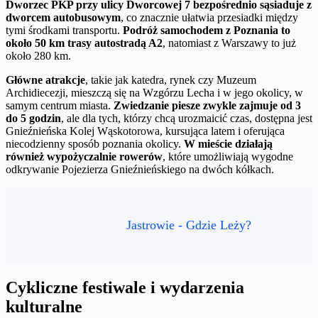
Dworzec PKP przy ulicy Dworcowej 7 bezpośrednio sąsiaduje z
dworcem autobusowym
, co znacznie ułatwia przesiadki między
tymi środkami transportu.
Podróż samochodem z Poznania to
około 50 km trasy autostradą A2
, natomiast z Warszawy to już
około 280 km.
Główne atrakcje
, takie jak katedra, rynek czy Muzeum
Archidiecezji, mieszczą się na Wzgórzu Lecha i w jego okolicy, w
samym centrum miasta.
Zwiedzanie piesze zwykle zajmuje od 3
do 5 godzin
, ale dla tych, którzy chcą urozmaicić czas, dostępna jest
Gnieźnieńska Kolej Wąskotorowa, kursująca latem i oferująca
niecodzienny sposób poznania okolicy.
W mieście działają
również wypożyczalnie rowerów
, które umożliwiają wygodne
odkrywanie Pojezierza Gnieźnieńskiego na dwóch kółkach.
Jastrowie - Gdzie Leży?
Cykliczne festiwale i wydarzenia
kulturalne