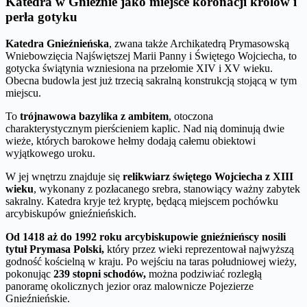
Katedra w Gnieźnie jako miejsce koronacji królów i
perła gotyku
Katedra Gnieźnieńska
, zwana także Archikatedrą Prymasowską
Wniebowzięcia Najświętszej Marii Panny i Świętego Wojciecha, to
gotycka świątynia wzniesiona na przełomie XIV i XV wieku.
Obecna budowla jest już trzecią sakralną konstrukcją stojącą w tym
miejscu.
To
trójnawowa bazylika z ambitem
, otoczona
charakterystycznym pierścieniem kaplic. Nad nią dominują dwie
wieże, których barokowe hełmy dodają całemu obiektowi
wyjątkowego uroku.
W jej wnętrzu znajduje się
relikwiarz świętego Wojciecha z XIII
wieku
, wykonany z pozłacanego srebra, stanowiący ważny zabytek
sakralny. Katedra kryje też kryptę, będącą miejscem pochówku
arcybiskupów gnieźnieńskich.
Od 1418 aż do 1992 roku arcybiskupowie gnieźnieńscy nosili
tytuł Prymasa Polski,
który przez wieki reprezentował najwyższą
godność kościelną w kraju. Po wejściu na taras południowej wieży,
pokonując
239 stopni schodów,
można podziwiać rozległą
panoramę okolicznych jezior oraz malownicze Pojezierze
Gnieźnieńskie.