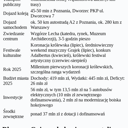
publiczny
trasy)
45-50 min z Poznania, Dworzec PKP ul.
Dojazd koleją
Dworcowa 7
Dojazd
ok. 50 km autostradą A2 z Poznania, ok. 280 km z
samochodem
Warszawy
Zwiedzanie
Wzgórze Lecha (katedra, rynek, Muzeum
centrum
Archidiecezji), 3-5 godzin pieszo
Koronacja królewska (lipiec), średniowieczny
Festiwale
weekend muzyczny Grajek (lipiec), konkurs
kulturalne
Adalbertus (kwiecień), królewski festiwal
artystyczny (czerwiec-sierpień)
Millenium pierwszych koronacji królewskich,
Rok 2025
szczególna ranga wydarzeń
Budżet miasta
Dochody: 419 mln zł, Wydatki: 445 mln zł, Deficyt:
2025
26 mln zł
56 mln zł, w tym 13,5 mln zł na 5 autobusów
elektrycznych (10 mln zł zewnętrznego
Inwestycje
dofinansowania), 2 mln zł na modernizację boiska
hokejowego
Środki
ponad 37 mln zł z dotacji i dofinansowań
zewnętrzne