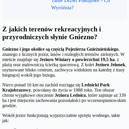
Tanie Drzwi Pokojowe - Co
Wyróżnia?
Z jakich terenów rekreacyjnych i
przyrodniczych słynie Gniezno?
Gniezno i jego okolice są częścią Pojezierza Gnieźnieńskiego
,
znanego z licznych jezior, lasów i rozległych terenów zielonych. W
mieście znajduje się
Jezioro Winiary o powierzchni 19,5 ha
, z
plażą oraz malowniczą ścieżką spacerową. Z kolei
Jezioro Jelonek
,
usytuowane blisko centrum, zachwyca widokiem na katedrę z trasy
biegnącej wokół jego brzegu.
Nieco ponad 16 km na zachód rozciąga się
Lednicki Park
Krajobrazowy
, powołany do życia w 1988 roku. Ten obszar
chroni wyjątkowe otoczenie
Jeziora Lednica
, które zajmuje aż 339
ha i jest miejscem zachowania pozostałości po wczesnopiastowskim
grodzie.
Wokół jezior funkcjonują wypożyczalnie sprzętu wodnego, takie
jak: