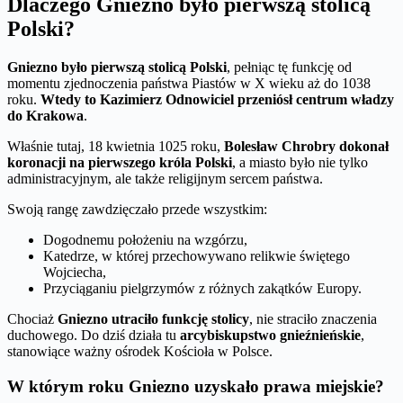
Dlaczego Gniezno było pierwszą stolicą
Polski?
Gniezno było pierwszą stolicą Polski
, pełniąc tę funkcję od
momentu zjednoczenia państwa Piastów w X wieku aż do 1038
roku.
Wtedy to Kazimierz Odnowiciel przeniósł centrum władzy
do Krakowa
.
Właśnie tutaj, 18 kwietnia 1025 roku,
Bolesław Chrobry dokonał
koronacji na pierwszego króla Polski
, a miasto było nie tylko
administracyjnym, ale także religijnym sercem państwa.
Swoją rangę zawdzięczało przede wszystkim:
Dogodnemu położeniu na wzgórzu,
Katedrze, w której przechowywano relikwie świętego
Wojciecha,
Przyciąganiu pielgrzymów z różnych zakątków Europy.
Chociaż
Gniezno utraciło funkcję stolicy
, nie straciło znaczenia
duchowego. Do dziś działa tu
arcybiskupstwo gnieźnieńskie
,
stanowiące ważny ośrodek Kościoła w Polsce.
W którym roku Gniezno uzyskało prawa miejskie?