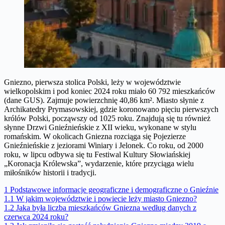
Gniezno, pierwsza stolica Polski, leży w województwie
wielkopolskim i pod koniec 2024 roku miało 60 792 mieszkańców
(dane GUS). Zajmuje powierzchnię 40,86 km². Miasto słynie z
Archikatedry Prymasowskiej, gdzie koronowano pięciu pierwszych
królów Polski, począwszy od 1025 roku. Znajdują się tu również
słynne Drzwi Gnieźnieńskie z XII wieku, wykonane w stylu
romańskim. W okolicach Gniezna rozciąga się Pojezierze
Gnieźnieńskie z jeziorami Winiary i Jelonek. Co roku, od 2000
roku, w lipcu odbywa się tu Festiwal Kultury Słowiańskiej
„Koronacja Królewska”, wydarzenie, które przyciąga wielu
miłośników historii i tradycji.
1
Podstawowe informacje geograficzne i demograficzne o Gnieźnie
1.1
W jakim województwie i powiecie leży miasto Gniezno?
1.2
Jaka była liczba mieszkańców Gniezna według danych z
czerwca 2024 roku?