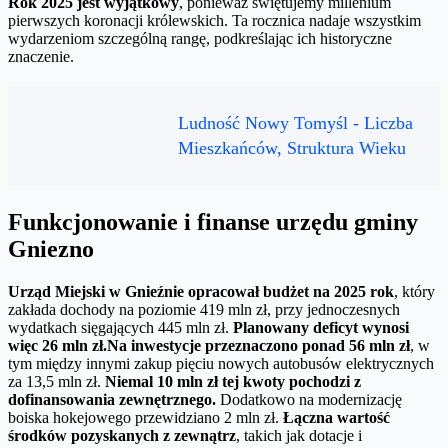
Rok 2025 jest wyjątkowy
, ponieważ świętujemy millenium
pierwszych koronacji królewskich. Ta rocznica nadaje wszystkim
wydarzeniom szczególną rangę, podkreślając ich historyczne
znaczenie.
Ludność Nowy Tomyśl - Liczba
Mieszkańców, Struktura Wieku
Funkcjonowanie i finanse urzędu gminy
Gniezno
Urząd Miejski w Gnieźnie opracował budżet na 2025 rok
, który
zakłada dochody na poziomie 419 mln zł, przy jednoczesnych
wydatkach sięgających 445 mln zł.
Planowany deficyt wynosi
więc 26 mln zł.
Na inwestycje przeznaczono ponad 56 mln zł
, w
tym między innymi zakup pięciu nowych autobusów elektrycznych
za 13,5 mln zł.
Niemal 10 mln zł tej kwoty pochodzi z
dofinansowania zewnętrznego.
Dodatkowo na modernizację
boiska hokejowego przewidziano 2 mln zł.
Łączna wartość
środków pozyskanych z zewnątrz
, takich jak dotacje i