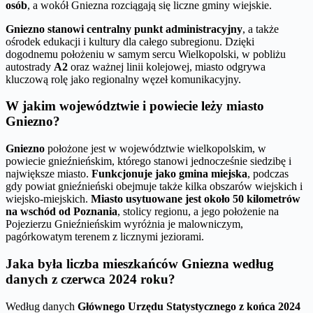
osób
, a wokół Gniezna rozciągają się liczne gminy wiejskie.
Gniezno stanowi centralny punkt administracyjny
, a także
ośrodek edukacji i kultury dla całego subregionu. Dzięki
dogodnemu położeniu w samym sercu Wielkopolski, w pobliżu
autostrady
A2
oraz ważnej linii kolejowej, miasto odgrywa
kluczową rolę jako regionalny węzeł komunikacyjny.
W jakim województwie i powiecie leży miasto
Gniezno?
Gniezno
położone jest w województwie wielkopolskim, w
powiecie gnieźnieńskim, którego stanowi jednocześnie siedzibę i
największe miasto.
Funkcjonuje jako gmina miejska
, podczas
gdy powiat gnieźnieński obejmuje także kilka obszarów wiejskich i
wiejsko-miejskich.
Miasto usytuowane jest około 50 kilometrów
na wschód od Poznania
, stolicy regionu, a jego położenie na
Pojezierzu Gnieźnieńskim wyróżnia je malowniczym,
pagórkowatym terenem z licznymi jeziorami.
Jaka była liczba mieszkańców Gniezna według
danych z czerwca 2024 roku?
Według danych
Głównego Urzędu Statystycznego z końca 2024