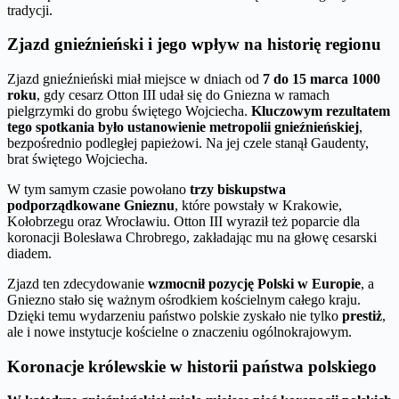
tradycji.
Zjazd gnieźnieński i jego wpływ na historię regionu
Zjazd gnieźnieński miał miejsce w dniach od
7 do 15 marca 1000
roku
, gdy cesarz Otton III udał się do Gniezna w ramach
pielgrzymki do grobu świętego Wojciecha.
Kluczowym rezultatem
tego spotkania było ustanowienie metropolii gnieźnieńskiej
,
bezpośrednio podległej papieżowi. Na jej czele stanął Gaudenty,
brat świętego Wojciecha.
W tym samym czasie powołano
trzy biskupstwa
podporządkowane Gnieznu
, które powstały w Krakowie,
Kołobrzegu oraz Wrocławiu. Otton III wyraził też poparcie dla
koronacji Bolesława Chrobrego, zakładając mu na głowę cesarski
diadem.
Zjazd ten zdecydowanie
wzmocnił pozycję Polski w Europie
, a
Gniezno stało się ważnym ośrodkiem kościelnym całego kraju.
Dzięki temu wydarzeniu państwo polskie zyskało nie tylko
prestiż
,
ale i nowe instytucje kościelne o znaczeniu ogólnokrajowym.
Koronacje królewskie w historii państwa polskiego