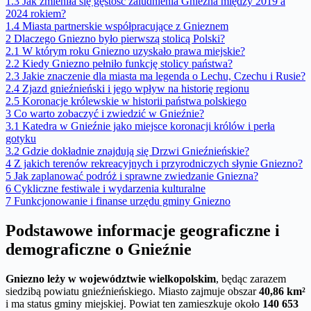
1.3
Jak zmieniła się gęstość zaludnienia Gniezna między 2019 a
2024 rokiem?
1.4
Miasta partnerskie współpracujące z Gnieznem
2
Dlaczego Gniezno było pierwszą stolicą Polski?
2.1
W którym roku Gniezno uzyskało prawa miejskie?
2.2
Kiedy Gniezno pełniło funkcję stolicy państwa?
2.3
Jakie znaczenie dla miasta ma legenda o Lechu, Czechu i Rusie?
2.4
Zjazd gnieźnieński i jego wpływ na historię regionu
2.5
Koronacje królewskie w historii państwa polskiego
3
Co warto zobaczyć i zwiedzić w Gnieźnie?
3.1
Katedra w Gnieźnie jako miejsce koronacji królów i perła
gotyku
3.2
Gdzie dokładnie znajdują się Drzwi Gnieźnieńskie?
4
Z jakich terenów rekreacyjnych i przyrodniczych słynie Gniezno?
5
Jak zaplanować podróż i sprawne zwiedzanie Gniezna?
6
Cykliczne festiwale i wydarzenia kulturalne
7
Funkcjonowanie i finanse urzędu gminy Gniezno
Podstawowe informacje geograficzne i
demograficzne o Gnieźnie
Gniezno leży w województwie wielkopolskim
, będąc zarazem
siedzibą powiatu gnieźnieńskiego. Miasto zajmuje obszar
40,86 km²
i ma status gminy miejskiej. Powiat ten zamieszkuje około
140 653