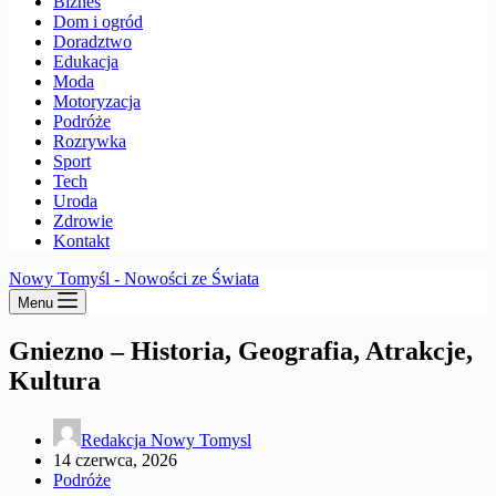
Biznes
Dom i ogród
Doradztwo
Edukacja
Moda
Motoryzacja
Podróże
Rozrywka
Sport
Tech
Uroda
Zdrowie
Kontakt
Nowy Tomyśl - Nowości ze Świata
Menu
Gniezno – Historia, Geografia, Atrakcje,
Kultura
Redakcja Nowy Tomysl
14 czerwca, 2026
Podróże