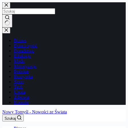
Przejdź
do
treści
Brak
wyników
Biznes
Dom i ogród
Doradztwo
Edukacja
Moda
Motoryzacja
Podróże
Rozrywka
Sport
Tech
Uroda
Zdrowie
Kontakt
Nowy Tomyśl - Nowości ze Świata
Szukaj