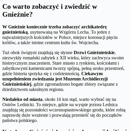
Co warto zobaczyć i zwiedzić w
Gnieźnie?
W Gnieźnie koniecznie trzeba zobaczyć archikatedrę
gnieźnieńską
, usytuowaną na Wzgórzu Lecha. To jeden z
najważniejszych kościołów w Polsce, miejsce koronacji pięciu
królów, a także istotne centrum kultu św. Wojciecha.
Tuż obok świątyni znajdują się słynne
Drzwi Gnieźnieńskie
,
niezwykły romański zabytek z XII wieku, który zachwyca swoim
historycznym znaczeniem. Stare miasto z rynkiem, kościołami i
zabytkowymi kamienicami tworzy spójną, pełną uroku przestrzeń,
gdzie historia spotyka się z codziennością.
Ciekawym
uzupełnieniem zwiedzania jest Muzeum Archidiecezji
Gnieźnieńskiej
, gdzie zgromadzono bogate zbiory związane z
dziedzictwem sakralnym regionu.
Niedaleko od miasta
, około 16 km stąd, warto wybrać się na
Ostrów Lednicki. To miejsce, gdzie na wyspie jeziora Lednica
znajdują się pozostałości wczesnopiastowskiego grodu, które robią
naprawdę duże wrażenie i pozwalają przenieść się do początków
państwa polskiego.