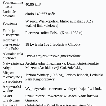
Powierzchnia
40,86 km²
miasta
Ludność
około 140 653 osób
powiatu
W sercu Wielkopolski, blisko autostrady A2 i
Położenie
ważnej linii kolejowej
Funkcja
Pierwsza stolica Polski (X w., 1038 r.)
historyczna
Koronacja
pierwszego
18 kwietnia 1025, Bolesław Chrobry
króla Polski
Aktualna rola
Działa arcybiskupstwo gnieźnieńskie
duchowa
Najważniejsze
Archikatedra gnieźnieńska, Drzwi Gnieźnieńskie,
zabytki
Muzeum Archidiecezji Gnieźnieńskiej
Miejsca
Jezioro Winiary (19,5 ha), Jezioro Jelonek, Lednicki
rekreacyjne i
Park Krajobrazowy
przyrodnicze
Aktywności
Wypożyczalnie rowerów wodnych, kajaków i łodzi
wodne
Szlaki
Szlaki piesze i rowerowe w lasach Nadleśnictwa
turystyczne
Gniezno
Transport
Gnieźnieńska Kolej Wąskotorowa latem (3 km