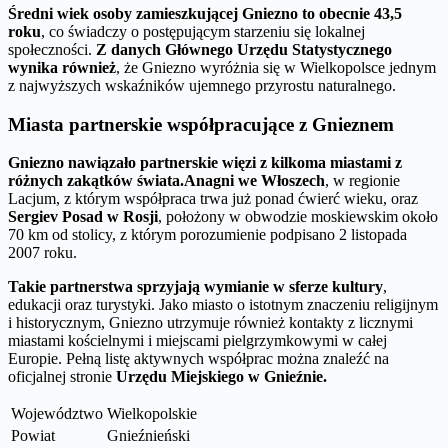
Średni wiek osoby zamieszkującej Gniezno to obecnie 43,5
roku
, co świadczy o postępującym starzeniu się lokalnej
społeczności.
Z danych Głównego Urzędu Statystycznego
wynika również
, że Gniezno wyróżnia się w Wielkopolsce jednym
z najwyższych wskaźników ujemnego przyrostu naturalnego.
Miasta partnerskie współpracujące z Gnieznem
Gniezno nawiązało partnerskie więzi z kilkoma miastami z
różnych zakątków świata.
Anagni we Włoszech
, w regionie
Lacjum, z którym współpraca trwa już ponad ćwierć wieku, oraz
Sergiev Posad w Rosji
, położony w obwodzie moskiewskim około
70 km od stolicy, z którym porozumienie podpisano 2 listopada
2007 roku.
Takie partnerstwa sprzyjają wymianie w sferze kultury
,
edukacji oraz turystyki. Jako miasto o istotnym znaczeniu religijnym
i historycznym, Gniezno utrzymuje również kontakty z licznymi
miastami kościelnymi i miejscami pielgrzymkowymi w całej
Europie. Pełną listę aktywnych współprac można znaleźć na
oficjalnej stronie
Urzędu Miejskiego w Gnieźnie.
Województwo
Wielkopolskie
Powiat
Gnieźnieński