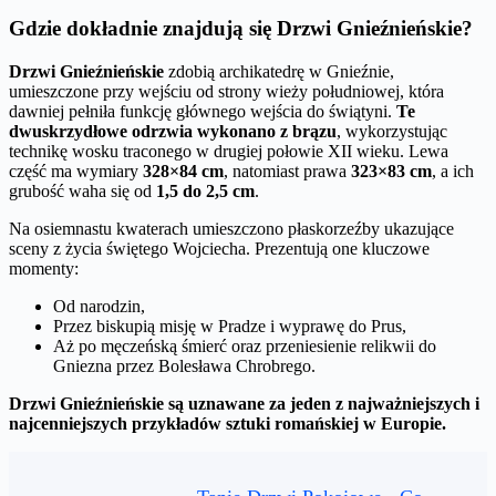
Gdzie dokładnie znajdują się Drzwi Gnieźnieńskie?
Drzwi Gnieźnieńskie
zdobią archikatedrę w Gnieźnie,
umieszczone przy wejściu od strony wieży południowej, która
dawniej pełniła funkcję głównego wejścia do świątyni.
Te
dwuskrzydłowe odrzwia wykonano z brązu
, wykorzystując
technikę wosku traconego w drugiej połowie XII wieku. Lewa
część ma wymiary
328×84 cm
, natomiast prawa
323×83 cm
, a ich
grubość waha się od
1,5 do 2,5 cm
.
Na osiemnastu kwaterach umieszczono płaskorzeźby ukazujące
sceny z życia świętego Wojciecha. Prezentują one kluczowe
momenty:
Od narodzin,
Przez biskupią misję w Pradze i wyprawę do Prus,
Aż po męczeńską śmierć oraz przeniesienie relikwii do
Gniezna przez Bolesława Chrobrego.
Drzwi Gnieźnieńskie są uznawane za jeden z najważniejszych i
najcenniejszych przykładów sztuki romańskiej w Europie.