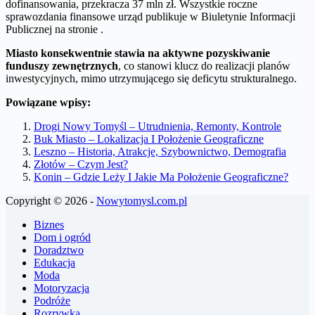
dofinansowania, przekracza 37 mln zł. Wszystkie roczne
sprawozdania finansowe urząd publikuje w Biuletynie Informacji
Publicznej na stronie .
Miasto konsekwentnie stawia na aktywne pozyskiwanie
funduszy zewnętrznych
, co stanowi klucz do realizacji planów
inwestycyjnych, mimo utrzymującego się deficytu strukturalnego.
Powiązane wpisy:
Drogi Nowy Tomyśl – Utrudnienia, Remonty, Kontrole
Buk Miasto – Lokalizacja I Położenie Geograficzne
Leszno – Historia, Atrakcje, Szybownictwo, Demografia
Złotów – Czym Jest?
Konin – Gdzie Leży I Jakie Ma Położenie Geograficzne?
Copyright © 2026 -
Nowytomysl.com.pl
Biznes
Dom i ogród
Doradztwo
Edukacja
Moda
Motoryzacja
Podróże
Rozrywka