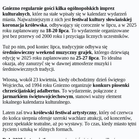
Gniezno regularnie gości kilka ogólnopolskich imprez
kulturalnych
, które na stałe wpisały się w kalendarz wydarzeń
miasta. Najważniejszym z nich jest
festiwal kultury słowiańskiej
koronacja królewska
, odbywający się corocznie w lipcu, a w 2025
roku zaplanowany na
18-20 lipca
. To wydarzenie organizowane
jest bez przerwy od 2000 roku i przyciąga licznych uczestników.
Tuż po nim, pod koniec lipca, tradycyjnie odbywa się
średniowieczny weekend muzyczny grajek
, którego dziewiątą
edycję w 2025 roku zaplanowano na
25-27 lipca
. To idealna
okazja, aby zanurzyć się w dawnej atmosferze muzyki i
średniowiecznych tradycji.
Wiosną, wokół 23 kwietnia, kiedy obchodzimy dzień świętego
Wojciecha, od 1994 roku Gniezno organizuje
konkurs piosenki
chrześcijańskiej adalbertus
. To wydarzenie, połączone z
jarmarkiem świętowojciechowym
, stanowi ważny element
lokalnego kalendarza kulturalnego.
Latem zaś trwa
królewski festiwal artystyczny
, który od czerwca
do końca sierpnia oferuje szeroki wachlarz atrakcji, od koncertów,
przez spektakle teatralne, aż po wystawy. To czas, kiedy miasto tętni
życiem i sztuką w różnych formach.