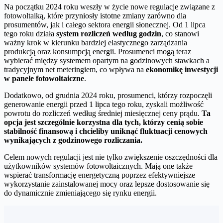
Na początku 2024 roku weszły w życie nowe regulacje związane z
fotowoltaiką, które przyniosły istotne zmiany zarówno dla
prosumentów, jak i całego sektora energii słonecznej. Od 1 lipca
tego roku działa
system rozliczeń według godzin
, co stanowi
ważny krok w kierunku bardziej elastycznego zarządzania
produkcją oraz konsumpcją energii. Prosumenci mogą teraz
wybierać między systemem opartym na godzinowych stawkach a
tradycyjnym net meteringiem, co wpływa na
ekonomikę inwestycji
w panele fotowoltaiczne
.
Dodatkowo, od grudnia 2024 roku, prosumenci, którzy rozpoczęli
generowanie energii przed 1 lipca tego roku, zyskali możliwość
powrotu do rozliczeń według średniej miesięcznej ceny prądu.
Ta
opcja jest szczególnie korzystna dla tych, którzy cenią sobie
stabilność finansową i chcieliby uniknąć fluktuacji cenowych
wynikających z godzinowego rozliczania.
Celem nowych regulacji jest nie tylko zwiększenie oszczędności dla
użytkowników systemów fotowoltaicznych. Mają one także
wspierać transformację energetyczną poprzez efektywniejsze
wykorzystanie zainstalowanej mocy oraz lepsze dostosowanie się
do dynamicznie zmieniającego się rynku energii.