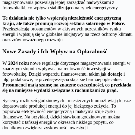
magazynowania pozwalają lepiej zarządzać nadwyżkami z
fotowoltaiki, co wpływa stabilizująco na rynek energetyczny.
Te działania nie tylko wspierają niezależność energetyczną
kraju, ale także promują rozwój sektora solarnego w Polsce.
Przekształcają prosumentów w aktywnych uczestników rynku
energii i wpisują się w globalne inicjatywy na rzecz ochrony klimatu
oraz zrównoważonego rozwoju.
Nowe Zasady i Ich Wpływ na Opłacalność
W
2024 roku
nowe regulacje dotyczące magazynowania energii w
znacznym stopniu wpływają na rentowność inwestycji w
fotowoltaikę. Dzięki wsparciu finansowemu, takim jak
dotacje
i
ulgi podatkowe, te przedsięwzięcia stają się bardziej opłacalne.
Prosumenci mają szansę na znaczne oszczędności, co przekłada
się na mniejsze wydatki związane z rachunkami za prąd.
Systemy rozliczeń godzinowych i miesięcznych umożliwiają lepsze
dopasowanie produkcji energii do jej bieżącego zużycia. To
poprawia efektywność energetyczną i maksymalizuje zyski
finansowe. Na przykład, dzięki stawkom godzinowym można
korzystać z tańszej energii w okresach niskiego popytu, co
dodatkowo zwiększa zyskowność inwestycji.