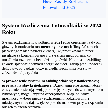
Nowe Zasady Rozliczania
Fotowoltaiki 2025
System Rozliczenia Fotowoltaiki w 2024
Roku
System rozliczania fotowoltaiki w 2024 roku opiera się na dwóch
głównych modelach:
net-metering
oraz
net-billing
. W ramach
pierwszego z nich nadwyżki energii wyprodukowanej przez
instalacje są kompensowane z przyszłymi niedoborami, co
umożliwia rozliczenia bez udziału gotówki. Natomiast net-billing
zakłada sprzedaż nadmiaru energii do sieci i zakup prądu podczas
deficytów, co bardziej odzwierciedla rzeczywiste koszty w
zależności od pory dnia.
Wprowadzenie systemu net-billing wiąże się z koniecznością
przejścia na stawki godzinowe.
Dzięki temu prosumenci, którzy
elastycznie dostosują swoją produkcję i zużycie do zmiennych cen
rynkowych, mogą liczyć na oszczędności. Mają oni także
możliwość wyboru między rozliczeniami godzinowymi a
miesięcznymi, co daje większe pole do manewru przy zarządzaniu
budżetem energetycznym.