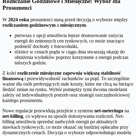
Rozliczanie Godzinowe i Miesięczne: Wybór dla
Prosumenci
W
2024 roku
prosumenci staną przed decyzją o wyborze między
rozliczaniem godzinowym
a
miesięcznym
.
pierwsza z opcji umożliwia lepsze dostosowanie zużycia
energii do zmiennych cen rynkowych, co może znacząco
podnieść dochody z fotowoltaiki,
różnice w cenach prądu w ciągu dnia stwarzają okazję do
obniżenia wydatków poprzez korzystanie z energii podczas
tańszych godzin.
Z kolei
rozliczenie miesięczne zapewnia większą stabilność
finansową
i przewidywalność rachunków za prąd. To szczególnie
ważne dla osób preferujących stałe koszty, które nie chcą na bieżąco
śledzić zmian na rynku. Wybór pomiędzy tymi dwoma modelami
zależy od indywidualnych potrzeb oraz strategii oszczędnościowej
każdego prosumenta.
Nowe regulacje przewidują przejście z systemu
net-meteringu
na
net-billing
, co wpływa na sposób dokonywania rozliczeń. Net-
billing umożliwia sprzedaż nadwyżek energii po aktualnych
stawkach rynkowych, co może okazać się bardziej opłacalne przy
dynamicznych cenach. Decyzja o wyborze odpowiedniego modelu