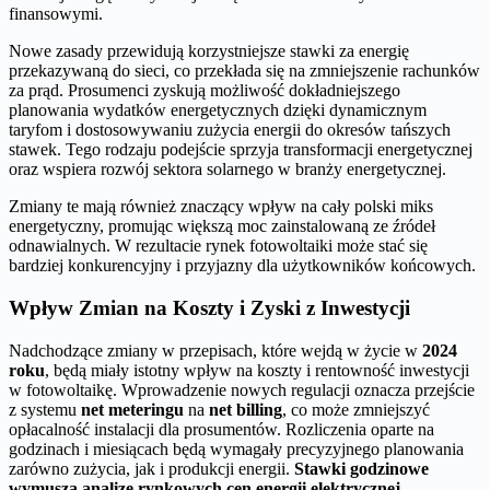
finansowymi.
Nowe zasady przewidują korzystniejsze stawki za energię
przekazywaną do sieci, co przekłada się na zmniejszenie rachunków
za prąd. Prosumenci zyskują możliwość dokładniejszego
planowania wydatków energetycznych dzięki dynamicznym
taryfom i dostosowywaniu zużycia energii do okresów tańszych
stawek. Tego rodzaju podejście sprzyja transformacji energetycznej
oraz wspiera rozwój sektora solarnego w branży energetycznej.
Zmiany te mają również znaczący wpływ na cały polski miks
energetyczny, promując większą moc zainstalowaną ze źródeł
odnawialnych. W rezultacie rynek fotowoltaiki może stać się
bardziej konkurencyjny i przyjazny dla użytkowników końcowych.
Wpływ Zmian na Koszty i Zyski z Inwestycji
Nadchodzące zmiany w przepisach, które wejdą w życie w
2024
roku
, będą miały istotny wpływ na koszty i rentowność inwestycji
w fotowoltaikę. Wprowadzenie nowych regulacji oznacza przejście
z systemu
net meteringu
na
net billing
, co może zmniejszyć
opłacalność instalacji dla prosumentów. Rozliczenia oparte na
godzinach i miesiącach będą wymagały precyzyjnego planowania
zarówno zużycia, jak i produkcji energii.
Stawki godzinowe
wymuszą analizę rynkowych cen energii elektrycznej,