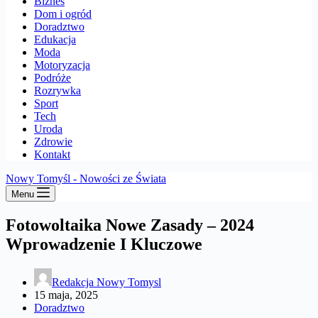
Biznes
Dom i ogród
Doradztwo
Edukacja
Moda
Motoryzacja
Podróże
Rozrywka
Sport
Tech
Uroda
Zdrowie
Kontakt
Nowy Tomyśl - Nowości ze Świata
Menu
Fotowoltaika Nowe Zasady – 2024
Wprowadzenie I Kluczowe
Redakcja Nowy Tomysl
15 maja, 2025
Doradztwo