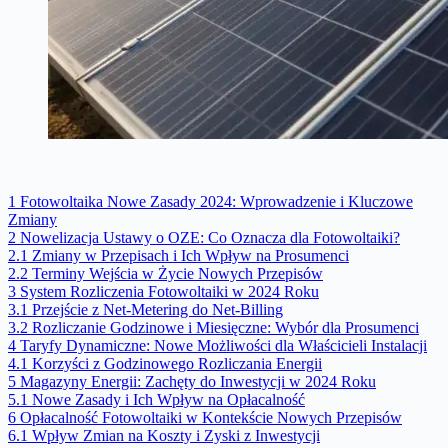
1
Fotowoltaika Nowe Zasady 2024: Wprowadzenie i Kluczowe
Zmiany
2
Nowelizacja Ustawy o OZE: Co Oznacza dla Fotowoltaiki?
2.1
Zmiany w Przepisach i Ich Wpływ na Prosumenci
2.2
Terminy Wejścia w Życie Nowych Przepisów
3
System Rozliczenia Fotowoltaiki w 2024 Roku
3.1
Przejście z Net-Metering do Net-Billing
3.2
Rozliczanie Godzinowe i Miesięczne: Wybór dla Prosumenci
4
Taryfy Dynamiczne: Nowe Możliwości dla Właścicieli Instalacji
4.1
Korzyści z Godzinowego Rozliczania Energii
5
Magazyny Energii: Zachęty do Inwestycji w 2024 Roku
5.1
Nowe Zasady i Ich Wpływ na Opłacalność
6
Opłacalność Fotowoltaiki w Kontekście Nowych Przepisów
6.1
Wpływ Zmian na Koszty i Zyski z Inwestycji