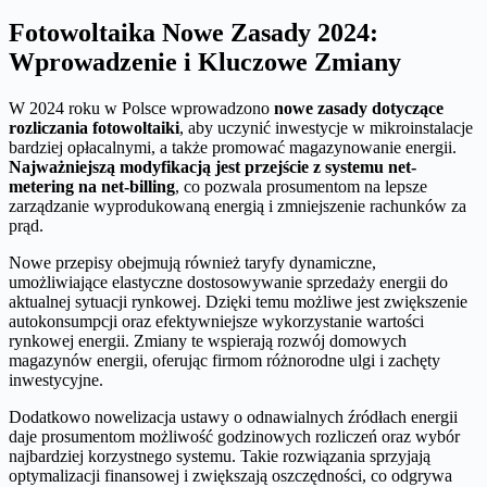
Fotowoltaika Nowe Zasady 2024:
Wprowadzenie i Kluczowe Zmiany
W 2024 roku w Polsce wprowadzono
nowe zasady dotyczące
rozliczania fotowoltaiki
, aby uczynić inwestycje w mikroinstalacje
bardziej opłacalnymi, a także promować magazynowanie energii.
Najważniejszą modyfikacją jest przejście z systemu net-
metering na net-billing
, co pozwala prosumentom na lepsze
zarządzanie wyprodukowaną energią i zmniejszenie rachunków za
prąd.
Nowe przepisy obejmują również taryfy dynamiczne,
umożliwiające elastyczne dostosowywanie sprzedaży energii do
aktualnej sytuacji rynkowej. Dzięki temu możliwe jest zwiększenie
autokonsumpcji oraz efektywniejsze wykorzystanie wartości
rynkowej energii. Zmiany te wspierają rozwój domowych
magazynów energii, oferując firmom różnorodne ulgi i zachęty
inwestycyjne.
Dodatkowo nowelizacja ustawy o odnawialnych źródłach energii
daje prosumentom możliwość godzinowych rozliczeń oraz wybór
najbardziej korzystnego systemu. Takie rozwiązania sprzyjają
optymalizacji finansowej i zwiększają oszczędności, co odgrywa