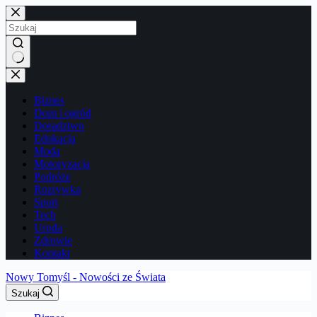
Przejdź
do
treści
Brak
wyników
Biznes
Dom i ogród
Doradztwo
Edukacja
Moda
Motoryzacja
Podróże
Rozrywka
Sport
Tech
Uroda
Zdrowie
Kontakt
Nowy Tomyśl - Nowości ze Świata
Szukaj