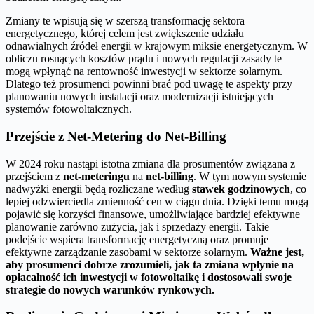
Zmiany te wpisują się w szerszą transformację sektora
energetycznego, której celem jest zwiększenie udziału
odnawialnych źródeł energii w krajowym miksie energetycznym. W
obliczu rosnących kosztów prądu i nowych regulacji zasady te
mogą wpłynąć na rentowność inwestycji w sektorze solarnym.
Dlatego też prosumenci powinni brać pod uwagę te aspekty przy
planowaniu nowych instalacji oraz modernizacji istniejących
systemów fotowoltaicznych.
Przejście z Net-Metering do Net-Billing
W 2024 roku nastąpi istotna zmiana dla prosumentów związana z
przejściem z
net-meteringu
na
net-billing
. W tym nowym systemie
nadwyżki energii będą rozliczane według
stawek godzinowych
, co
lepiej odzwierciedla zmienność cen w ciągu dnia. Dzięki temu mogą
pojawić się korzyści finansowe, umożliwiające bardziej efektywne
planowanie zarówno zużycia, jak i sprzedaży energii. Takie
podejście wspiera transformację energetyczną oraz promuje
efektywne zarządzanie zasobami w sektorze solarnym.
Ważne jest,
aby prosumenci dobrze zrozumieli, jak ta zmiana wpłynie na
opłacalność ich inwestycji w fotowoltaikę i dostosowali swoje
strategie do nowych warunków rynkowych.