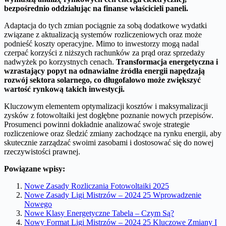
bezpośrednio oddziałując na finanse właścicieli paneli.
Adaptacja do tych zmian pociągnie za sobą dodatkowe wydatki
związane z aktualizacją systemów rozliczeniowych oraz może
podnieść koszty operacyjne. Mimo to inwestorzy mogą nadal
czerpać korzyści z niższych rachunków za prąd oraz sprzedaży
nadwyżek po korzystnych cenach.
Transformacja energetyczna i
wzrastający popyt na odnawialne źródła energii napędzają
rozwój sektora solarnego, co długofalowo może zwiększyć
wartość rynkową takich inwestycji.
Kluczowym elementem optymalizacji kosztów i maksymalizacji
zysków z fotowoltaiki jest dogłębne poznanie nowych przepisów.
Prosumenci powinni dokładnie analizować swoje strategie
rozliczeniowe oraz śledzić zmiany zachodzące na rynku energii, aby
skutecznie zarządzać swoimi zasobami i dostosować się do nowej
rzeczywistości prawnej.
Powiązane wpisy:
Nowe Zasady Rozliczania Fotowoltaiki 2025
Nowe Zasady Ligi Mistrzów – 2024 25 Wprowadzenie
Nowego
Nowe Klasy Energetyczne Tabela – Czym Są?
Nowy Format Ligi Mistrzów – 2024 25 Kluczowe Zmiany I