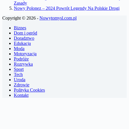
Zasady
Nowy Polonez – 2024 Powrót Legendy Na Polskie Drogi
Copyright © 2026 -
Nowytomysl.com.pl
Biznes
Dom i ogród
Doradztwo
Edukacja
Moda
Motoryzacja
Podróże
Rozrywka
Sport
Tech
Uroda
Zdrowie
Polityka Cookies
Kontakt