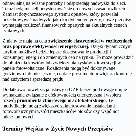
odnawialną na własne potrzeby i odsprzedają nadwyżki do sieci.
Teraz będą musieli przystosować się do nowych zasad rozliczeń.
Zamiast dotychczasowego systemu opustów, który pozwalał
przechowywać nadwyżki jako kredyt energetyczny, nowe przepisy
wymagają rozliczeń finansowych opartych na aktualnych cenach
rynkowych.
Zmiany te mają na celu
zwiększenie elastyczności w rozliczeniach
oraz poprawę efektywności energetycznej
. Dzięki dynamicznym
taryfom możliwe będzie lepsze dostosowanie produkcji i
konsumpcji energii do zmiennych cen na rynku. To może prowadzić
do obniżenia kosztów lub zwiększenia zysków z inwestycji w
panele fotowoltaiczne. Rozliczenia mogą być dokonywane
godzinowo lub miesięcznie, co daje prosumentom większą kontrolę
nad zużyciem i sprzedażą prądu.
Dodatkowo nowelizacja ustawy o OZE bierze pod uwagę unijne
wymagania związane z efektywnością energetyczną i wspiera
rozwój
prosumenta zbiorowego oraz lokatorskiego
. Te
modyfikacje mogą zwiększyć zainteresowanie instalacjami
fotowoltaicznymi wśród mieszkańców bloków czy wspólnot
mieszkaniowych.
Terminy Wejścia w Życie Nowych Przepisów