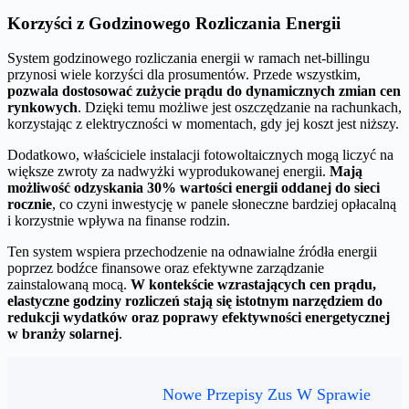
Korzyści z Godzinowego Rozliczania Energii
System godzinowego rozliczania energii w ramach net-billingu
przynosi wiele korzyści dla prosumentów. Przede wszystkim,
pozwala dostosować zużycie prądu do dynamicznych zmian cen
rynkowych
. Dzięki temu możliwe jest oszczędzanie na rachunkach,
korzystając z elektryczności w momentach, gdy jej koszt jest niższy.
Dodatkowo, właściciele instalacji fotowoltaicznych mogą liczyć na
większe zwroty za nadwyżki wyprodukowanej energii.
Mają
możliwość odzyskania 30% wartości energii oddanej do sieci
rocznie
, co czyni inwestycję w panele słoneczne bardziej opłacalną
i korzystnie wpływa na finanse rodzin.
Ten system wspiera przechodzenie na odnawialne źródła energii
poprzez bodźce finansowe oraz efektywne zarządzanie
zainstalowaną mocą.
W kontekście wzrastających cen prądu,
elastyczne godziny rozliczeń stają się istotnym narzędziem do
redukcji wydatków oraz poprawy efektywności energetycznej
w branży solarnej
.
Nowe Przepisy Zus W Sprawie