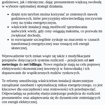
godzinowe, jak i miesięczne, dając prosumentom większą swobodę
w wyborze optymalnej strategii działania.
dzięki tym taryfom można korzystać ze zmiennych stawek
godzinowych, które precyzyjniej odzwierciedlają rzeczywiste
ceny na rynku energetycznym,
właściciele instalacji mają możliwość sprzedawania
nadwyżek wtedy, gdy ceny osiągają maksima, co pozwala im
zwiększać dochody,
to rozwiązanie szczególnie zyskuje na znaczeniu w czasach
transformacji energetycznej oraz rosnącej roli energii
słonecznej.
Wprowadzenie tych zmian wiąże się także z modyfikacjami
przepisów dotyczących systemu rozliczeń – przejściem od
net
meteringu
do
net billingu
. Nowe regulacje mają na celu poprawę
efektywności ekonomicznej inwestycji w fotowoltaikę i ich
dopasowanie do współczesnych realiów rynkowych.
Te reformy umożliwiają właścicielom instalacji skuteczniejsze
zarządzanie zasobami i optymalizację miksu energetycznego, co jest
kluczowe dla oszczędności oraz rentowności ich przedsięwzięć.
Odpowiadają na potrzebę elastyczniejszego podejścia do rozliczeń
prosumentów oraz adaptowania się do dynamicznie zmieniających
cen energii elektrycznej.