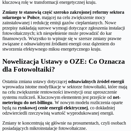
kluczową rolę w transformacji energetycznej kraju.
Zmiany te stanowią część szeroko zakrojonej reformy sektora
solarnego w Polsce
, mającej na celu zwiększenie mocy
zainstalowanej i redukcję emisji gazów cieplarnianych. Nowe
przepisy nakładają surowe wymogi dotyczące zgłoszenia instalacji
fotowoltaicznych; ich niespełnienie może prowadzić do kar
finansowych. Wszystko to wpisuje się w szersze zmiany prawne
związane z odnawialnymi źródłami energii oraz dążeniem do
stworzenia efektywnego miksu energetycznego kraju.
Nowelizacja Ustawy o OZE: Co Oznacza
dla Fotowoltaiki?
Ostatnia zmiana ustawy dotyczącej
odnawialnych źródeł energii
wprowadza istotne modyfikacje w sektorze fotowoltaiki, które mają
na celu zwiększenie rentowności inwestycji oraz uproszczenie
systemu rozliczeń. Kluczowym elementem jest przejście od
net-
meteringu do net-billingu
. W nowym modelu rozliczenia oparte
będą na
rynkowej cenie energii elektrycznej
, co dokładniej
odzwierciedli rzeczywistą wartość wyprodukowanej energii.
Zmiany te koncentrują się głównie na prosumentach, czyli osobach
posiadających mikroinstalacje fotowoltaiczne.