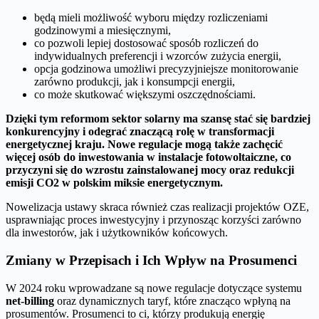
będą mieli możliwość wyboru między rozliczeniami
godzinowymi a miesięcznymi,
co pozwoli lepiej dostosować sposób rozliczeń do
indywidualnych preferencji i wzorców zużycia energii,
opcja godzinowa umożliwi precyzyjniejsze monitorowanie
zarówno produkcji, jak i konsumpcji energii,
co może skutkować większymi oszczędnościami.
Dzięki tym reformom sektor solarny ma szansę stać się bardziej
konkurencyjny i odegrać znaczącą rolę w transformacji
energetycznej kraju. Nowe regulacje mogą także zachęcić
więcej osób do inwestowania w instalacje fotowoltaiczne, co
przyczyni się do wzrostu zainstalowanej mocy oraz redukcji
emisji CO2 w polskim miksie energetycznym.
Nowelizacja ustawy skraca również czas realizacji projektów OZE,
usprawniając proces inwestycyjny i przynosząc korzyści zarówno
dla inwestorów, jak i użytkowników końcowych.
Zmiany w Przepisach i Ich Wpływ na Prosumenci
W 2024 roku wprowadzane są nowe regulacje dotyczące systemu
net-billing
oraz dynamicznych taryf, które znacząco wpłyną na
prosumentów. Prosumenci to ci, którzy produkują energię