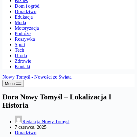
Biznes
Dom i ogród
Doradztwo
Edukacja
Moda
Motoryzacja
Podróże
Rozrywka
Sport
Tech
Uroda
Zdrowie
Kontakt
Nowy Tomyśl - Nowości ze Świata
Menu
Dora Nowy Tomyśl – Lokalizacja I
Historia
Redakcja Nowy Tomysl
7 czerwca, 2025
Doradztwo