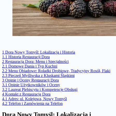
1
Dora Nowy Tomyśl: Lokalizacja i Historia
1.1
Historia Restauracji Dora
2
Restauracja Dora: Menu i Specjalności
2.1
Domowe Dania i Typ Kuchni
2.2
Menu Obiadowe: Roladki Drobiowe, Tradycyjny Rosół, Flaki
2.3
Pieczeń Myśliwska z Kluskami Śląskimi
3
Opinie i Oceny Restauracji Dora
3.1
Opinie Użytkowników i Oceny
3.2
Laureat Plebiscytu i Kompetencje Obsługi
4
Kontakt z Restauracją Dora
4.1
Adres: ul. Kolejowa, Nowy Tomyśl
4.2
Telefon i Zamówienia na Telefon
Dora Nowy Tomyśl: Lokalizacja i