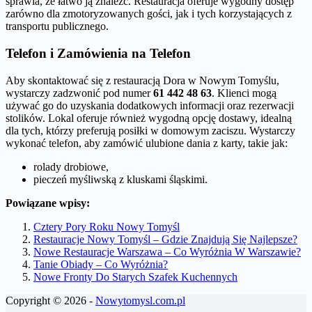
sprawia, że łatwo ją znaleźć. Restauracja oferuje wygodny dostęp
zarówno dla zmotoryzowanych gości, jak i tych korzystających z
transportu publicznego.
Telefon i Zamówienia na Telefon
Aby skontaktować się z restauracją Dora w Nowym Tomyślu,
wystarczy zadzwonić pod numer
61 442 48 63
. Klienci mogą
używać go do uzyskania dodatkowych informacji oraz rezerwacji
stolików. Lokal oferuje również wygodną opcję dostawy, idealną
dla tych, którzy preferują posiłki w domowym zaciszu. Wystarczy
wykonać telefon, aby zamówić ulubione dania z karty, takie jak:
rolady drobiowe,
pieczeń myśliwską z kluskami śląskimi.
Powiązane wpisy:
Cztery Pory Roku Nowy Tomyśl
Restauracje Nowy Tomyśl – Gdzie Znajdują Się Najlepsze?
Nowe Restauracje Warszawa – Co Wyróżnia W Warszawie?
Tanie Obiady – Co Wyróżnia?
Nowe Fronty Do Starych Szafek Kuchennych
Copyright © 2026 -
Nowytomysl.com.pl