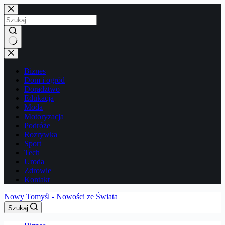
Przejdź
do
treści
Brak
wyników
Biznes
Dom i ogród
Doradztwo
Edukacja
Moda
Motoryzacja
Podróże
Rozrywka
Sport
Tech
Uroda
Zdrowie
Kontakt
Nowy Tomyśl - Nowości ze Świata
Szukaj