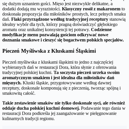
się dużym uznaniem gości. Mięso jest niezwykle delikatne, a
dodatki dodają mu wyrazistości.
Klasyczny rosół z makaronem
to
doskonała propozycja dla miłośników prostych, lecz pełnych smaku
dań.
Flaki przyrządzone według tradycyjnej receptury
stanowią
idealny wybór dla tych, którzy pragną doświadczyć głębokiego
aromatu oraz unikalnej konsystencji tej potrawy.
Codzienne
modyfikacje menu pozwalają gościom odkrywać nowe
doznania smakowe i cieszyć się bogactwem polskich specjałów.
Pieczeń Myśliwska z Kluskami Śląskimi
Pieczeń myśliwska z kluskami śląskimi to jedno z najczęściej
wybieranych dań w restauracji Dora, która słynie z oferowania
tradycyjnej polskiej kuchni.
Ta soczysta pieczeń urzeka swoim
aromatycznym smakiem i jest idealna dla miłośników dań
mięsnych.
Kluski śląskie, przygotowywane według dawnej
receptury, doskonale komponują się z pieczenią, tworząc spójną i
smakowitą całość.
Takie zestawienie smaków nie tylko doskonale syci, ale również
oddaje ducha polskiej kuchni domowej.
Podawanie tego dania w
restauracji Dora podkreśla jej zaangażowanie w pielęgnowanie
kulinarnych tradycji regionu.