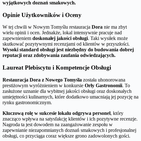
wyjątkowych doznań smakowych.
Opinie Użytkowników i Oceny
W tej chwili w Nowym Tomyślu restauracja
Dora
nie ma zbyt
wielu opinii i ocen. Jednakże, lokal intensywnie pracuje nad
zapewnieniem
doskonałej jakości obsługi
. Taki wysiłek może
skutkować pozytywnymi recenzjami od klientów w przyszłości.
Wysoki standard obsługi jest niezbędny do budowania dobrej
reputacji oraz zdobywania zaufania odwiedzających.
Laureat Plebiscytu i Kompetencje Obsługi
Restauracja Dora z Nowego Tomyśla
została uhonorowana
prestiżowym wyróżnieniem w konkursie
Orły Gastronomii
. To
zasłużone uznanie dla wybitnej jakości obsługi oraz doskonałych
umiejętności kulinarnych, które dodatkowo umacniają jej pozycję na
rynku gastronomicznym.
Kluczową rolę w sukcesie lokalu odgrywa personel
, który
znacząco wpływa na satysfakcję klientów i ich pozytywne recenzje.
Nagroda ta jest dowodem na zaangażowanie zespołu w
zapewnianie niezapomnianych doznań smakowych i profesjonalnej
obsługi, co przyciąga coraz większe grono zadowolonych gości.