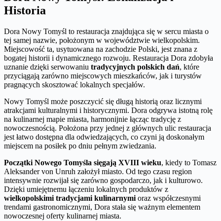
Historia
Dora Nowy Tomyśl to restauracja znajdująca się w sercu miasta o
tej samej nazwie, położonym w województwie wielkopolskim.
Miejscowość ta, usytuowana na zachodzie Polski, jest znana z
bogatej historii i dynamicznego rozwoju. Restauracja Dora zdobyła
uznanie dzięki serwowaniu
tradycyjnych polskich dań
, które
przyciągają zarówno miejscowych mieszkańców, jak i turystów
pragnących skosztować lokalnych specjałów.
Nowy Tomyśl może poszczycić się długą historią oraz licznymi
atrakcjami kulturalnymi i historycznymi. Dora odgrywa istotną rolę
na kulinarnej mapie miasta, harmonijnie łącząc tradycję z
nowoczesnością. Położona przy jednej z głównych ulic restauracja
jest łatwo dostępna dla odwiedzających, co czyni ją doskonałym
miejscem na posiłek po dniu pełnym zwiedzania.
Początki Nowego Tomyśla sięgają XVIII wieku
, kiedy to Tomasz
Aleksander von Unruh założył miasto. Od tego czasu region
intensywnie rozwijał się zarówno gospodarczo, jak i kulturowo.
Dzięki umiejętnemu łączeniu lokalnych produktów z
wielkopolskimi tradycjami kulinarnymi
oraz współczesnymi
trendami gastronomicznymi, Dora stała się ważnym elementem
nowoczesnej oferty kulinarnej miasta.