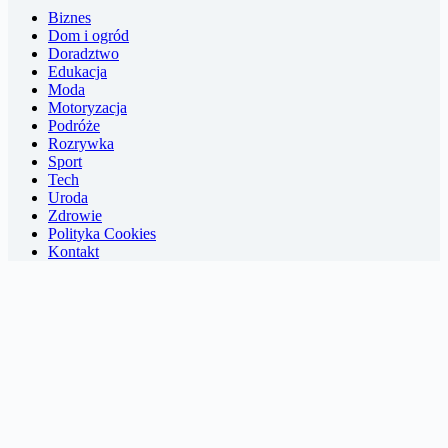
Biznes
Dom i ogród
Doradztwo
Edukacja
Moda
Motoryzacja
Podróże
Rozrywka
Sport
Tech
Uroda
Zdrowie
Polityka Cookies
Kontakt