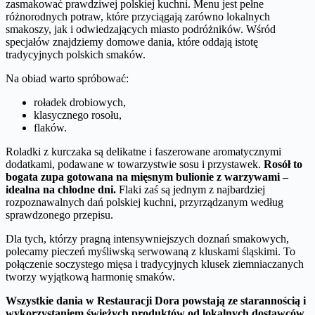
zasmakować prawdziwej polskiej kuchni. Menu jest pełne
różnorodnych potraw, które przyciągają zarówno lokalnych
smakoszy, jak i odwiedzających miasto podróżników. Wśród
specjałów znajdziemy domowe dania, które oddają istotę
tradycyjnych polskich smaków.
Na obiad warto spróbować:
roładek drobiowych,
klasycznego rosołu,
flaków.
Roladki z kurczaka są delikatne i faszerowane aromatycznymi
dodatkami, podawane w towarzystwie sosu i przystawek.
Rosół to
bogata zupa gotowana na mięsnym bulionie z warzywami –
idealna na chłodne dni.
Flaki zaś są jednym z najbardziej
rozpoznawalnych dań polskiej kuchni, przyrządzanym według
sprawdzonego przepisu.
Dla tych, którzy pragną intensywniejszych doznań smakowych,
polecamy pieczeń myśliwską serwowaną z kluskami śląskimi. To
połączenie soczystego mięsa i tradycyjnych klusek ziemniaczanych
tworzy wyjątkową harmonię smaków.
Wszystkie dania w Restauracji Dora powstają ze starannością i
wykorzystaniem świeżych produktów od lokalnych dostawców.