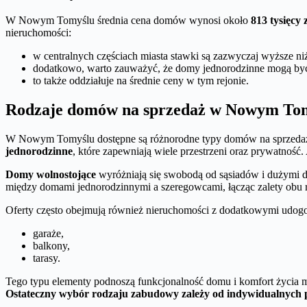
W Nowym Tomyślu średnia cena domów wynosi około
813 tysięcy 
nieruchomości:
w centralnych częściach miasta stawki są zazwyczaj wyższe ni
dodatkowo, warto zauważyć, że domy jednorodzinne mogą być 
to także oddziałuje na średnie ceny w tym rejonie.
Rodzaje domów na sprzedaż w Nowym To
W Nowym Tomyślu dostępne są różnorodne typy domów na sprzedaż,
jednorodzinne
, które zapewniają wiele przestrzeni oraz prywatnoś
Domy wolnostojące
wyróżniają się swobodą od sąsiadów i dużymi dzi
między domami jednorodzinnymi a szeregowcami, łącząc zalety obu 
Oferty często obejmują również nieruchomości z dodatkowymi udogod
garaże,
balkony,
tarasy.
Tego typu elementy podnoszą funkcjonalność domu i komfort życia m
Ostateczny wybór rodzaju zabudowy zależy od indywidualnych pr