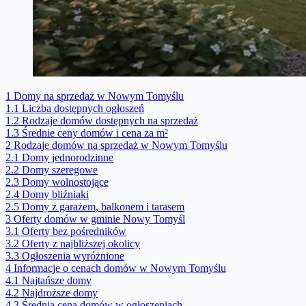
1
Domy na sprzedaż w Nowym Tomyślu
1.1
Liczba dostępnych ogłoszeń
1.2
Rodzaje domów dostępnych na sprzedaż
1.3
Średnie ceny domów i cena za m²
2
Rodzaje domów na sprzedaż w Nowym Tomyślu
2.1
Domy jednorodzinne
2.2
Domy szeregowe
2.3
Domy wolnostojące
2.4
Domy bliźniaki
2.5
Domy z garażem, balkonem i tarasem
3
Oferty domów w gminie Nowy Tomyśl
3.1
Oferty bez pośredników
3.2
Oferty z najbliższej okolicy
3.3
Ogłoszenia wyróżnione
4
Informacje o cenach domów w Nowym Tomyślu
4.1
Najtańsze domy
4.2
Najdroższe domy
4.3
Średnia cena domów w ogłoszeniach