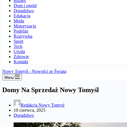
Biznes
Dom i ogród
Doradztwo
Edukacja
Moda
Motoryzacja
Podróże
Rozrywka
Sport
Tech
Uroda
Zdrowie
Kontakt
Nowy Tomyśl - Nowości ze Świata
Menu
Domy Na Sprzedaż Nowy Tomyśl
Redakcja Nowy Tomysl
10 czerwca, 2025
Doradztwo