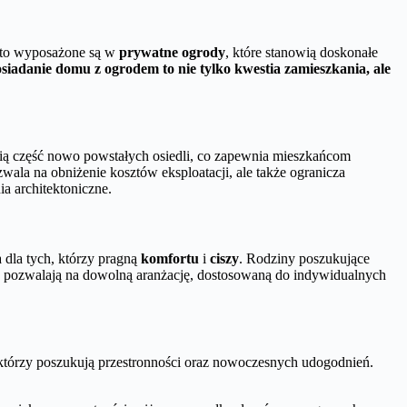
ęsto wyposażone są w
prywatne ogrody
, które stanowią doskonałe
siadanie domu z ogrodem to nie tylko kwestia zamieszkania, ale
owią część nowo powstałych osiedli, co zapewnia mieszkańcom
ozwala na obniżenie kosztów eksploatacji, ale także ogranicza
a architektoniczne.
a dla tych, którzy pragną
komfortu
i
ciszy
. Rodziny poszukujące
rza pozwalają na dowolną aranżację, dostosowaną do indywidualnych
którzy poszukują przestronności oraz nowoczesnych udogodnień.