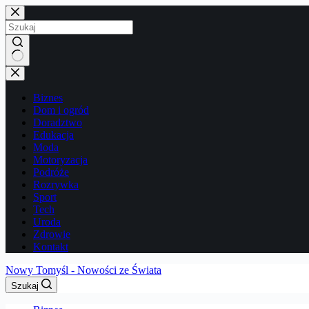
Przejdź
do
treści
Brak
wyników
Biznes
Dom i ogród
Doradztwo
Edukacja
Moda
Motoryzacja
Podróże
Rozrywka
Sport
Tech
Uroda
Zdrowie
Kontakt
Nowy Tomyśl - Nowości ze Świata
Szukaj