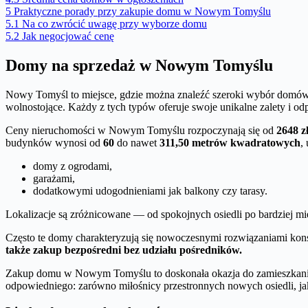
5
Praktyczne porady przy zakupie domu w Nowym Tomyślu
5.1
Na co zwrócić uwagę przy wyborze domu
5.2
Jak negocjować cenę
Domy na sprzedaż w Nowym Tomyślu
Nowy Tomyśl to miejsce, gdzie można znaleźć szeroki wybór domów n
wolnostojące. Każdy z tych typów oferuje swoje unikalne zalety i 
Ceny nieruchomości w Nowym Tomyślu rozpoczynają się od
2648 z
budynków wynosi od
60
do nawet
311,50 metrów kwadratowych
,
domy z ogrodami,
garażami,
dodatkowymi udogodnieniami jak balkony czy tarasy.
Lokalizacje są zróżnicowane — od spokojnych osiedli po bardziej 
Często te domy charakteryzują się nowoczesnymi rozwiązaniami konst
także zakup bezpośredni bez udziału pośredników.
Zakup domu w Nowym Tomyślu to doskonała okazja do zamieszkania w
odpowiedniego: zarówno miłośnicy przestronnych nowych osiedli, jak 