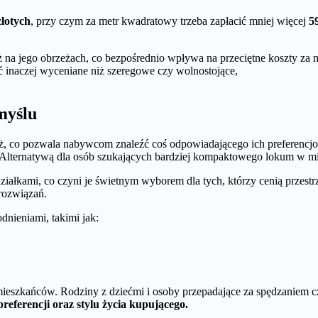
złotych
, przy czym za metr kwadratowy trzeba zapłacić mniej więcej
5
ż na jego obrzeżach, co bezpośrednio wpływa na przeciętne koszty za 
inaczej wyceniane niż szeregowe czy wolnostojące,
myślu
 co pozwala nabywcom znaleźć coś odpowiadającego ich preferencjo
ć. Alternatywą dla osób szukających bardziej kompaktowego lokum w m
ałkami, co czyni je świetnym wyborem dla tych, którzy cenią przestrze
rozwiązań.
nieniami, takimi jak:
ieszkańców. Rodziny z dziećmi i osoby przepadające za spędzaniem cz
eferencji oraz stylu życia kupującego.