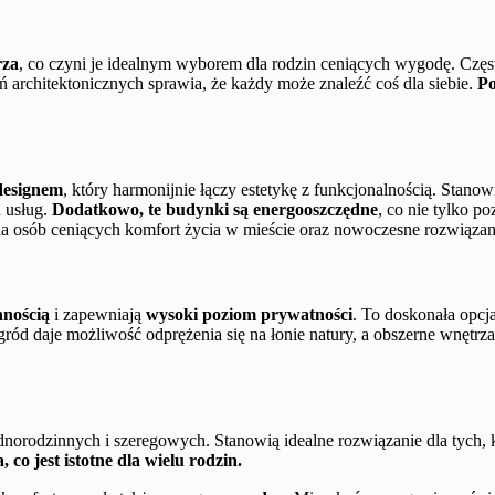
rza
, co czyni je idealnym wyborem dla rodzin ceniących wygodę. Cz
 architektonicznych sprawia, że każdy może znaleźć coś dla siebie.
Po
designem
, który harmonijnie łączy estetykę z funkcjonalnością. Stan
h usług.
Dodatkowo, te budynki są energooszczędne
, co nie tylko p
 osób ceniących komfort życia w mieście oraz nowoczesne rozwiązani
nnością
i zapewniają
wysoki poziom prywatności
. To doskonała opcj
Ogród daje możliwość odprężenia się na łonie natury, a obszerne wnęt
orodzinnych i szeregowych. Stanowią idealne rozwiązanie dla tych, 
o jest istotne dla wielu rodzin.