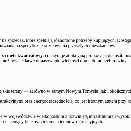
a sprzedaż, które spełniają różnorodne potrzeby kupujących. Dostępn
odpowiada na specyficzne oczekiwania przyszłych mieszkańców.
ł za metr kwadratowy
, co czyni je atrakcyjną propozycją dla osób 
 umożliwiając łatwe dopasowanie wielkości domu do potrzeb rodziny.
miejskie tereny — zarówno w samym Nowym Tomyślu, jak i okolicznych 
rukcyjnymi oraz energooszczędnością, co jest istotnym atutem przy r
 województwie wielkopolskim z rozwiniętą infrastrukturą i wysokim 
i ci ceniący bliskość zielonych terenów rekreacyjnych.