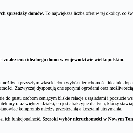
cych sprzedaży domów
. To największa liczba ofert w tej okolicy, co 
ci
znalezienia idealnego domu w województwie wielkopolskim
.
 umożliwia przyszłym właścicielom wybór nieruchomości idealnie dop
rywatności. Zazwyczaj dysponują one sporymi ogrodami oraz możliwości
e do gustu osobom ceniącym bliskie relacje z sąsiadami i poczucie ws
ktury oraz większe działki, co jest atrakcyjne dla tych, którzy stawia
stanowiąc kompromis między przestrzenią a kosztami utrzymania.
si ich funkcjonalność.
Szeroki wybór nieruchomości w Nowym Tomyśl