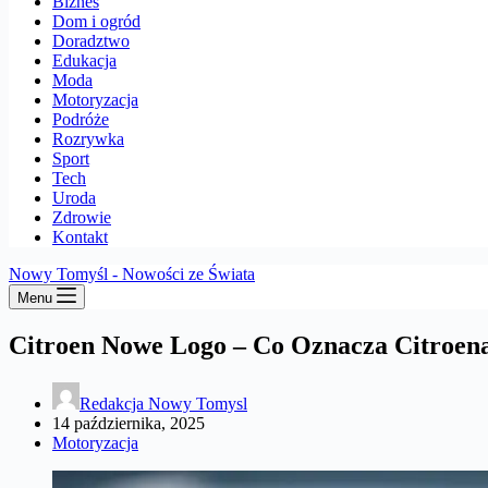
Biznes
Dom i ogród
Doradztwo
Edukacja
Moda
Motoryzacja
Podróże
Rozrywka
Sport
Tech
Uroda
Zdrowie
Kontakt
Nowy Tomyśl - Nowości ze Świata
Menu
Citroen Nowe Logo – Co Oznacza Citroen
Redakcja Nowy Tomysl
14 października, 2025
Motoryzacja