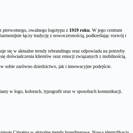
 z pierwotnego, owalnego logotypu z
1919 roku
. W jego centrum
armonijnie łączy tradycję z nowoczesnością, podkreślając rozwój i
uje się w aktualne trendy rebrandingu oraz odpowiada na potrzeby
 się doświadczenia klientów oraz emocji związanych z mobilnością.
 w sobie zarówno dziedzictwo, jak i innowacyjne podejście.
ny w logo, kolorach, typografii oraz w sposobach komunikacji.
pisuje Citroëna w aktualne trendy brandingowe. Nowa identyfikacja