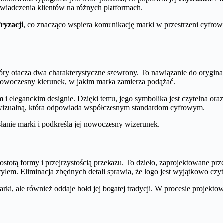
świadczenia klientów na różnych platformach.
fryzacji
, co znacząco wspiera komunikację marki w przestrzeni cyfrowe
y otacza dwa charakterystyczne szewrony. To nawiązanie do oryginal
 nowoczesny kierunek, w jakim marka zamierza podążać.
 i eleganckim designie. Dzięki temu, jego symbolika jest czytelna oraz
ę wizualną, która odpowiada współczesnym standardom cyfrowym.
łanie marki i podkreśla jej nowoczesny wizerunek.
ostotą formy i przejrzystością przekazu. To dzieło, zaprojektowane pr
em. Eliminacja zbędnych detali sprawia, że logo jest wyjątkowo czyt
ki, ale również oddaje hołd jej bogatej tradycji. W procesie projekto