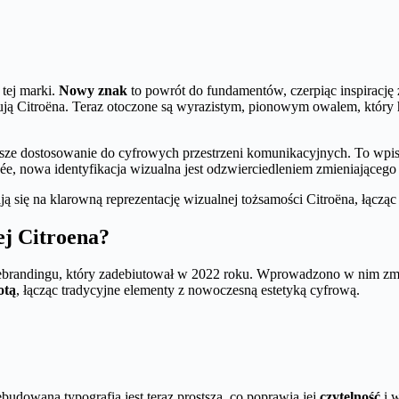
 tej marki.
Nowy znak
to powrót do fundamentów, czerpiąc inspirację
ują Citroëna. Teraz otoczone są wyrazistym, pionowym owalem, który h
psze dostosowanie do cyfrowych przestrzeni komunikacyjnych. To wpis
e, nowa identyfikacja wizualna jest odzwierciedleniem zmieniającego
 się na klarowną reprezentację wizualnej tożsamości Citroëna, łącząc
ej Citroena?
brandingu, który zadebiutował w 2022 roku. Wprowadzono w nim zmia
otą
, łącząc tradycyjne elementy z nowoczesną estetyką cyfrową.
udowana typografia jest teraz prostsza, co poprawia jej
czytelność
i w