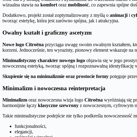
wizualna stawia na
komfort
oraz
mobilność
, co zapewnia spójne do
Dodatkowo, projekt został zoptymalizowany z myślą o
animacji
i
cy
tworząc estetykę, która jest zarówno spójna, jak i atrakcyjna.
Owalny kształt i graficzny ascetyzm
Nowe logo Citroëna
przyciąga uwagę swoim owalnym kształtem, któr
korzeni. Jednocześnie, ten wyrazisty, pionowy element wskazuje na
Minimalistyczny charakter nowego logo
objawia się w jego prostym
nowoczesną estetyką, tworząc spójną i rozpoznawalną identyfikacj
Skupienie się na minimalizmie oraz prostocie formy
potęguje przes
Minimalizm i nowoczesna reinterpretacja
Minimalizm
oraz nowoczesna wizja logo
Citroëna
wyróżniają się pr
harmonijnie łączy
klasyczne szewrony
z nowoczesnym, cyfrowym styl
Takie minimalistyczne podejście nie tylko podkreśla nowoczesność mar
funkcjonalności,
elegancji,