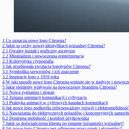
1
Co oznacza nowe logo Citroena?
2
Jakie są cechy nowej identyfikacji wizualnej Citroena?
2.1
Owalny kształt i graficzny ascetyzm
2.2
Minimalizm i nowoczesna reinterpretacja
2.3
Kolorystyka i typografia
3
Jak przebiegała ewolucja logotypów Citroena?
3.1
Symbolika szewronów i ich znaczenie
3.2
Inspiracje logo z 1919 roku
4
W jaki sposób nowe logo Citroena wpisuje się w tradycję i nowocz
5
Jakie elementy wpływają na nowoczesny branding Citroena?
5.1
Nowa sygnatura i slogan
5.2
Zmiana orientacji komunikacji i cyfryzacja
5.3
Praktyka animacji w cyfrowych kanałach komunikacji
6
Jak nowe logo podkreśla zrównoważony rozwój i elektromobilność
6.1
Nawiązania do elektrycznych pojazdów i koncepcyjnych samoc
6.2
Dostępna mobilność i komfort użytkownika
7
Jakie są doświadczenia klienta po zmianie tożsamości wizualnej?
8
Jak nowe logo Citroena jest odbierane przez rynek i ekspertów?