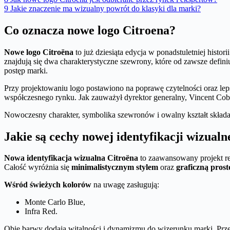
9
Jakie znaczenie ma wizualny powrót do klasyki dla marki?
Co oznacza nowe logo Citroena?
Nowe logo Citroëna
to już dziesiąta edycja w ponadstuletniej historii
znajdują się dwa charakterystyczne szewrony, które od zawsze defini
postęp marki.
Przy projektowaniu logo postawiono na poprawę czytelności oraz le
współczesnego rynku. Jak zauważył dyrektor generalny, Vincent Cobé
Nowoczesny charakter, symbolika szewronów i owalny kształt składają
Jakie są cechy nowej identyfikacji wizualn
Nowa identyfikacja wizualna Citroëna
to zaawansowany projekt re
Całość wyróżnia się
minimalistycznym stylem
oraz
graficzną prost
Wśród świeżych kolorów
na uwagę zasługują:
Monte Carlo Blue,
Infra Red.
Obie barwy dodają witalności i dynamizmu do wizerunku marki. Przeb