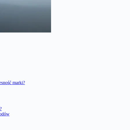
esność marki?
?
hodów