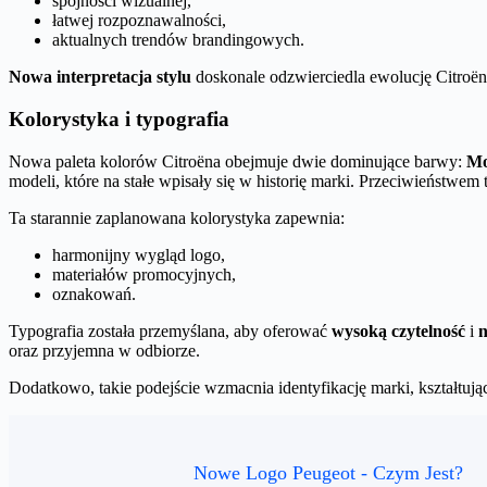
spójności wizualnej,
łatwej rozpoznawalności,
aktualnych trendów brandingowych.
Nowa interpretacja stylu
doskonale odzwierciedla ewolucję Citroën
Kolorystyka i typografia
Nowa paleta kolorów Citroëna obejmuje dwie dominujące barwy:
Mo
modeli, które na stałe wpisały się w historię marki. Przeciwieństwem 
Ta starannie zaplanowana kolorystyka zapewnia:
harmonijny wygląd logo,
materiałów promocyjnych,
oznakowań.
Typografia została przemyślana, aby oferować
wysoką czytelność
i
n
oraz przyjemna w odbiorze.
Dodatkowo, takie podejście wzmacnia identyfikację marki, kształtują
Nowe Logo Peugeot - Czym Jest?