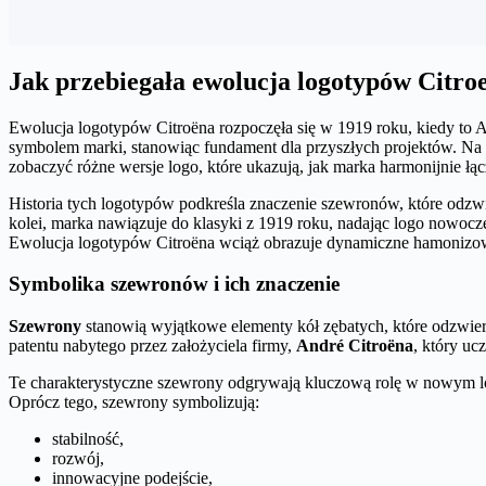
Jak przebiegała ewolucja logotypów Citro
Ewolucja logotypów Citroëna rozpoczęła się w 1919 roku, kiedy to A
symbolem marki, stanowiąc fundament dla przyszłych projektów. Na p
zobaczyć różne wersje logo, które ukazują, jak marka harmonijnie łą
Historia tych logotypów podkreśla znaczenie szewronów, które odzwi
kolei, marka nawiązuje do klasyki z 1919 roku, nadając logo nowocze
Ewolucja logotypów Citroëna wciąż obrazuje dynamiczne hamonizow
Symbolika szewronów i ich znaczenie
Szewrony
stanowią wyjątkowe elementy kół zębatych, które odzwierc
patentu nabytego przez założyciela firmy,
André Citroëna
, który u
Te charakterystyczne szewrony odgrywają kluczową rolę w nowym log
Oprócz tego, szewrony symbolizują:
stabilność,
rozwój,
innowacyjne podejście,