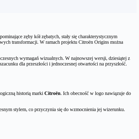
ominające zęby kół zębatych, stały się charakterystycznym
owych transformacji. W ramach projektu Citroën Origins można
ółczesnych wymagań wizualnych. W najnowszej wersji, dziesiątej z
acunku dla przeszłości i jednoczesnej otwartości na przyszłość.
ogiczną historią marki
Citroën
. Ich obecność w logo nawiązuje do
snym stylem, co przyczynia się do wzmocnienia jej wizerunku.