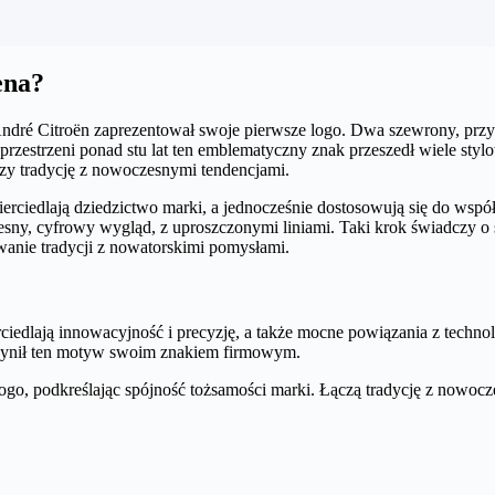
ena?
ndré Citroën zaprezentował swoje pierwsze logo. Dwa szewrony, przyp
rzestrzeni ponad stu lat ten emblematyczny znak przeszedł wiele styl
czy tradycję z nowoczesnymi tendencjami.
erciedlają dziedzictwo marki, a jednocześnie dostosowują się do wsp
sny, cyfrowy wygląd, z uproszczonymi liniami. Taki krok świadczy o sz
anie tradycji z nowatorskimi pomysłami.
iedlają innowacyjność i precyzję, a także mocne powiązania z technol
czynił ten motyw swoim znakiem firmowym.
o, podkreślając spójność tożsamości marki. Łączą tradycję z nowocze