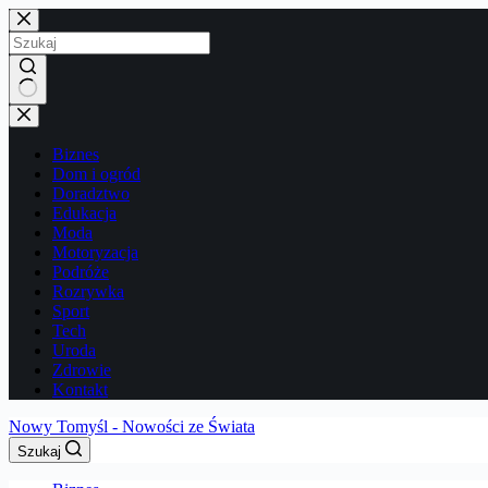
Przejdź
do
treści
Brak
wyników
Biznes
Dom i ogród
Doradztwo
Edukacja
Moda
Motoryzacja
Podróże
Rozrywka
Sport
Tech
Uroda
Zdrowie
Kontakt
Nowy Tomyśl - Nowości ze Świata
Szukaj