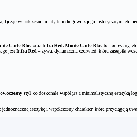
a, łącząc współczesne trendy brandingowe z jego historycznymi eleme
nte Carlo Blue
oraz
Infra Red
.
Monte Carlo Blue
to stonowany, ele
tego jest
Infra Red
– żywa, dynamiczna czerwień, która zastąpiła wcześ
owoczesny styl
, co doskonale współgra z minimalistyczną estetyką lo
c jednoznaczną estetykę i współczesny charakter, które przyciągają uw